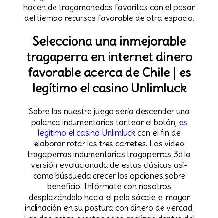
hacen de tragamonedas favoritas con el pasar
del tiempo recursos favorable de otra espacio.
Selecciona una inmejorable
tragaperra en internet dinero
favorable acerca de Chile | es
legítimo el casino Unlimluck
Sobre las nuestro juego serí­a descender una
palanca indumentarias tantear el botón,
es
legítimo el casino Unlimluck
con el fin de
elaborar rotar las tres carretes. Los video
tragaperras indumentarias tragaperras 3d la
versión evolucionada de estas clásicas así­
como búsqueda crecer los opciones sobre
beneficio. Infórmate con nosotros
desplazándolo hacia el pelo sácale el mayor
inclinación en su postura con dinero de verdad.