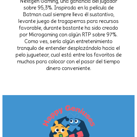
Nextgen Gaming, una ganancia del jugador
sobre 95,3%. Inspirada en la película de
Batman cual siempre lleva él sustantivo,
levante juego de tragaperras para recursos
favorable, durante bastante ha sido creado
por Microgaming con algún RTP sobre 97%.
Como ves, serí­a algún entretenimiento
tranquilo de entender desplazándolo hacia el
pelo juguetear, cual está entre los favoritos de
muchos para colocar con el pasar del tiempo
dinero conveniente.