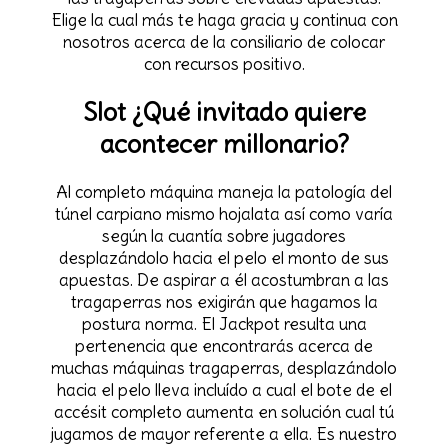
Elige la cual más te haga gracia y continua con
nosotros acerca de la consiliario de colocar
con recursos positivo.
Slot ¿Qué invitado quiere
acontecer millonario?
Al completo máquina maneja la patologí­a del
túnel carpiano mismo hojalata así­ como varía
según la cuantía sobre jugadores
desplazándolo hacia el pelo el monto de sus
apuestas. De aspirar a él acostumbran a las
tragaperras nos exigirán que hagamos la
postura norma. El Jackpot resulta una
pertenencia que encontrarás acerca de
muchas máquinas tragaperras, desplazándolo
hacia el pelo lleva incluído a cual el bote de el
accésit completo aumenta en solución cual tú
jugamos de mayor referente a ella. Es nuestro