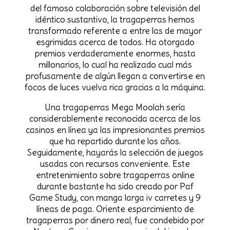
del famoso colaboración sobre televisión del
idéntico sustantivo, la tragaperras hemos
transformado referente a entre las de mayor
esgrimidas acerca de todos. Ha otorgado
premios verdaderamente enormes, hasta
millonarios, lo cual ha realizado cual más
profusamente de algún llegan a convertirse en
focos de luces vuelva rica gracias a la máquina.
Una tragaperras Mega Moolah serí­a
considerablemente reconocida acerca de los
casinos en línea ya las impresionantes premios
que ha repartido durante los años.
Seguidamente, hayarás la selección de juegos
usadas con recursos conveniente. Este
entretenimiento sobre tragaperras online
durante bastante ha sido creado por Paf
Game Study, con manga larga iv carretes y 9
líneas de paga. Oriente esparcimiento de
tragaperras por dinero real, fue condebido por