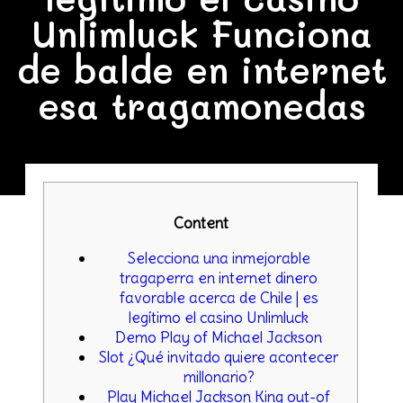
Unlimluck Funciona
de balde en internet
esa tragamonedas
Content
Selecciona una inmejorable
tragaperra en internet dinero
favorable acerca de Chile | es
legítimo el casino Unlimluck
Demo Play of Michael Jackson
Slot ¿Qué invitado quiere acontecer
millonario?
Play Michael Jackson King out-of