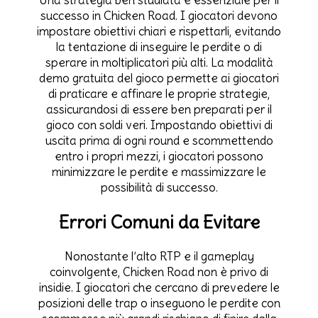
Una strategia ben studiata è essenziale per il
successo in Chicken Road. I giocatori devono
impostare obiettivi chiari e rispettarli, evitando
la tentazione di inseguire le perdite o di
sperare in moltiplicatori più alti. La modalità
demo gratuita del gioco permette ai giocatori
di praticare e affinare le proprie strategie,
assicurandosi di essere ben preparati per il
gioco con soldi veri. Impostando obiettivi di
uscita prima di ogni round e scommettendo
entro i propri mezzi, i giocatori possono
minimizzare le perdite e massimizzare le
possibilità di successo.
Errori Comuni da Evitare
Nonostante l’alto RTP e il gameplay
coinvolgente, Chicken Road non è privo di
insidie. I giocatori che cercano di prevedere le
posizioni delle trap o inseguono le perdite con