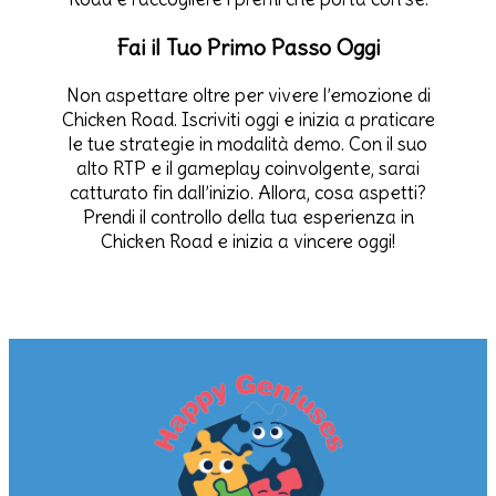
Fai il Tuo Primo Passo Oggi
Non aspettare oltre per vivere l’emozione di
Chicken Road. Iscriviti oggi e inizia a praticare
le tue strategie in modalità demo. Con il suo
alto RTP e il gameplay coinvolgente, sarai
catturato fin dall’inizio. Allora, cosa aspetti?
Prendi il controllo della tua esperienza in
Chicken Road e inizia a vincere oggi!