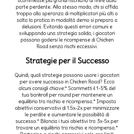
scommesse più grandi rischiano di finire dalla
parte perdente. Allo stesso modo, chi si affida
troppo alla speranza di moltiplicatori più alti o
salta la pratica in modalità demo si prepara a
delusioni. Evitando questi errori comuni e
sviluppando una strategia solida, i giocatori
possono godersi le ricompense di Chicken
Road senza rischi eccessivi.
Strategie per il Successo
Quindi, quali strategie possono usare i giocatori
per avere successo in Chicken Road? Ecco
alcuni consigli chiave:* Scommetti il 1-5% del
tuo bankroll per round per mantenere un
equilibrio tra rischio e ricompensa.* Imposta
obiettivi conservativi di 1.5x-2x per minimizzare
le perdite e aumentare le possibilità di
successo.* Bilancia i tuoi obiettivi tra 3x-5x per
trovare un equilibrio tra rischio e ricompensa.*