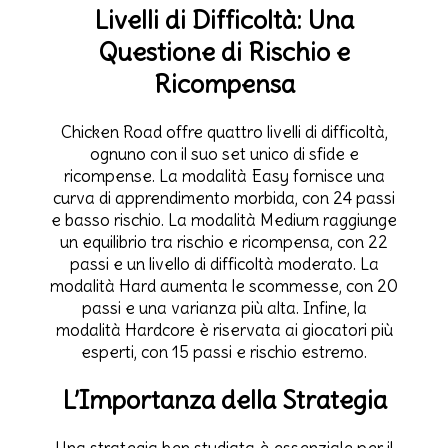
Livelli di Difficoltà: Una
Questione di Rischio e
Ricompensa
Chicken Road offre quattro livelli di difficoltà,
ognuno con il suo set unico di sfide e
ricompense. La modalità Easy fornisce una
curva di apprendimento morbida, con 24 passi
e basso rischio. La modalità Medium raggiunge
un equilibrio tra rischio e ricompensa, con 22
passi e un livello di difficoltà moderato. La
modalità Hard aumenta le scommesse, con 20
passi e una varianza più alta. Infine, la
modalità Hardcore è riservata ai giocatori più
esperti, con 15 passi e rischio estremo.
L’Importanza della Strategia