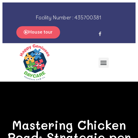
Facility Number : 435700381
House tour
Mastering Chicken
Road: Strategie per