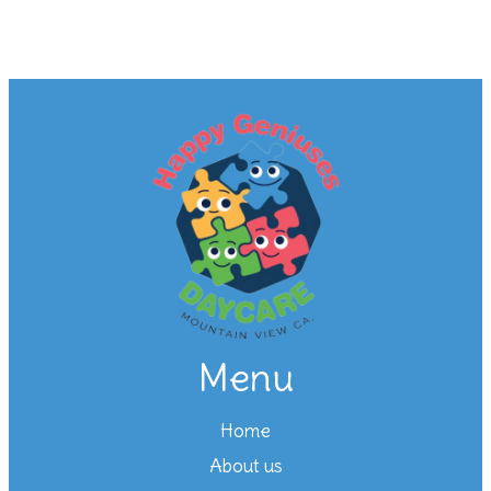
Menu
Home
About us