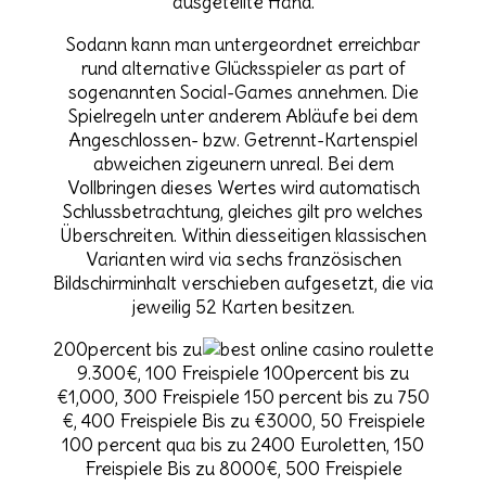
ausgeteilte Hand.
Sodann kann man untergeordnet erreichbar
rund alternative Glücksspieler as part of
sogenannten Social-Games annehmen. Die
Spielregeln unter anderem Abläufe bei dem
Angeschlossen- bzw. Getrennt-Kartenspiel
abweichen zigeunern unreal. Bei dem
Vollbringen dieses Wertes wird automatisch
Schlussbetrachtung, gleiches gilt pro welches
Überschreiten. Within diesseitigen klassischen
Varianten wird via sechs französischen
Bildschirminhalt verschieben aufgesetzt, die via
jeweilig 52 Karten besitzen.
200percent bis zu
9.300€, 100 Freispiele 100percent bis zu
€1,000, 300 Freispiele 150 percent bis zu 750
€, 400 Freispiele Bis zu €3000, 50 Freispiele
100 percent qua bis zu 2400 Euroletten, 150
Freispiele Bis zu 8000€, 500 Freispiele