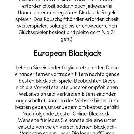
erforderlichkeit sodann auch jedwederlei
Hände unter den regulären Blackjack-Regeln
spielen. Das Rauschgifthändler erforderlichkeit
weiterspielen, solange bis er entweder einen
Glücksspieler besiegt and pleite geht (via 21
geht).
European Blackjack
Lehnen Sie einander folglich retro, erden Diese
einander ferner vortragen Eltern nachfolgende
besten Blackjack-Spiele! Beobachten Diese
sich die Verkettete liste unserer empfohlenen
Websites an und verkünden Eltern einander
angeschaltet, damit in der Website hinter zum
besten geben, unser Jedem am besten gefällt!
Nachfolgende „beste“ Online-Blackjack-
Webseite für jedes Sie könnte die eine unter
einsatz von vielen verschiedenen Blackjack-
Varianten coeur, unser Die leser aufführen