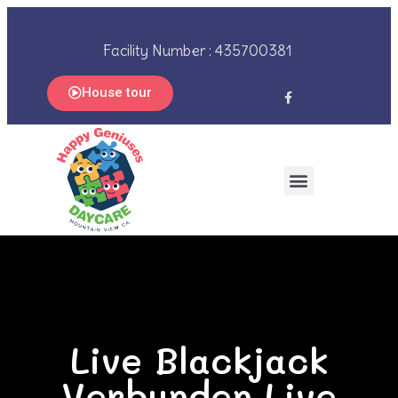
Facility Number : 435700381
House tour
Live Blackjack
Verbunden Live