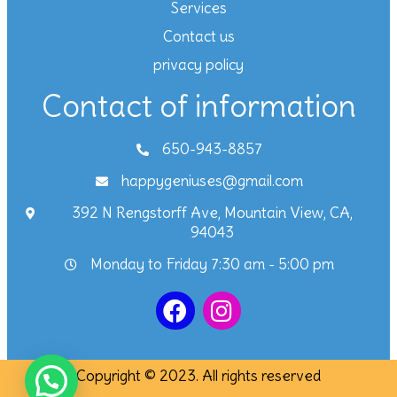
Services
Contact us
privacy policy
Contact of information
650-943-8857
happygeniuses@gmail.com
392 N Rengstorff Ave, Mountain View, CA,
94043
Monday to Friday 7:30 am - 5:00 pm
Copyright © 2023. All rights reserved