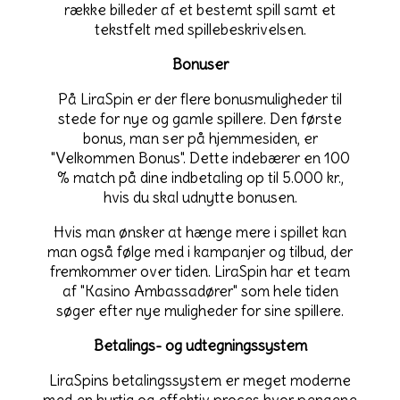
række billeder af et bestemt spill samt et
tekstfelt med spillebeskrivelsen.
Bonuser
På LiraSpin er der flere bonusmuligheder til
stede for nye og gamle spillere. Den første
bonus, man ser på hjemmesiden, er
"Velkommen Bonus". Dette indebærer en 100
% match på dine indbetaling op til 5.000 kr.,
hvis du skal udnytte bonusen.
Hvis man ønsker at hænge mere i spillet kan
man også følge med i kampanjer og tilbud, der
fremkommer over tiden. LiraSpin har et team
af "Kasino Ambassadører" som hele tiden
søger efter nye muligheder for sine spillere.
Betalings- og udtegningssystem
LiraSpins betalingssystem er meget moderne