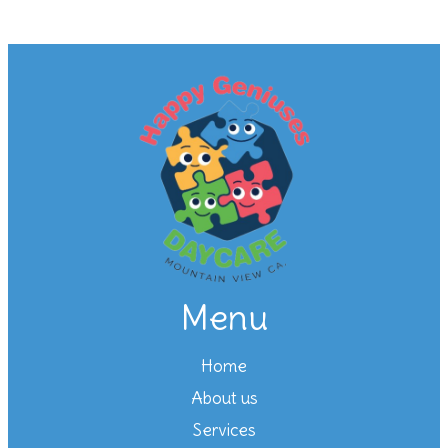
Menu
Home
About us
Services