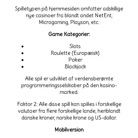
Spilletypen på hjemmesiden omfatter adskillige
nye casinoer fra blandt andet NetEnt,
Microgaming, Playson, etc.
Game Kategorier:
Slots
Roulette (Europæisk)
Poker
Blackjack
Alle spil er udviklet af verdensberømte
programmeringsselskaber på den kasino-
marked.
Faktor 2: Alle disse spill kan spilles i forskellige
valutaer fra flere forskellige lande, heriblandt
danske kroner, norske krone og US-dollar.
Mobilversion