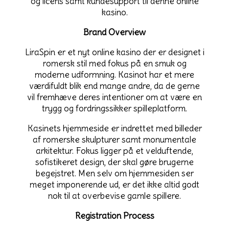
og licens samt kundesupport til denne online
kasino.
Brand Overview
LiraSpin er et nyt online kasino der er designet i
romersk stil med fokus på en smuk og
moderne udformning. Kasinot har et mere
værdifuldt blik end mange andre, da de gerne
vil fremhæve deres intentioner om at være en
trygg og fordringssikker spilleplatform.
Kasinets hjemmeside er indrettet med billeder
af romerske skulpturer samt monumentale
arkitektur. Fokus ligger på et velduftende,
sofistikeret design, der skal gøre brugerne
begejstret. Men selv om hjemmesiden ser
meget imponerende ud, er det ikke altid godt
nok til at overbevise gamle spillere.
Registration Process