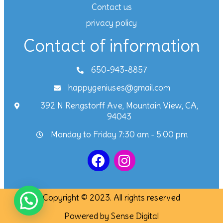
Contact us
privacy policy
Contact of information
650-943-8857
happygeniuses@gmail.com
392 N Rengstorff Ave, Mountain View, CA,
94043
Monday to Friday 7:30 am - 5:00 pm
Copyright © 2023. All rights reserved
Powered by Sense Digital