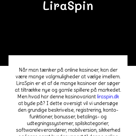
LiraSpin
Når man tænker på online kasinoer, kan der
være mange valgmuligheder at vælge imellem.
LiraSpin er et af de mange kasinoer der søger
at tiltrække nye og gamle spillere på markedet.
Men hvad har denne kasinovariant
liraspin.dk
at byde på? I dette oversigt vil vi undersøge
den grundige beskrivelse, registrering, konto-
funktioner, bonusser, betalings- og
udtegningssystemer, spilskategorier,
softwareleverandører, mobilversion, sikkerhed