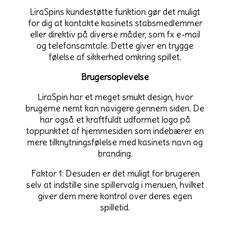
LiraSpins kundestøtte funktion gør det muligt
for dig at kontakte kasinets stabsmedlemmer
eller direktiv på diverse måder, som fx e-mail
og telefonsamtale. Dette giver en trygge
følelse af sikkerhed omkring spillet.
Brugersoplevelse
LiraSpin har et meget smukt design, hvor
brugerne nemt kan navigere gennem siden. De
har også et kraftfuldt udformet logo på
toppunktet af hjemmesiden som indebærer en
mere tilknytningsfølelse med kasinets navn og
branding.
Faktor 1: Desuden er det muligt for brugeren
selv at indstille sine spillervalg i menuen, hvilket
giver dem mere kontrol over deres egen
spilletid.