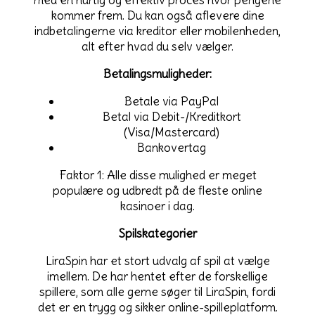
med en hurtig og effektiv proces hvor pengene
kommer frem. Du kan også aflevere dine
indbetalingerne via kreditor eller mobilenheden,
alt efter hvad du selv vælger.
Betalingsmuligheder:
Betale via PayPal
Betal via Debit-/Kreditkort
(Visa/Mastercard)
Bankovertag
Faktor 1: Alle disse mulighed er meget
populære og udbredt på de fleste online
kasinoer i dag.
Spilskategorier
LiraSpin har et stort udvalg af spil at vælge
imellem. De har hentet efter de forskellige
spillere, som alle gerne søger til LiraSpin, fordi
det er en trygg og sikker online-spilleplatform.