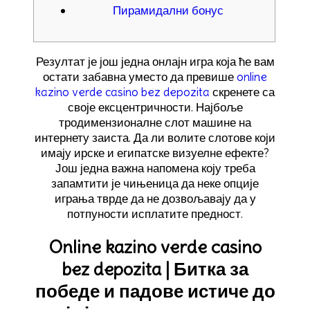
Пирамидални бонус
Резултат је још једна онлајн игра која ће вам
остати забавна уместо да превише
online
kazino verde casino bez depozita
скренете са
своје ексцентричности. Најбоље
тродимензионалне слот машине на
интернету заиста. Да ли волите слотове који
имају ирске и египатске визуелне ефекте?
Још једна важна напомена коју треба
запамтити је чињеница да неке опције
играња тврде да не дозвољавају да у
потпуности исплатите предност.
Online kazino verde casino
bez depozita | Битка за
победе и падове истиче до