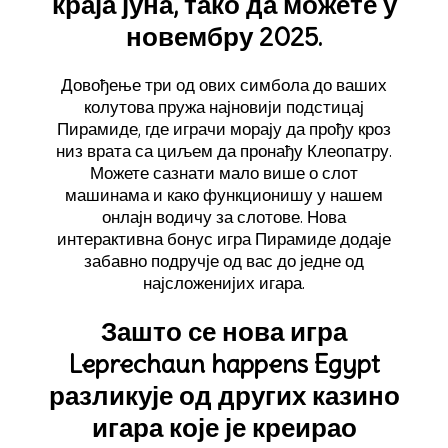
краја јуна, тако да можете у
новембру 2025.
Довођење три од ових симбола до ваших
колутова пружа најновији подстицај
Пирамиде, где играчи морају да прођу кроз
низ врата са циљем да пронађу Клеопатру.
Можете сазнати мало више о слот
машинама и како функционишу у нашем
онлајн водичу за слотове. Нова
интерактивна бонус игра Пирамиде додаје
забавно подручје од вас до једне од
најсложенијих игара.
Зашто се нова игра
Leprechaun happens Egypt
разликује од других казино
игара које је креирао