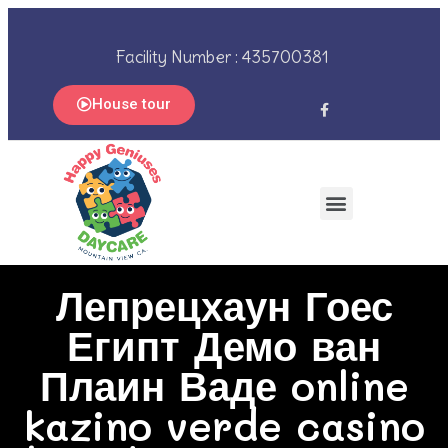
Facility Number : 435700381
House tour
Лепрецхаун Гоес
Египт Демо ван
Плаин Ваде online
kazino verde casino