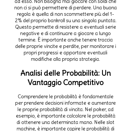
ad esso. Non bisogna mai giocare con soldi che
non ci si può permettere di perdere. Una buona
regola è quella di non scommettere più del 1-
2% del proprio bankroll su una singola puntata.
Questo permette di resistere a eventuali serie
negative e di continuare a giocare a lungo
termine. È importante anche tenere traccia
delle proprie vincite e perdite, per monitorare i
propri progressi e apportare eventuali
modifiche alla propria strategia.
Analisi delle Probabilità: Un
Vantaggio Competitivo
Comprendere le probabilità è fondamentale
per prendere decisioni informate e aumentare
le proprie probabilità di vincita. Nel poker, ad
esempio, è importante calcolare le probabilità
di ottenere una determinata mano. Nelle slot
machine, è importante capire le probabilità di