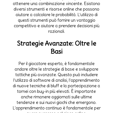
ottenere una combinazione vincente. Esistono
diversi strumenti e risorse online che possono
aiutare a calcolare le probabilità. L’utilizzo di
questi strumenti può fornire un vantaggio
competitivo e aiutare a prendere decisioni più
razionali.
Strategie Avanzate: Oltre le
Basi
Per il giocatore esperto, è fondamentale
andare oltre le strategie di base e sviluppare
tattiche più avanzate. Questo può includere
l’utilizzo di software di analisi, l’apprendimento
di nuove tecniche di bluff e la partecipazione a
tornei con buy-in più elevati. È importante
anche rimanere aggiornati sulle ultime
tendenze e sui nuovi giochi che emergono.
L’apprendimento continuo è fondamentale per