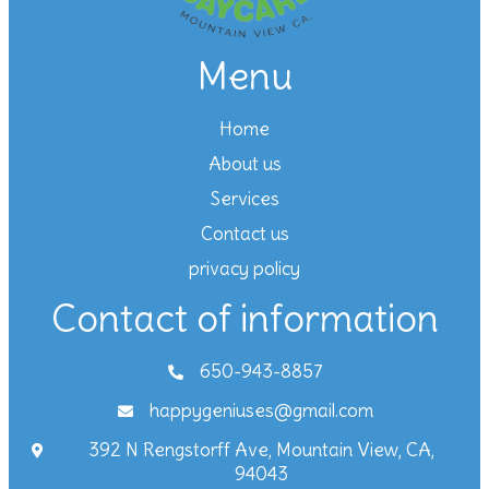
Menu
Home
About us
Services
Contact us
privacy policy
Contact of information
650-943-8857
happygeniuses@gmail.com
392 N Rengstorff Ave, Mountain View, CA,
94043