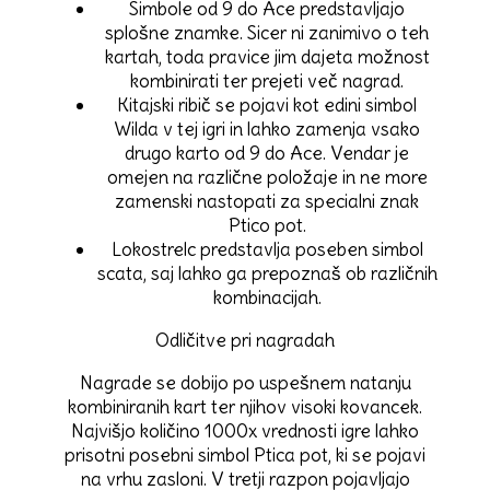
Simbole od 9 do Ace predstavljajo
splošne znamke. Sicer ni zanimivo o teh
kartah, toda pravice jim dajeta možnost
kombinirati ter prejeti več nagrad.
Kitajski ribič se pojavi kot edini simbol
Wilda v tej igri in lahko zamenja vsako
drugo karto od 9 do Ace. Vendar je
omejen na različne položaje in ne more
zamenski nastopati za specialni znak
Ptico pot.
Lokostrelc predstavlja poseben simbol
scata, saj lahko ga prepoznaš ob različnih
kombinacijah.
Odličitve pri nagradah
Nagrade se dobijo po uspešnem natanju
kombiniranih kart ter njihov visoki kovancek.
Najvišjo količino 1000x vrednosti igre lahko
prisotni posebni simbol Ptica pot, ki se pojavi
na vrhu zasloni. V tretji razpon pojavljajo