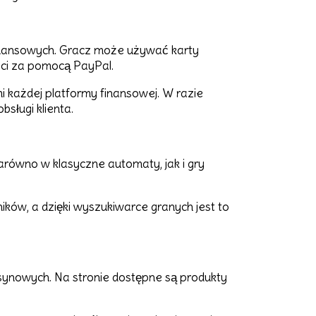
inansowych. Gracz może używać karty
ości za pomocą PayPal.
i każdej platformy finansowej. W razie
sługi klienta.
arówno w klasyczne automaty, jak i gry
ków, a dzięki wyszukiwarce granych jest to
synowych. Na stronie dostępne są produkty