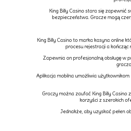
King Billy Casino stara się zapewni
bezpieczeństwa. Gracze mogą czerpa
King Billy Casino to marka kasyna online k
procesu rejestracji a kończąc
Zapewnia on profesjonalną obsługę w pr
graczo
Aplikacja mobilna umożliwia użytkownikom 
Graczy można zaufać King Billy Casino z
korzyści z szerokich o
Jednakże, aby uzyskać pełen obra