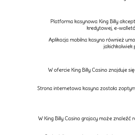
Platforma kasynowa King Billy akce
kredytowej, e-walletó
Aplikacja mobilna kasyno również umoż
jakichkolwiek
W ofercie King Billy Casino znajduje 
Strona internetowa kasyna została zoptyma
W King Billy Casino grajacy może znaleźć