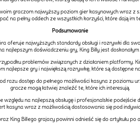
ć swoim graczom najwyższy poziom gier kasynowych wraz z s
ć na pełny oddech ze wszystkich korzyści, które dają im 
Podsumowanie
tóra oferuje najwyższych standardy obsługi i rozrywki dla 
 na najlepszym doświadczeniu gry, King Billy jest doskonał
zypadku problemów związanych z działaniem platformy. Kin
m najlepsze gry i największą rozrywkę, które są dostępne na
od razu dostęp do pełnego możliwości kasyna z poziomu ur
gracze mogą łatwiej znaleźć te, które ich interesują.
e względu na najlepszą obsługę i profesjonalskie podejści
fert kasyna wraz z możliwością dostosowania się pod indywi
z King Billego grajacy powinni odnieść się do artykułu po a