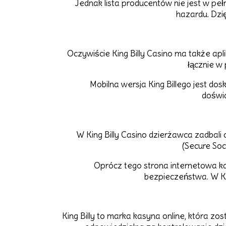
Jednak lista producentów nie jest w pe
hazardu. Dzię
Oczywiście King Billy Casino ma także ap
łącznie w
Mobilna wersja King Billego jest dos
doświ
W King Billy Casino dzierżawca zadbali
(Secure Soc
Oprócz tego strona internetowa ka
bezpieczeństwa. W Ki
King Billy to marka kasyna online, która z