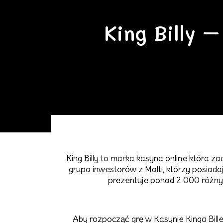
King Billy 
King Billy to marka kasyna online która 
grupa inwestorów z Malti, którzy posiada
prezentuje ponad 2 000 różny
Aby rozpocząć grę w Kasynie Kinga Billego