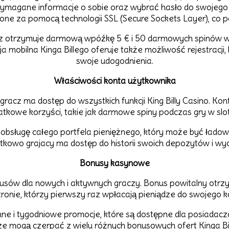
 wymagane informacje o sobie oraz wybrać hasło do swojeg
one za pomocą technologii SSL (Secure Sockets Layer), co
acz otrzymuje darmową wpóźkę 5 € i 50 darmowych spinów
 mobilna Kinga Billego oferuje także możliwość rejestracji, 
swoje udogodnienia.
Właściwości konta użytkownika
racz ma dostęp do wszystkich funkcji King Billy Casino. Kon
tkowe korzyści, takie jak darmowe spiny podczas gry w slo
bsługę całego portfela pieniężnego, który może być ładow
kowo grajacy ma dostęp do historii swoich depozytów i wy
Bonusy kasynowe
onusów dla nowych i aktywnych graczy. Bonus powitalny otr
tronie, którzy pierwszy raz wpłacają pieniądze do swojego k
nne i tygodniowe promocje, które są dostępne dla posiadac
ze mogą czerpać z wielu różnych bonusowych ofert Kinga Bil