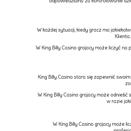
odpowiedzialna za kontrolowanie dzia
W każdej sytuacji, kiedy gracz ma jakiekol
Klienta
W King Billy Casino grajacy może liczyć na 
King Billy Casino stara się zapewnić swo
zo
W King Billy Casino grajacy może odnieść 
w razie ja
W King Billy Casino grajacy może l
profesj