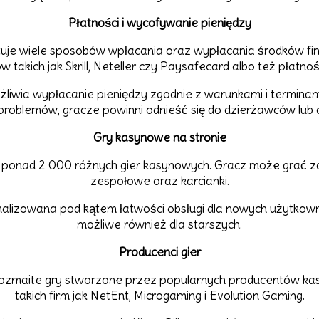
Płatności i wycofywanie pieniędzy
ptuje wiele sposobów wpłacania oraz wypłacania środków f
w takich jak Skrill, Neteller czy Paysafecard albo też płatn
liwia wypłacanie pieniędzy zgodnie z warunkami i terminam
 problemów, gracze powinni odnieść się do dzierżawców lub ob
Gry kasynowe na stronie
się ponad 2 000 różnych gier kasynowych. Gracz może grać z
zespołowe oraz karcianki.
lizowana pod kątem łatwości obsługi dla nowych użytkowni
możliwe również dla starszych.
Producenci gier
 rozmaite gry stworzone przez popularnych producentów ka
takich firm jak NetEnt, Microgaming i Evolution Gaming.