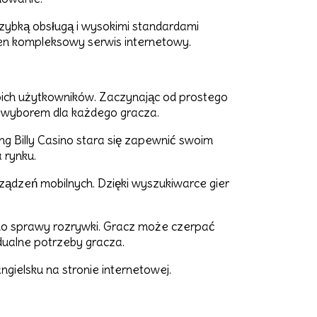
zybką obsługą i wysokimi standardami
ten kompleksowy serwis internetowy.
swoich użytkowników. Zaczynając od prostego
ym wyborem dla każdego gracza.
g Billy Casino stara się zapewnić swoim
 rynku.
ządzeń mobilnych. Dzięki wyszukiwarce gier
e do sprawy rozrywki. Gracz może czerpać
dualne potrzeby gracza.
ngielsku na stronie internetowej.