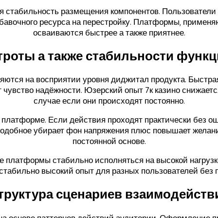
я стабильность размещения компонентов. Пользователи 
обавочного ресурса на перестройку. Платформы, приме
осваиваются быстрее а также приятнее.
роты а также стабильности функ
ются на восприятии уровня диджитал продукта. Быстрая 
чувство надёжности. Юзерский опыт 7к казино снижается
случае если они происходят постоянно.
 платформе. Если действия проходят практически без ош
одобное убирает фон напряжения плюс повышает желан
постоянной основе.
е платформы стабильно исполняться на высокой нагрузк
стабильно высокий опыт для разных пользователей без пр
труктура сценариев взаимодейств
на основе паттернов действий аудитории. Оформление п