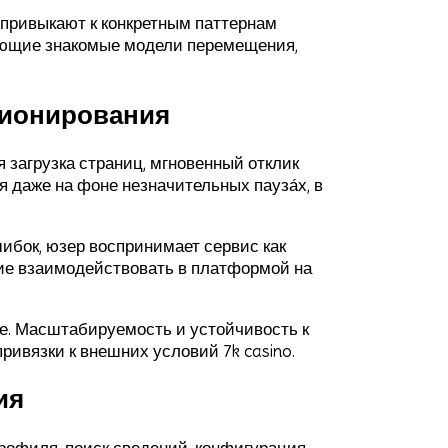
привыкают к конкретным паттернам
няющие знакомые модели перемещения,
ционирования
загрузка страниц, мгновенный отклик
 даже на фоне незначительных пауза́х, в
ибок, юзер воспринимает сервис как
ие взаимодействовать в платформой на
е. Масштабируемость и устойчивость к
ивязки к внешних условий 7k casino.
ия
рофиля, поиск сведений, конфигурация