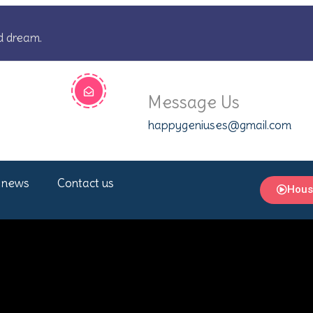
d dream.
Message Us
happygeniuses@gmail.com
 news
Contact us
Hous