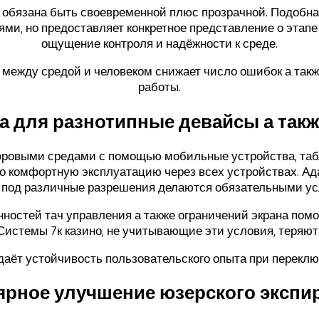
бязана быть своевременной плюс прозрачной. Подобная 
ми, но предоставляет конкретное представление о этап
ощущение контроля и надёжности к среде.
между средой и человеком снижает число ошибок а так
работы.
а для разнотипные девайсы а такж
фровыми средами с помощью мобильные устройства, табл
о комфортную эксплуатацию через всех устройствах. Ад
 под различные разрешения делаются обязательными у
нностей тач управления а также ограничений экрана помо
Системы 7к казино, не учитывающие эти условия, теряю
аёт устойчивость пользовательского опыта при перекл
ярное улучшение юзерского экспи