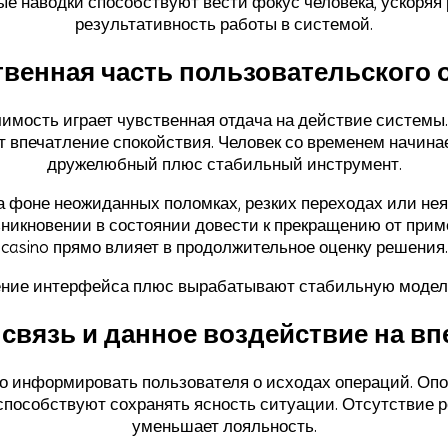
ые наводки способствуют вести фокус человека, ускоряя
результативность работы в системой.
твенная часть пользовательского 
чимость играет чувственная отдача на действие системы
 впечатление спокойствия. Человек со временем начина
дружелюбный плюс стабильный инструмент.
 фоне неожиданных поломках, резких переходах или не
никновении в состоянии довести к прекращению от приме
casino прямо влияет в продолжительное оценку решения.
ение интерфейса плюс вырабатывают стабильную модель
 связь и данное воздействие на вп
информировать пользователя о исходах операций. Опов
способствуют сохранять ясность ситуации. Отсутствие р
уменьшает лояльность.