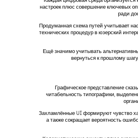
настроек плюс совершение ключевых опе
ради до
Продуманная схема путей учитывает на
технических процедур в юзерский интер
Ещё значимо учитывать альтернативные
вернуться к прошлому шагу
Графическое представление сказыв
читабельность типографики, выделен
орган
Захламлённые UI формируют чувство ха
а также сокращает вероятность ошибо