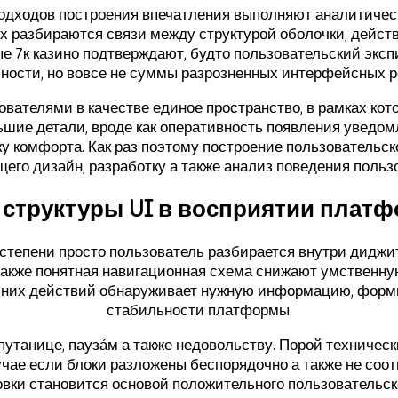
одходов построения впечатления выполняют аналитическ
рых разбираются связи между структурой оболочки, дейс
е 7к казино подтверждают, будто пользовательский экс
ности, но вовсе не суммы разрозненных интерфейсных 
ателями в качестве единое пространство, в рамках кото
ьшие детали, вроде как оперативность появления уведомл
у комфорта. Как раз поэтому построение пользовательск
его дизайн, разработку а также анализ поведения пользо
 структуры UI в восприятии плат
 степени просто пользователь разбирается внутри диджи
 также понятная навигационная схема снижают умственну
ишних действий обнаруживает нужную информацию, форм
стабильности платформы.
путанице, пауза́м а также недовольству. Порой техниче
учае если блоки разложены беспорядочно а также не соо
вки становится основой положительного пользовательско