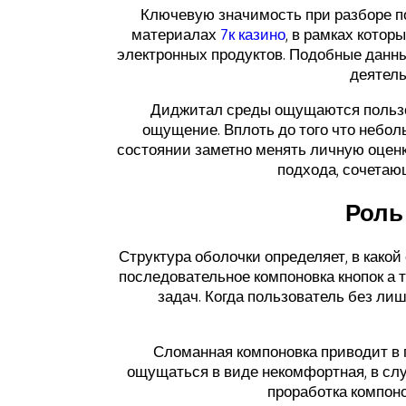
Ключевую значимость при разборе п
материалах
7к казино
, в рамках кото
электронных продуктов. Подобные данны
деятель
Диджитал среды ощущаются пользов
ощущение. Вплоть до того что небол
состоянии заметно менять личную оценк
подхода, сочетающ
Роль
Структура оболочки определяет, в какой
последовательное компоновка кнопок а
задач. Когда пользователь без л
Сломанная компоновка приводит в 
ощущаться в виде некомфортная, в сл
проработка компоно