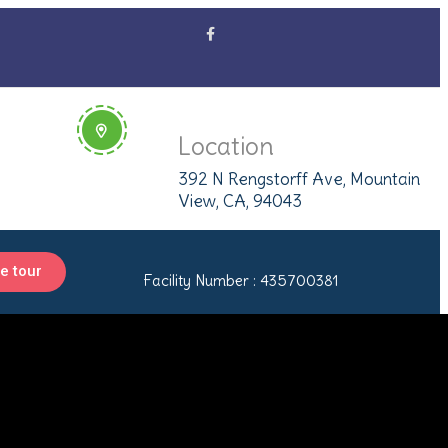
Location
392 N Rengstorff Ave, Mountain
View, CA, 94043
e tour
Facility Number : 435700381