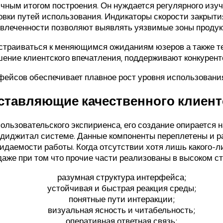
чным итогом построения. Он нуждается регулярного изу
ки путей использования. Индикаторы скорости закрытия 
влеченности позволяют выявлять уязвимые зоны продук
страиваться к меняющимся ожиданиям юзеров а также т
чшение клиентского впечатления, поддерживают конкурент
ейсов обеспечивает плавное рост уровня использования
ставляющие качественного клиент
льзовательского экспириенса, его создание опирается н
диджитал системе. Данные компоненты переплетены и раб
даемости работы. Когда отсутствии хотя лишь какого-л
 даже при том что прочие части реализованы в высоком ст
разумная структура интерфейса;
устойчивая и быстрая реакция среды;
понятные пути интеракции;
визуальная ясность и читабельность;
оперативная ответная связь;