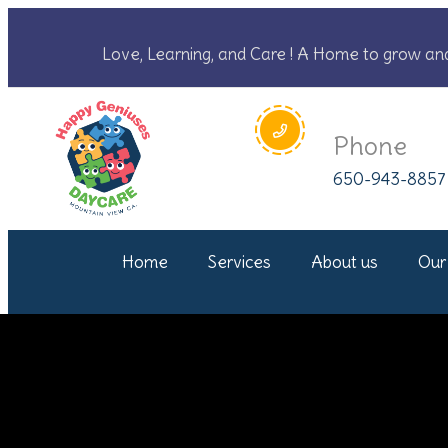
Love, Learning, and Care ! A Home to grow an
Phone
650-943-8857
Home
Services
About us
Our