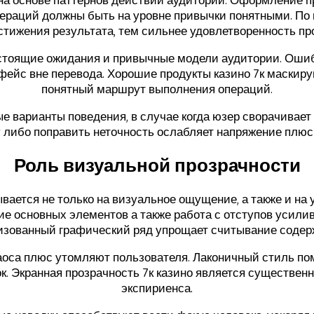
раций должны быть на уровне привычки понятными. По 
стижения результата, тем сильнее удовлетворенность пр
стоящие ожидания и привычные модели аудитории. Ошиб
фейс вне перевода. Хорошие продукты казино 7к маски
понятный маршрут выполнения операций.
 варианты поведения, в случае когда юзер сворачивает
 либо поправить неточность ослабляет напряжение плю
Роль визуальной прозрачности
ается не только на визуальное ощущение, а также и на 
ие основных элементов а также работа с отступов усили
изованный графический ряд упрощает считывание содер
оса плюс утомляют пользователя. Лаконичный стиль пом
к. Экранная прозрачность 7к казино является существе
экспириенса.