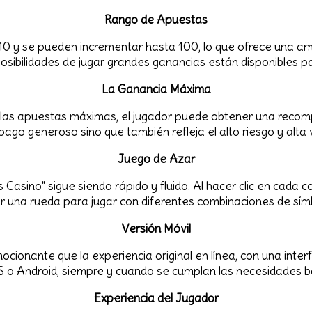
Rango de Apuestas
10 y se pueden incrementar hasta 100, lo que ofrece una am
sibilidades de jugar grandes ganancias están disponibles pa
La Ganancia Máxima
on las apuestas máximas, el jugador puede obtener una reco
pago generoso sino que también refleja el alto riesgo y alta vo
Juego de Azar
 Casino" sigue siendo rápido y fluido. Al hacer clic en cada
ar una rueda para jugar con diferentes combinaciones de sím
Versión Móvil
cionante que la experiencia original en línea, con una inter
OS o Android, siempre y cuando se cumplan las necesidades b
Experiencia del Jugador