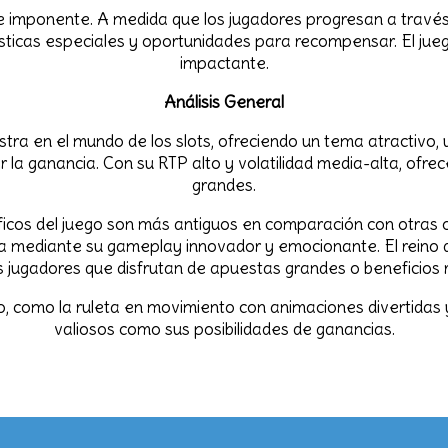
e imponente. A medida que los jugadores progresan a través 
icas especiales y oportunidades para recompensar. El juego
impactante.
Análisis General
ra en el mundo de los slots, ofreciendo un tema atractivo, 
a ganancia. Con su RTP alto y volatilidad media-alta, ofrec
grandes.
gráficos del juego son más antiguos en comparación con otra
 mediante su gameplay innovador y emocionante. El reino de 
 jugadores que disfrutan de apuestas grandes o beneficios 
, como la ruleta en movimiento con animaciones divertidas y
valiosos como sus posibilidades de ganancias.