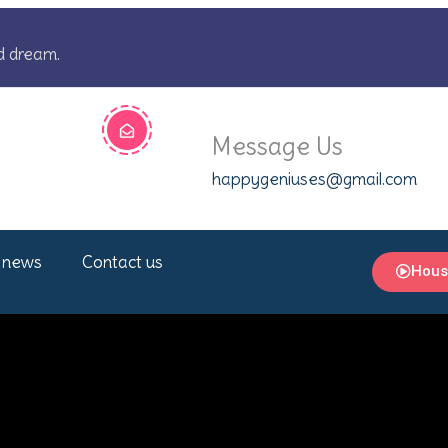
d dream.
Message Us
happygeniuses@gmail.com
 news
Contact us
Hous