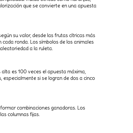
valorización que se convierte en una apuesta
gún su valor, desde las frutas cítricas más
on cada ronda. Los símbolos de los animales
leatoriedad a la ruleta.
 alta es 100 veces el apuesta máxima,
s, especialmente si se logran de dos a cinco
ra formar combinaciones ganadoras. Los
as columnas fijas.