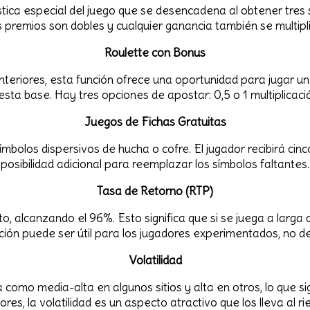
stica especial del juego que se desencadena al obtener tres
s premios son dobles y cualquier ganancia también se multipl
Roulette con Bonus
 anteriores, esta función ofrece una oportunidad para jugar u
sta base. Hay tres opciones de apostar: 0,5 o 1 multiplicaci
Juegos de Fichas Gratuitas
bolos dispersivos de hucha o cofre. El jugador recibirá cinco
posibilidad adicional para reemplazar los símbolos faltantes.
Tasa de Retorno (RTP)
, alcanzando el 96%. Esto significa que si se juega a larga 
ación puede ser útil para los jugadores experimentados, no d
Volatilidad
da como media-alta en algunos sitios y alta en otros, lo que s
s, la volatilidad es un aspecto atractivo que los lleva al 