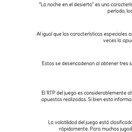
"La noche en el desierto" es una caracterí
período, lo
Al igual que las características especiales
veces la apue
Estos se desencadenan al obtener tres sím
El RTP del juego es considerablemente alto
apuestas realizadas. Si bien esta inform
La volatilidad del juego está clasifica
rápidamente. Para muchos jugadore