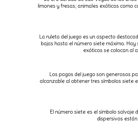
limones y fresas; animales exóticos como ca
La ruleta del juego es un aspecto destacad
bajas hasta el número siete máximo. Hay se
exóticos se colocan al 
Los pagos del juego son generosos pa
alcanzable al obtener tres símbolos siete e
El número siete es el símbolo salvaje
dispersivos están