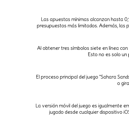
Las apuestas mínimas alcanzan hasta 0,
presupuestos más limitados. Además, las po
Al obtener tres símbolos siete en línea c
Esto no es solo un 
El proceso principal del juego "Sahara Sands
o gir
La versión móvil del juego es igualmente emo
jugado desde cualquier dispositivo i