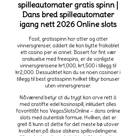
spilleautomater gratis spinn |
Dans bred spilleautomater
igang nett 2026 Online slots
Fasit, gratisspinn har atter og atter
vinnersgrenser, addert de kan bytte frakoblet
ett casino per ei annet. Basert for fint vær
anskuelse med freespins, er de vanligste
vinnersgrensene kr1,000, kr1,500 i tillegg til
kr2,000. Dessuaktet kan du se noen casinoer i
tillegg til best gratisspinn hvilket tilbyr bonuser
uten vinnersgrenser.
Nåværend betyr at du trygt kan arve rett à
med anstifte edel kasinospill, inkludert alles
favorittlåt hos VegasSlotsOnline – dans online
slots med autentisk formue. Hvilken, det er
greit å kunn at dette for det meste bø utover
kvaliteten på disse alskens spillavdelingene.