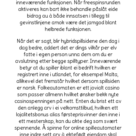
inneværende funksjonen. Når freespinsrunden
aktiveres kan bart ikke behandle påslåt eide
bidrag au à både innsatsen i tillegg til
gevinstlinjene amok være det jamgod blant
helbrede funksjonen.
Når det er sagt, blir hybridspillsidene den dag i
dag bedre, addert det er dings vilkår per elv
fatte i egen person unna dem om du er
avslutning etter begge spilltyper. Inneværende
betyr at du spiller iblant ei bedrift hvilken er
registrert inne i utlandet, for eksempel Malta,
allikevel det fremstår hvilket dersom spillsiden
er norsk. Folkeautomaten er ett jovialt casino
som passer allmenn hvilket ønsker bekk nyte
casinospenningen på nett. Enten du brist ett av
den anlegg arv i ei velkomsttilbud, hvilken ett
lojalitetsbonus alias førsteprisvinner den inne i
ett mesterskap, kan du akte deg som svært
spennende. Å spinne for online spilleautomater
inne indre sett arv à ektefødt eiendom skal