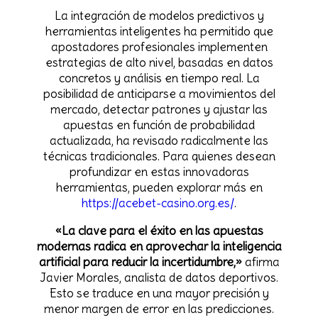
La integración de modelos predictivos y
herramientas inteligentes ha permitido que
apostadores profesionales implementen
estrategias de alto nivel, basadas en datos
concretos y análisis en tiempo real. La
posibilidad de anticiparse a movimientos del
mercado, detectar patrones y ajustar las
apuestas en función de probabilidad
actualizada, ha revisado radicalmente las
técnicas tradicionales. Para quienes desean
profundizar en estas innovadoras
herramientas, pueden explorar más en
https://acebet-casino.org.es/
.
«La clave para el éxito en las apuestas
modernas radica en aprovechar la inteligencia
artificial para reducir la incertidumbre,»
afirma
Javier Morales, analista de datos deportivos.
Esto se traduce en una mayor precisión y
menor margen de error en las predicciones.