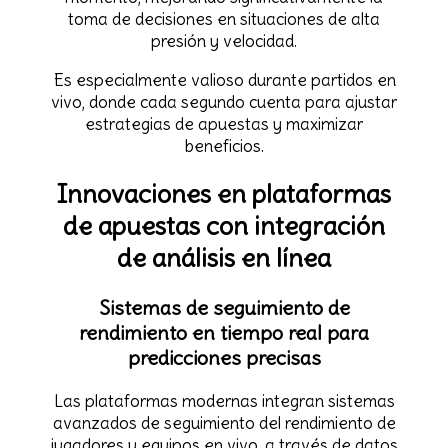
toma de decisiones en situaciones de alta
presión y velocidad.
Es especialmente valioso durante partidos en
vivo, donde cada segundo cuenta para ajustar
estrategias de apuestas y maximizar
beneficios.
Innovaciones en plataformas
de apuestas con integración
de análisis en línea
Sistemas de seguimiento de
rendimiento en tiempo real para
predicciones precisas
Las plataformas modernas integran sistemas
avanzados de seguimiento del rendimiento de
jugadores y equipos en vivo, a través de datos