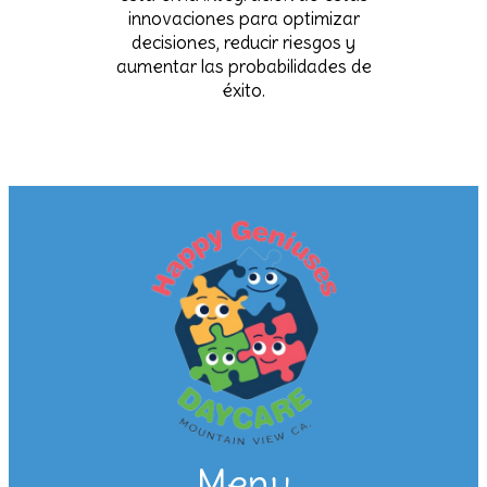
innovaciones para optimizar
decisiones, reducir riesgos y
aumentar las probabilidades de
éxito.
Menu