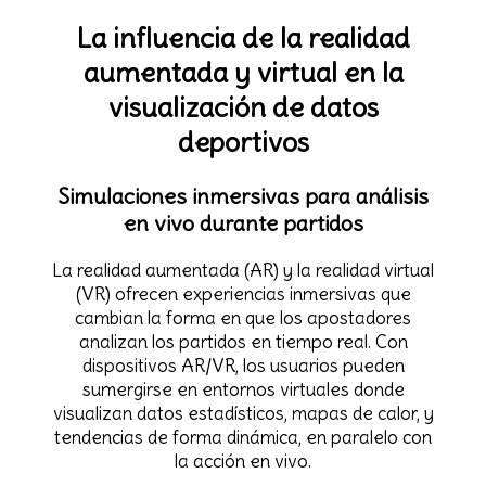
La influencia de la realidad
aumentada y virtual en la
visualización de datos
deportivos
Simulaciones inmersivas para análisis
en vivo durante partidos
La realidad aumentada (AR) y la realidad virtual
(VR) ofrecen experiencias inmersivas que
cambian la forma en que los apostadores
analizan los partidos en tiempo real. Con
dispositivos AR/VR, los usuarios pueden
sumergirse en entornos virtuales donde
visualizan datos estadísticos, mapas de calor, y
tendencias de forma dinámica, en paralelo con
la acción en vivo.