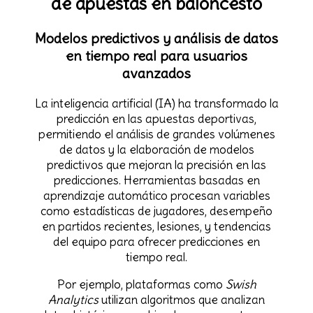
de apuestas en baloncesto
Modelos predictivos y análisis de datos
en tiempo real para usuarios
avanzados
La inteligencia artificial (IA) ha transformado la
predicción en las apuestas deportivas,
permitiendo el análisis de grandes volúmenes
de datos y la elaboración de modelos
predictivos que mejoran la precisión en las
predicciones. Herramientas basadas en
aprendizaje automático procesan variables
como estadísticas de jugadores, desempeño
en partidos recientes, lesiones, y tendencias
del equipo para ofrecer predicciones en
tiempo real.
Por ejemplo, plataformas como
Swish
Analytics
utilizan algoritmos que analizan