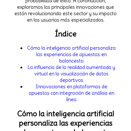
probabilidad de éxito. A continuación,
exploramos las principales innovaciones que
están revolucionando este sector y su impacto
en los usuarios más especializados.
Índice
Cómo la inteligencia artificial personaliza
las experiencias de apuestas en
baloncesto
La influencia de la realidad aumentada y
virtual en la visualización de datos
deportivos
Innovaciones en plataformas de
apuestas con integración de análisis en
línea
Cómo la inteligencia artificial
personaliza las experiencias