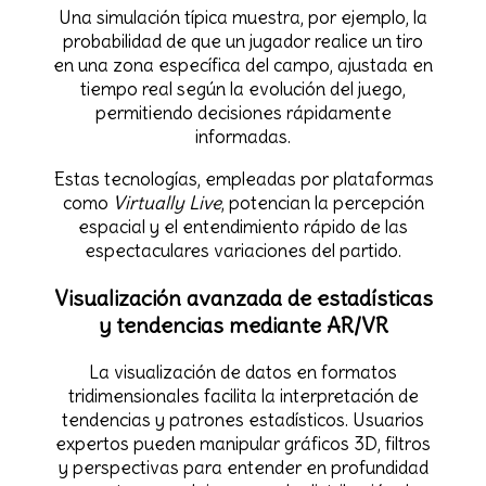
Una simulación típica muestra, por ejemplo, la
probabilidad de que un jugador realice un tiro
en una zona específica del campo, ajustada en
tiempo real según la evolución del juego,
permitiendo decisiones rápidamente
informadas.
Estas tecnologías, empleadas por plataformas
como
Virtually Live
, potencian la percepción
espacial y el entendimiento rápido de las
espectaculares variaciones del partido.
Visualización avanzada de estadísticas
y tendencias mediante AR/VR
La visualización de datos en formatos
tridimensionales facilita la interpretación de
tendencias y patrones estadísticos. Usuarios
expertos pueden manipular gráficos 3D, filtros
y perspectivas para entender en profundidad