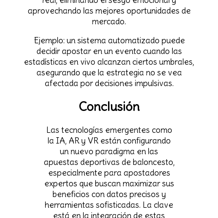
aprovechando las mejores oportunidades de
mercado.
Ejemplo: un sistema automatizado puede
decidir apostar en un evento cuando las
estadísticas en vivo alcanzan ciertos umbrales,
asegurando que la estrategia no se vea
afectada por decisiones impulsivas.
Conclusión
Las tecnologías emergentes como
la IA, AR y VR están configurando
un nuevo paradigma en las
apuestas deportivas de baloncesto,
especialmente para apostadores
expertos que buscan maximizar sus
beneficios con datos precisos y
herramientas sofisticadas. La clave
está en la integración de estas