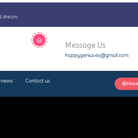
d dream.
Message Us
happygeniuses@gmail.com
 news
Contact us
Hous