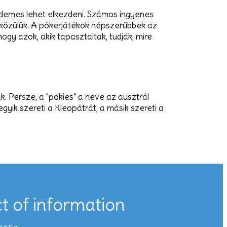
rdemes lehet elkezdeni. Számos ingyenes
t közülük. A pókerjátékok népszerűbbek az
ogy azok, akik tapasztaltak, tudják, mire
. Persze, a "pokies" a neve az ausztrál
gyik szereti a Kleopátrát, a másik szereti a
t of information