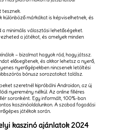
t tesznek.
k különböző márkákat is képviselhetnek, és
d a minimális választási lehetőségeket.
vezheted a játékot, és amelyek minden
nálok – bizalmat hagyok rád, hogy játssz.
andot elősegítenek, és akkor lehetsz a nyerő,
ngyenes nyerőgépekben nincsenek letöltési
öbbszörös bónusz sorozatokat találsz.
eket szeretnél kipróbálni Androidon, az új
di nyeremény nélkül. Az online filléres
lér soronként. Egy informált, 100%-ban
s fontos kaszinóoldalunkon. A szabad fogadási
erőgépes játékok során.
lyi kaszinó ajánlatok 2024