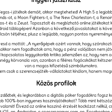
Vegas-i játékok demóit, akkor megteheted! A High 5 a legjobb
nds-ot, a Moon Fighters-t, a The New Charleston-t, a Renoir
os-t és a Zeust. Tapasztalt és megbízható online játékokat k
droid táblagépen! Azonban a következő javaslatokat is köv
lcsön tétjéhez, plusz a legújabb, nagyon pontos nyeremények
esd a mottót: „A nyerőgépek azért vannak, hogy szórakozt
kkor nem fogadhatok arra, hogy a pénz valójában nem játé
al kapcsolatos leggyakoribb kritika jellemzően az, hogy nem ad
gy körvonala van, azonban a filléres fogócskákat kétszere
van a magas kifizetésű szimbólumokra.
nem csak a szerencsejáték-vállalatokat kínálom, hanem mag
Közös profilok
dtek, és legkorábban a digitális póker fogadókra fogsz kon
gjobb 100%-ban ingyenes kaszinójátékokat? Több mint kétszáz
alamit! Élvezd az online kaszinó érzését kockázat nélkül, c
t iOS-en, Androidon, a caesarsgames.com-on, Facebookon é