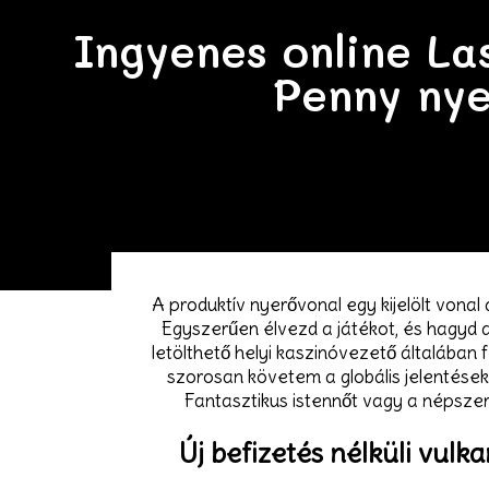
Ingyenes online Las
Penny nye
A produktív nyerővonal egy kijelölt vona
Egyszerűen élvezd a játékot, és hagyd a
letölthető helyi kaszinóvezető általában 
szorosan követem a globális jelentéseke
Fantasztikus istennőt vagy a népszer
Új befizetés nélküli vul