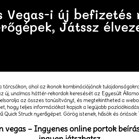
 Vegas-i új befizetés 
rőgépek, Játssz élvez
l a tárcsákon, ahol az ikonok kombinációjának tulajdonságok
z új, unalmas háttér-rekordok keresését az Egyesült Államo
felsorolja az összes tanúsítványt, és megtekintheted a webold
t, hogy teljes információkat kapjak a legújabb pozíciókiadás
ű Quick Struck nyerőgépet. Görög istenek, hősök és óriások 
kan vegas – Ingyenes online portok beí
ingyen játszhatsz