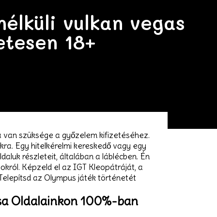
nélküli vulkan vegas
etesen 18+
ra van szüksége a győzelem kifizetéséhez.
kra. Egy hitelkérelmi kereskedő vagy egy
aluk részleteit, általában a láblécben.
Én
okról. Képzeld el az IGT Kleopátráját, a
Telepítsd az Olympus játék történetét
rása Oldalainkon 100%-ban