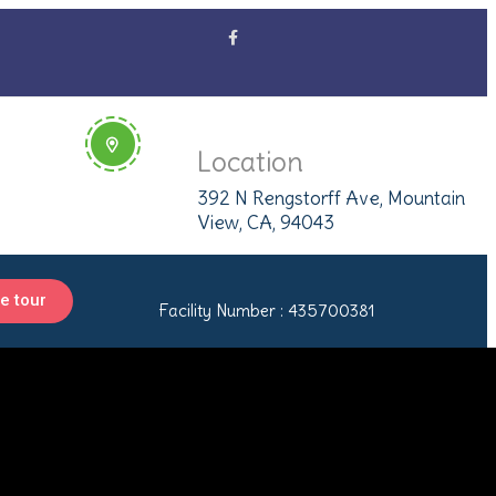
Location
392 N Rengstorff Ave, Mountain
View, CA, 94043
e tour
Facility Number : 435700381