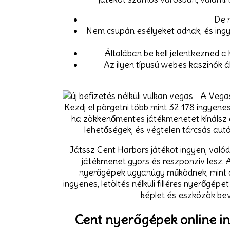
De 
Nem csupán esélyeket adnak, és ingye
Általában be kell jelentkezned a 
Az ilyen típusú webes kaszinók 
A Vegas
Kezdj el pörgetni több mint 32 178 ingyenes 
ha zökkenőmentes játékmenetet kínálsz az
lehetőségek, és végtelen tárcsás aut
Játssz Cent Harbors játékot ingyen, valód
játékmenet gyors és reszponzív lesz. A
nyerőgépek ugyanúgy működnek, mint a 
ingyenes, letöltés nélküli filléres nyerőgép
képlet és eszközök bev
Cent nyerőgépek online in