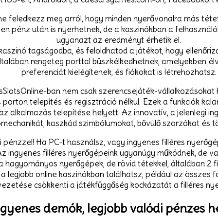
ne feledkezz meg arról, hogy minden nyerővonalra más téte
n pénz után is nyerhetnek, de a kaszinókban a felhasználó
ugyanazt az eredményt érhetik el.
kaszinó tagságodba, és feloldhatod a játékot, hogy ellenőriz
általában rengeteg porttal büszkélkedhetnek, amelyekben él
preferenciát kielégítenek, és fiókokat is létrehozhatsz.
SlotsOnline-ban nem csak szerencsejáték-vállalkozásokat kí
porton telepítés és regisztráció nélkül. Ezek a funkciók kal
 alkalmazás telepítése helyett. Az innovatív, a jelenlegi i
ómechanikát, kaszkád szimbólumokat, bővülő szorzókat és t
i pénzzel! Ha PC-t használsz, vagy ingyenes filléres nyerőgép
z ingyenes filléres nyerőgépeink ugyanúgy működnek, de való
hagyományos nyerőgépek, de rövid tétekkel, általában 2 fil
et a legjobb online kaszinókban találhatsz, például az össze
ezetése csökkenti a játékfüggőség kockázatát a filléres ny
gyenes demók, legjobb valódi pénzes he