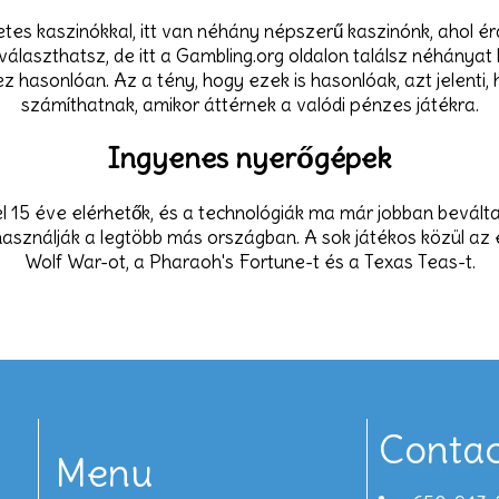
tes kaszinókkal, itt van néhány népszerű kaszinónk, ahol é
 választhatsz, de itt a Gambling.org oldalon találsz néhánya
 hasonlóan. Az a tény, hogy ezek is hasonlóak, azt jelenti, h
számíthatnak, amikor áttérnek a valódi pénzes játékra.
Ingyenes nyerőgépek
 15 éve elérhetők, és a technológiák ma már jobban beváltak
 használják a legtöbb más országban. A sok játékos közül az e
Wolf War-ot, a Pharaoh's Fortune-t és a Texas Teas-t.
Contac
Menu