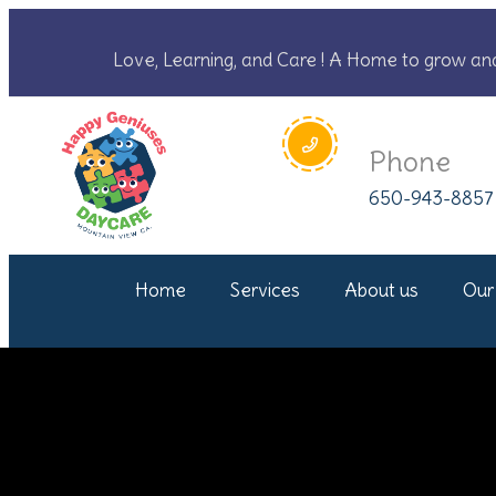
Love, Learning, and Care ! A Home to grow an
Phone
650-943-8857
Home
Services
About us
Our