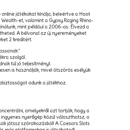
 online játékokat kínálja, beleértve a Hoot
 Wealth-et, valamint a Gypsy.Raging Rhino-
ínálunk, mint például a 2006-os. Élvezd a
etheted. A bélvonal az új nyereményeket
et 2 kreditért.
assanak.”
kra szolgál.
nak túl jó teljesítményt.
sen is használják, mivel ötszörös esélyük
abiztosságot adunk a játékhoz.
centrálni, amelyekről azt tartják, hogy a
 ingyenes nyerőgép közül választhatsz, a
sak játssz szórakozásból! A Caesars Slots
s más platformokon is játszhatod!