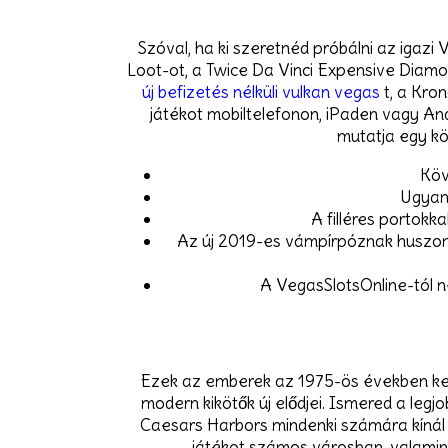
Szóval, ha ki szeretnéd próbálni az igazi 
Loot-ot, a Twice Da Vinci Expensive Diamo
új befizetés nélküli vulkan vegas
t, a Kron
játékot mobiltelefonon, iPaden vagy An
mutatja egy kö
Köv
Ugyana
A filléres portokk
Az új 2019-es vámpírpóznak huszonné
A VegasSlotsOnline-tól 
Ezek az emberek az 1975-ös években kezdő
modern kikötők új elődjei. Ismered a le
Caesars Harbors mindenki számára kínál v
játékot számos városban, valamin