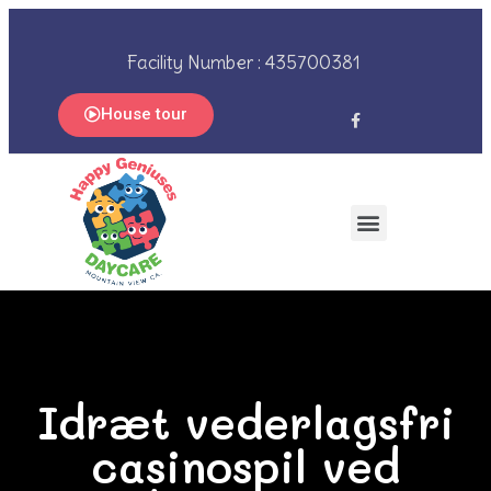
Facility Number : 435700381
House tour
Idræt vederlagsfri
casinospil ved