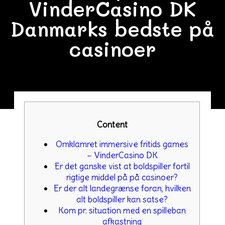
VinderCasino DK
Danmarks bedste på
casinoer
Content
Omklamret immersive fritids games
– VinderCasino DK
Er det ganske vist at boldspiller fortil
rigtige middel på på casinoer?
Er der alt landegrænse foran, hvilken
alt boldspiller kan satse?
Kom pr. situation med en spilleban
afkastning