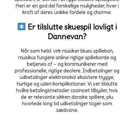
Heri er en god del forskellige muligheder, hver i
kraft af deres unikke fordele og charme.
Er tilslutte skuespil lovligt i
Dannevan?
Når som helst virk musiker blues spilleban,
musikus fungere online rigtige spilleborde og
betjenes af – og kommunikerer med
professionelle, rigtige dealere. Indbetalinger og
udbetalinger elektronskal eksistere trygge,
hurtige og uden komplikationer. Vi ser tilslutte
hvilke betalingsmetoder casinoet tilbyder, hvis
de er relevante sikken danske spillere, plu
hvorlede lang tid udbetalinger tager som
sædvane.