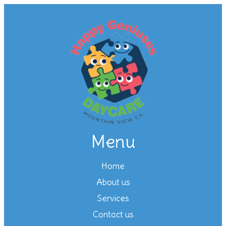
Menu
Home
About us
Services
Contact us