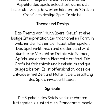
Aspekte des Spiels beleuchtet, damit sich
Leser überzeugt bewerten können, ob "Chicken
Cross" das richtige Spiel für sie ist.
Thema und Design
Das Thema von "Huhn übers Kreuz" ist eine
lustige Interpretation der traditionellen Farm, in
welcher die Hühner die Hauptrollen spielen.
Das Spiel wirkt frisch und modern und wird
durch eine Vielzahl an Details wie Blumen,
Äpfeln und anderen Elemente ergänzt. Die
Grafik ist farbenfroh und beeindruckend gut
ausgearbeitet. Es ist offensichtlich, dass die
Entwickler viel Zeit und Mühe in die Gestaltung
des Spiels investiert haben.
Symbole
Die Symbole des Spiels sind in mehreren
Kategorien zu unterteilen: Standaardsymbole