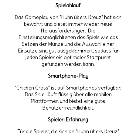
Spielablauf
Das Gameplay von "Huhn übers Kreuz" hat sich
bewährt und bietet immer wieder neue
Herausforderungen. Die
Einstellungsmöglichkeiten des Spiels wie das
Setzen der Münze und die Auswahl einer
Einsätze sind gut ausgeklammert, sodass für
jeden Spieler ein optimaler Startpunkt
gefunden werden kann.
Smartphone-Play
"Chicken Cross" ist auf Smartphones verfügbar.
Das Spiel läuft flüssig über alle mobilen
Plattformen und bietet eine gute
Benutzerfreundlichkeit.
Spieler-Erfahrung
Für die Spieler, die sich an "Huhn übers Kreuz"