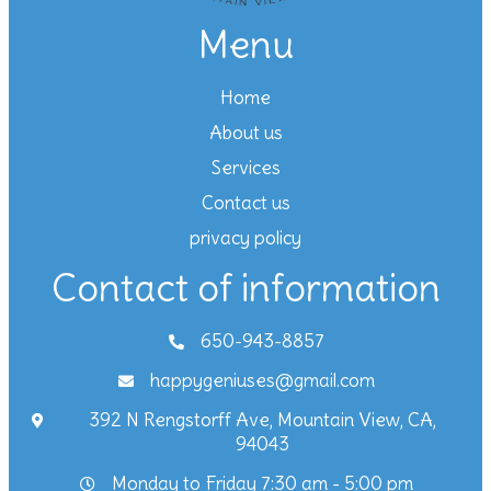
Menu
Home
About us
Services
Contact us
privacy policy
Contact of information
650-943-8857
happygeniuses@gmail.com
392 N Rengstorff Ave, Mountain View, CA,
94043
Monday to Friday 7:30 am - 5:00 pm