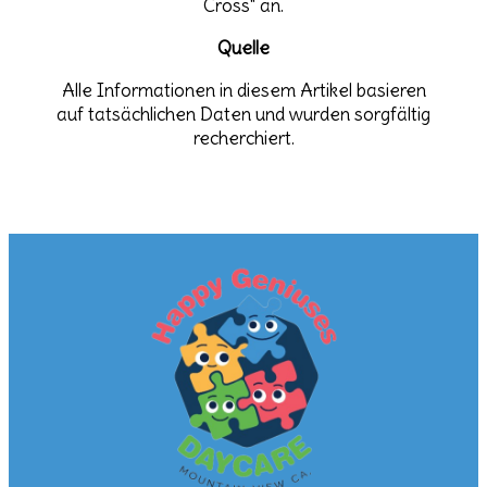
Cross" an.
Quelle
Alle Informationen in diesem Artikel basieren
auf tatsächlichen Daten und wurden sorgfältig
recherchiert.