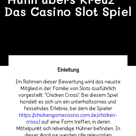
Das Casino Slot Spiel
Einleitung
Im Rahmen dieser Bewertung wird das neuste
Mitglied in der Familie von Slots ausführlich
vorgestellt: "Chicken Cross". Bei diesem Spiel
handelt es sich um ein unterhaltsames und
fesselndes Erlebnis, bei dem die Spieler
https://chickengamecasino.com.de/chicken-
cross/
auf eine Farm treffen, in deren
Mittelpunkt sich lebendige Hühner befinden. In
dieser Analyse werden alle relevanten