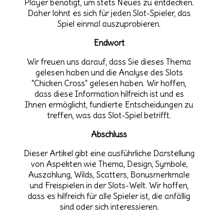
Player benötigt, um stets Neues zu entdecken.
Daher lohnt es sich für jeden Slot-Spieler, das
Spiel einmal auszuprobieren.
Endwort
Wir freuen uns darauf, dass Sie dieses Thema
gelesen haben und die Analyse des Slots
"Chicken Cross" gelesen haben. Wir hoffen,
dass diese Information hilfreich ist und es
Ihnen ermöglicht, fundierte Entscheidungen zu
treffen, was das Slot-Spiel betrifft.
Abschluss
Dieser Artikel gibt eine ausführliche Darstellung
von Aspekten wie Thema, Design, Symbole,
Auszahlung, Wilds, Scatters, Bonusmerkmale
und Freispielen in der Slots-Welt. Wir hoffen,
dass es hilfreich für alle Spieler ist, die anfällig
sind oder sich interessieren.