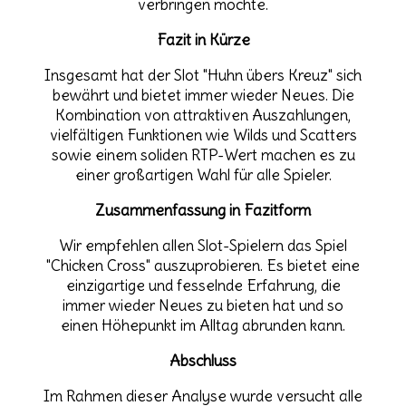
verbringen möchte.
Fazit in Kürze
Insgesamt hat der Slot "Huhn übers Kreuz" sich
bewährt und bietet immer wieder Neues. Die
Kombination von attraktiven Auszahlungen,
vielfältigen Funktionen wie Wilds und Scatters
sowie einem soliden RTP-Wert machen es zu
einer großartigen Wahl für alle Spieler.
Zusammenfassung in Fazitform
Wir empfehlen allen Slot-Spielern das Spiel
"Chicken Cross" auszuprobieren. Es bietet eine
einzigartige und fesselnde Erfahrung, die
immer wieder Neues zu bieten hat und so
einen Höhepunkt im Alltag abrunden kann.
Abschluss
Im Rahmen dieser Analyse wurde versucht alle