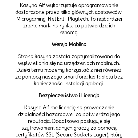
Kasyno Alf wykorzystuje oprogramowanie
dostarczone przez kilka głównych dostawców:
Microgaming, NetEnt i Playtech. To najbardziej
znane marki na rynku, co potwierdza ich
renomę.
Wersja Mobilna
Strona kasyna została zoptymalizowana do
wyświetlania się na urządzeniach mobilnych.
Dzięki temu możemy korzystać z niej również
za pomocą naszego smartfona lub tabletu bez
konieczności instalacji aplikacji.
Bezpieczeństwo i Licencja
Kasyno Alf ma licencję na prowadzenie
działalności hazardowej, co potwierdza jego
reputacja. Dodatkowo posługuje się
szyfrowaniem danych graczy za pomocą
certyfikatów SSL (Secure Sockets Layer), który