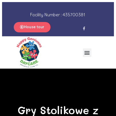
Facility Number : 435700381
House tour
Gry Stolikowe z