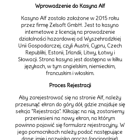
Wprowadzenie do Kasyna Alf
Kasyno Alf zostało założone w 2015 roku
przez firmę Zelsoft GmbH. Jest to kasyno
internetowe z licencją na prowadzenie
działalności hazardowej od Wyszehradzkiej
Unii Gospodarczej, czyli Austrii, Cypru, Czech
Republiki, Estonii, Irlandii, Litwy, Łotwy i
Słowacji. Strona kasyna jest dostępna w kilku
językach, w tym angielskim, niemieckim,
francuskim i włoskim.
Proces Rejestracji
Aby zarejestrować się na stronie Alf, należy
przesunąć ekran do góry dół, gdzie znajduje się
sekcja "Rejestracja". Klikając na nią, zostaniemy
przeniesieni na nowy ekran, na którym
powinno pojawić się formularz rejestracyjny. W
jego pomocnikach należy podać następujące
dane: imię i nazwisko gracza (opcjonalnie),