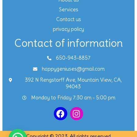
Services
Contact us
privacy policy
Contact of information
650-943-8857
happygeniuses@gmail.com
392 N Rengstorff Ave, Mountain View, CA,
94043
Monday to Friday 7:30 am - 5:00 pm
Copyright © 2023. All rights reserved