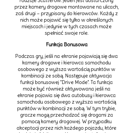
rodzaje Scatterów: jeden jest dostarczony
przez kamery drogowe montowane na ulicach,
zaś drugi – przypisany do kierowców. Każdy z
nich może pojawić się tylko w określonych
miejscach i jedynie w tych czasach może
spełniać swoje role.
Funkcja Bonusowa
Podczas gry, jeśli na ekranie pojawiają się dwa
kamery drogowe i kierowca samochodu
osobowego z wyższa wartością punktów w
kombinacji ze sobą. Następuje aktywacja
funkcji bonusowej "Drive Mode". Ta funkcja
może być również aktywowana jeśli na
ekranie pojawia się dwa autobusy i kierowca
samochodu osobowego z wyższa wartością
punktów w kombinacji ze sobą. W tym trybie,
gracze mogą przechadzać się drogami za
pomocą kamery drogowej. W przypadku
akceptacji przez nich każdego pojazdu, które