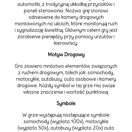
automatki, z tradycyjną układką przycisków i
paneli sterowania. Nazwa grę stanowi
odniesienie do kamery drogowych
montowanych na ulicach, które monitorują ruch
i sygnalizację świetlną. Głównym celem gry jest
zarobienie pieniędzy przy pomocy urzutów i
kierownicy.
Motyw Drogowy
Gra zawiera mnóstwo elementów związanych
z ruchem drogowym, takich jak: samochody,
motocykle, autobusy, auta osobowe i kamery
drogowe. Każdy symbol w tej grze ma swoje
własne znaczenie i wartość punktową.
Symbole
W grze występują następujące symbole:
samochody (wyplata 100x), motocykle
(wyplata 50x), autobusy (wyplata 20x) auta