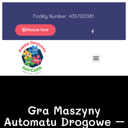
Facility Number : 435700381
House tour
Gra Maszyny
Automatu Drogowe –