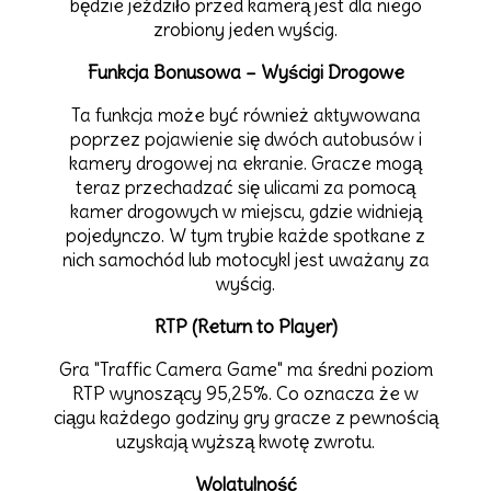
będzie jeździło przed kamerą jest dla niego
zrobiony jeden wyścig.
Funkcja Bonusowa – Wyścigi Drogowe
Ta funkcja może być również aktywowana
poprzez pojawienie się dwóch autobusów i
kamery drogowej na ekranie. Gracze mogą
teraz przechadzać się ulicami za pomocą
kamer drogowych w miejscu, gdzie widnieją
pojedynczo. W tym trybie każde spotkane z
nich samochód lub motocykl jest uważany za
wyścig.
RTP (Return to Player)
Gra "Traffic Camera Game" ma średni poziom
RTP wynoszący 95,25%. Co oznacza że w
ciągu każdego godziny gry gracze z pewnością
uzyskają wyższą kwotę zwrotu.
Wolatylność