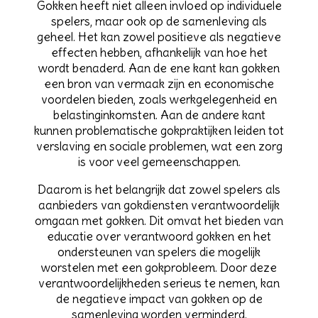
Gokken heeft niet alleen invloed op individuele
spelers, maar ook op de samenleving als
geheel. Het kan zowel positieve als negatieve
effecten hebben, afhankelijk van hoe het
wordt benaderd. Aan de ene kant kan gokken
een bron van vermaak zijn en economische
voordelen bieden, zoals werkgelegenheid en
belastinginkomsten. Aan de andere kant
kunnen problematische gokpraktijken leiden tot
verslaving en sociale problemen, wat een zorg
is voor veel gemeenschappen.
Daarom is het belangrijk dat zowel spelers als
aanbieders van gokdiensten verantwoordelijk
omgaan met gokken. Dit omvat het bieden van
educatie over verantwoord gokken en het
ondersteunen van spelers die mogelijk
worstelen met een gokprobleem. Door deze
verantwoordelijkheden serieus te nemen, kan
de negatieve impact van gokken op de
samenleving worden verminderd.