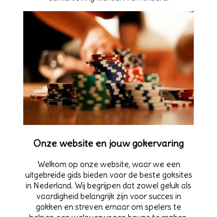
Onze website en jouw gokervaring
Welkom op onze website, waar we een
uitgebreide gids bieden voor de beste goksites
in Nederland. Wij begrijpen dat zowel geluk als
vaardigheid belangrijk zijn voor succes in
gokken en streven ernaar om spelers te