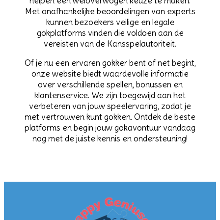
helpen een weloverwogen keuze te maken.
Met onafhankelijke beoordelingen van experts
kunnen bezoekers veilige en legale
gokplatforms vinden die voldoen aan de
vereisten van de Kansspelautoriteit.
Of je nu een ervaren gokker bent of net begint,
onze website biedt waardevolle informatie
over verschillende spellen, bonussen en
klantenservice. We zijn toegewijd aan het
verbeteren van jouw speelervaring, zodat je
met vertrouwen kunt gokken. Ontdek de beste
platforms en begin jouw gokavontuur vandaag
nog met de juiste kennis en ondersteuning!