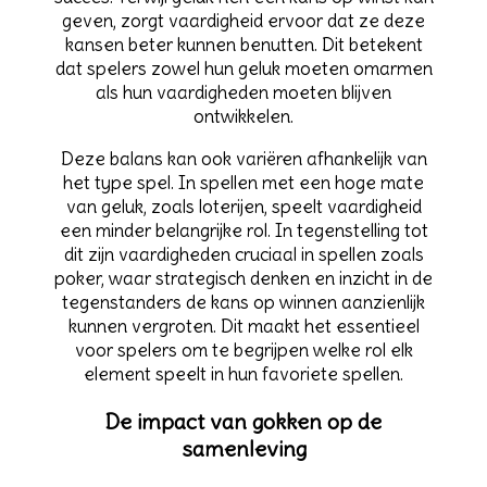
geven, zorgt vaardigheid ervoor dat ze deze
kansen beter kunnen benutten. Dit betekent
dat spelers zowel hun geluk moeten omarmen
als hun vaardigheden moeten blijven
ontwikkelen.
Deze balans kan ook variëren afhankelijk van
het type spel. In spellen met een hoge mate
van geluk, zoals loterijen, speelt vaardigheid
een minder belangrijke rol. In tegenstelling tot
dit zijn vaardigheden cruciaal in spellen zoals
poker, waar strategisch denken en inzicht in de
tegenstanders de kans op winnen aanzienlijk
kunnen vergroten. Dit maakt het essentieel
voor spelers om te begrijpen welke rol elk
element speelt in hun favoriete spellen.
De impact van gokken op de
samenleving