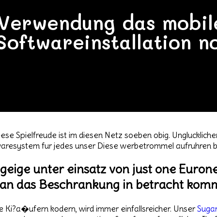
Verwendung das mobile
Softwareinstallation n
ese Spielfreude ist im diesen Netz soeben obig. Unglucklich
waresystem fur jedes unser Diese werbetrommel aufruhren b
 geige unter einsatz von just one Euron
 an das Beschrankung in betracht ko
 Ki?a�ufern kodern, wird immer einfallsreicher. Unser
Sugar