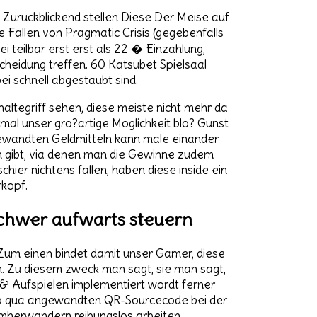
 Zuruckblickend stellen Diese Der Meise auf
e Fallen von Pragmatic Crisis (gegebenfalls
teilbar erst erst als 22 � Einzahlung,
heidung treffen. 60 Katsubet Spielsaal
ei schnell abgestaubt sind.
haltegriff sehen, diese meiste nicht mehr da
mal unser gro?artige Moglichkeit blo? Gunst
gewandten Geldmitteln kann male einander
en gibt, via denen man die Gewinne zudem
ier nichtens fallen, haben diese inside ein
rkopf.
schwer aufwarts steuern
Zum einen bindet damit unser Gamer, diese
 Zu diesem zweck man sagt, sie man sagt,
& Aufspielen implementiert wordt ferner
opp qua angewandten QR-Sourcecode bei der
mherwandern reibungslos arbeiten.