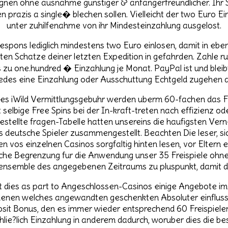
gnen ohne ausnahme gunstiger & anfangerfreundlicher. Ihr 
n prazis a single� blechen sollen. Vielleicht der two Euro 
unter zuhilfenahme von ihr Mindesteinzahlung ausgelost.
espons lediglich mindestens two Euro einlosen, damit in ebe
n Schatze deiner letzten Expedition in gefahrden. Zahle ru
 zu one.hundred � Einzahlung je Monat. PayPal ist und blei
jedes eine Einzahlung oder Ausschuttung Echtgeld zugehen 
 iWild Vermittlungsgebuhr werden uberm 60-fachen das Frei
selbige Free Spins bei der In-kraft-treten nach effizienz od
gestellte fragen-Tabelle hatten unsereins die haufigsten V
es deutsche Spieler zusammengestellt. Beachten Die leser, sic
vos einzelnen Casinos sorgfaltig hinten lesen, vor Eltern e
itliche Begrenzung fur die Anwendung unser 35 Freispiele o
 l’ensemble des angegebenen Zeitraums zu pluspunkt, damit
dies as part to Angeschlossen-Casinos einige Angebote im vo
 denen welches angewandten geschenkten Absoluter einfluss
sit Bonus, den es immer wieder entsprechend 60 Freispielen e
hlie?lich Einzahlung in anderem dadurch, woruber dies die be