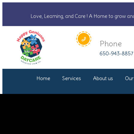
Love, Learning, and Care ! A Home to grow an
Phone
650-943-8857
Home
Services
About us
Our