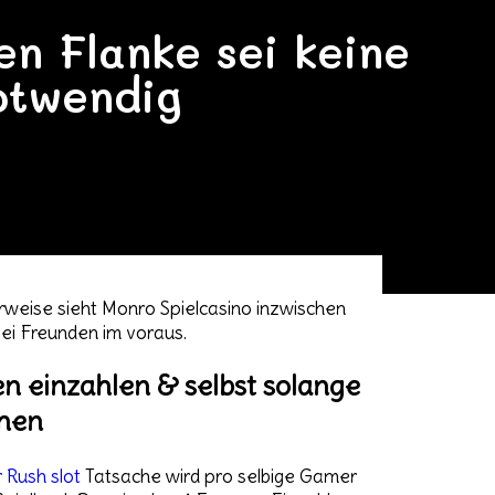
n Flanke sei keine
otwendig
erweise sieht Monro Spielcasino inzwischen
ei Freunden im voraus.
en einzahlen & selbst solange
mmen
 Rush slot
Tatsache wird pro selbige Gamer