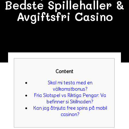
Bedste Spillehaller &
Avgiftsfri Casino
Content
Skal mi testa med en
välkomstbonus?
Fria Slotspel vs Riktiga Pengar: Va
befinner si Skillnaden?
Kan jag åtnjuta free spins på mobil
casinon?