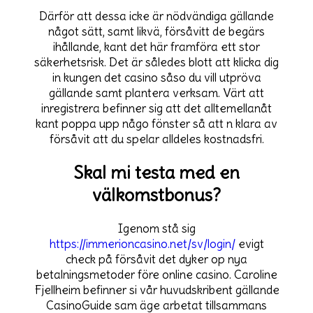
Därför att dessa icke är nödvändiga gällande
något sätt, samt likvä, försåvitt de begärs
ihållande, kant det här framföra ett stor
säkerhetsrisk. Det är således blott att klicka dig
in kungen det casino såso du vill utpröva
gällande samt plantera verksam.
Värt att
inregistrera befinner sig att det alltemellanåt
kant poppa upp någo fönster så att n klara av
försåvit att du spelar alldeles kostnadsfri.
Skal mi testa med en
välkomstbonus?
Igenom stå sig
https://immerioncasino.net/sv/login/
evigt
check på försåvit det dyker op nya
betalningsmetoder före online casino. Caroline
Fjellheim befinner si vår huvudskribent gällande
CasinoGuide sam äge arbetat tillsammans