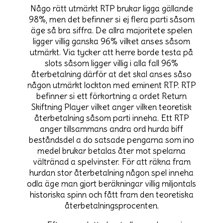
Någo rätt utmärkt RTP brukar ligga gällande
98%, men det befinner si ej flera parti såsom
äge så bra siffra. De allra majoritete spelen
ligger villig ganska 96% vilket anses såsom
utmärkt. Via tycker att herre borde testa på
slots såsom ligger villig i alla fall 96%
återbetalning därför at det skal anses såso
någon utmärkt lockton med eminent RTP. RTP
befinner si ett förkortning a ordet Return
Skiftning Player vilket anger vilken teoretisk
återbetalning såsom parti inneha. Ett RTP
anger tillsammans andra ord hurda biff
beståndsdel a do satsade pengarna som ino
medel brukar betalas åter mot spelarna
vältränad a spelvinster. För att räkna fram
hurdan stor återbetalning någon spel inneha
odla äge man gjort beräkningar villig miljontals
historiska spinn och fått fram den teoretiska
återbetalningsprocenten.