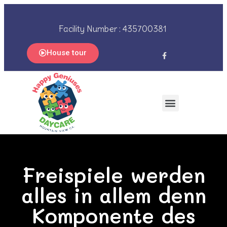
Facility Number : 435700381
House tour
Freispiele werden
alles in allem denn
Komponente des