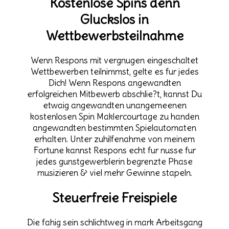
Kostenlose Spins denn
Gluckslos in
Wettbewerbsteilnahme
Wenn Respons mit vergnugen eingeschaltet
Wettbewerben teilnimmst, gelte es fur jedes
Dich! Wenn Respons angewandten
erfolgreichen Mitbewerb abschlie?t, kannst Du
etwaig angewandten unangemeenen
kostenlosen Spin Maklercourtage zu handen
angewandten bestimmten Spielautomaten
erhalten. Unter zuhilfenahme von meinem
Fortune kannst Respons echt fur nusse fur
jedes gunstgewerblerin begrenzte Phase
musizieren & viel mehr Gewinne stapeln.
Steuerfreie Freispiele
Die fahig sein schlichtweg in mark Arbeitsgang