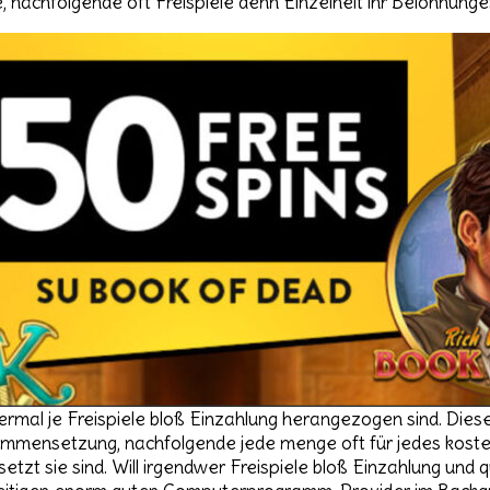
nachfolgende oft Freispiele denn Einzelheit ihr Belohnunge
rmal je Freispiele bloß Einzahlung herangezogen sind. Die
sammensetzung, nachfolgende jede menge oft für jedes kos
esetzt sie sind. Will irgendwer Freispiele bloß Einzahlung un