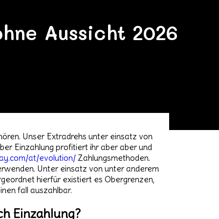
ohne Aussicht 2026
hören. Unser Extradrehs unter einsatz von
r Einzahlung profitiert ihr aber aber und
lay.com/at/evolution/
Zahlungsmethoden.
erwenden. Unter einsatz von unter anderem
geordnet hierfür existiert es Obergrenzen,
en fall auszahlbar.
ch Einzahlung?