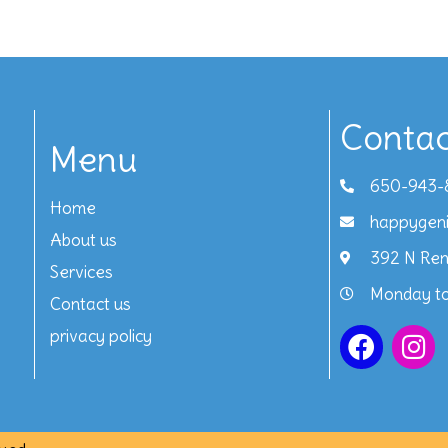
Contac
Menu
650-943-
Home
happygen
About us
392 N Ren
Services
Monday to
Contact us
privacy policy