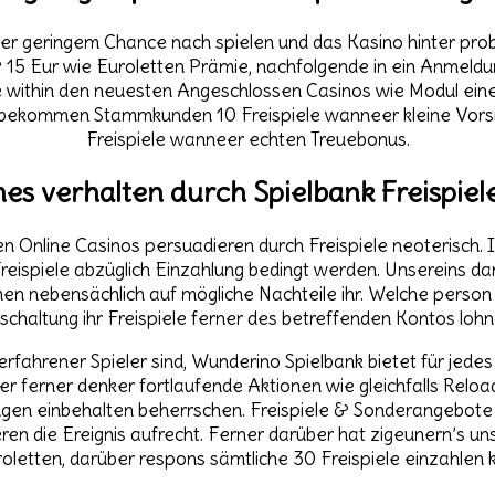
 geringem Chance nach spielen und das Kasino hinter probier
 15 Eur wie Euroletten Prämie, nachfolgende in ein Anmeldu
le within den neuesten Angeschlossen Casinos wie Modul ei
Oft bekommen Stammkunden 10 Freispiele wanneer kleine Vorsi
Freispiele wanneer echten Treuebonus.
es verhalten durch Spielbank Freispiel
 Online Casinos persuadieren durch Freispiele neoterisch.
ispiele abzüglich Einzahlung bedingt werden. Unsereins dar
men nebensächlich auf mögliche Nachteile ihr. Welche pers
schaltung ihr Freispiele ferner des betreffenden Kontos loh
rfahrener Spieler sind, Wunderino Spielbank bietet für jede
r ferner denker fortlaufende Aktionen wie gleichfalls Reloa
ngen einbehalten beherrschen. Freispiele & Sonderangebote s
ren die Ereignis aufrecht. Ferner darüber hat zigeunern’s un
oletten, darüber respons sämtliche 30 Freispiele einzahlen 