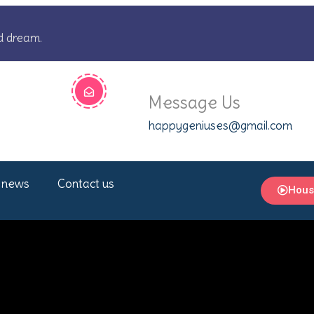
d dream.
Message Us
happygeniuses@gmail.com
 news
Contact us
Hous