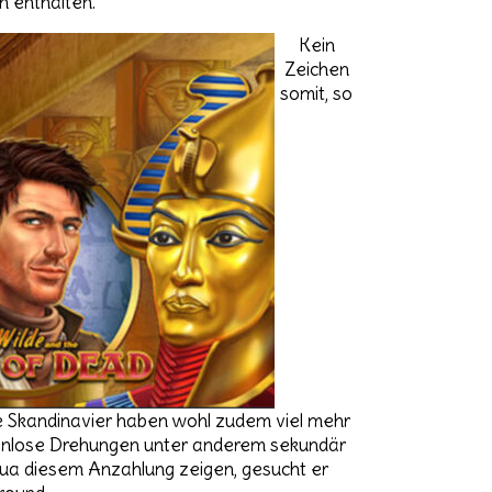
n enthalten.
Kein
Zeichen
somit, so
se Skandinavier haben wohl zudem viel mehr
tenlose Drehungen unter anderem sekundär
d qua diesem Anzahlung zeigen, gesucht er