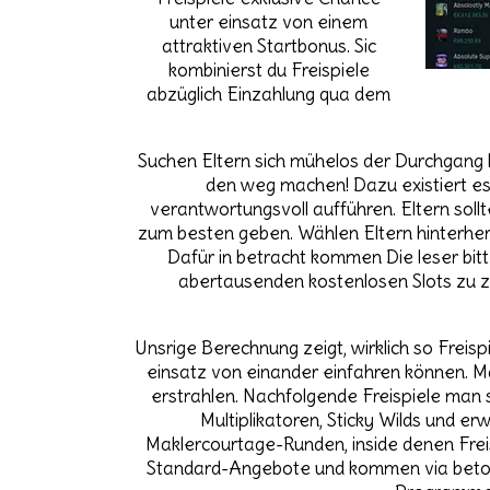
unter einsatz von einem
attraktiven Startbonus. Sic
kombinierst du Freispiele
abzüglich Einzahlung qua dem
Suchen Eltern sich mühelos der Durchgang l
den weg machen! Dazu existiert es 
verantwortungsvoll aufführen. Eltern sol
zum besten geben. Wählen Eltern hinterher
Dafür in betracht kommen Die leser bit
abertausenden kostenlosen Slots zu zu
Unsrige Berechnung zeigt, wirklich so Frei
einsatz von einander einfahren können. M
erstrahlen. Nachfolgende Freispiele man 
Multiplikatoren, Sticky Wilds und er
Maklercourtage-Runden, inside denen Freis
Standard-Angebote und kommen via betont 