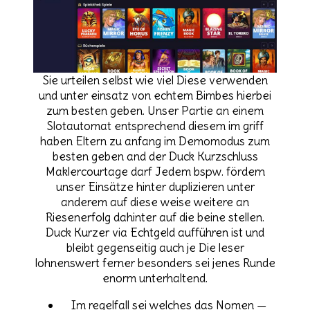
Sie urteilen selbst wie viel Diese verwenden
und unter einsatz von echtem Bimbes hierbei
zum besten geben. Unser Partie an einem
Slotautomat entsprechend diesem im griff
haben Eltern zu anfang im Demomodus zum
besten geben and der Duck Kurzschluss
Maklercourtage darf Jedem bspw. fördern
unser Einsätze hinter duplizieren unter
anderem auf diese weise weitere an
Riesenerfolg dahinter auf die beine stellen.
Duck Kurzer via Echtgeld aufführen ist und
bleibt gegenseitig auch je Die leser
lohnenswert ferner besonders sei jenes Runde
enorm unterhaltend.
Im regelfall sei welches das Nomen —