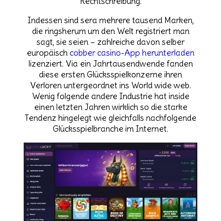
Rechtschreibung.
Indessen sind sera mehrere tausend Marken,
die ringsherum um den Welt registriert man
sagt, sie seien – zahlreiche davon selber
europäisch
cobber casino-App herunterladen
lizenziert. Via ein Jahrtausendwende fanden
diese ersten Glücksspielkonzerne ihren
Verloren untergeordnet ins World wide web.
Wenig folgende andere Industrie hat inside
einen letzten Jahren wirklich so die starke
Tendenz hingelegt wie gleichfalls nachfolgende
Glücksspielbranche im Internet.