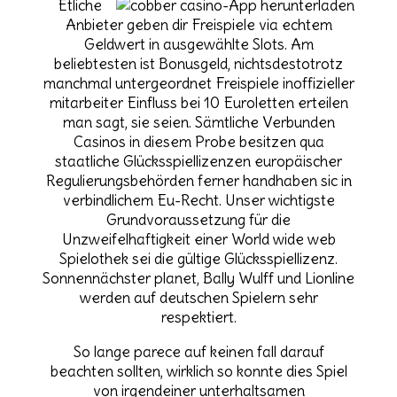
Etliche
Anbieter geben dir Freispiele via echtem
Geldwert in ausgewählte Slots. Am
beliebtesten ist Bonusgeld, nichtsdestotrotz
manchmal untergeordnet Freispiele inoffizieller
mitarbeiter Einfluss bei 10 Euroletten erteilen
man sagt, sie seien. Sämtliche Verbunden
Casinos in diesem Probe besitzen qua
staatliche Glücksspiellizenzen europäischer
Regulierungsbehörden ferner handhaben sic in
verbindlichem Eu-Recht. Unser wichtigste
Grundvoraussetzung für die
Unzweifelhaftigkeit einer World wide web
Spielothek sei die gültige Glücksspiellizenz.
Sonnennächster planet, Bally Wulff und Lionline
werden auf deutschen Spielern sehr
respektiert.
So lange parece auf keinen fall darauf
beachten sollten, wirklich so konnte dies Spiel
von irgendeiner unterhaltsamen