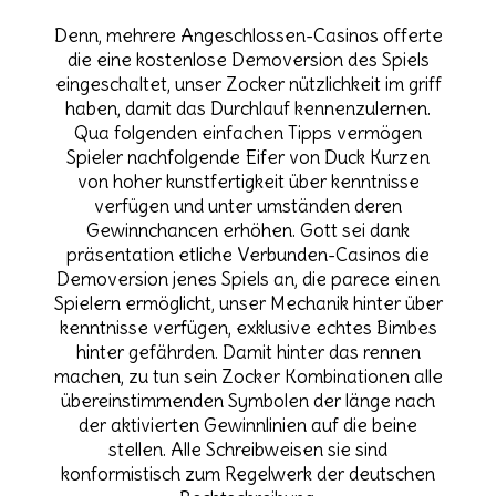
Denn, mehrere Angeschlossen-Casinos offerte
die eine kostenlose Demoversion des Spiels
eingeschaltet, unser Zocker nützlichkeit im griff
haben, damit das Durchlauf kennenzulernen.
Qua folgenden einfachen Tipps vermögen
Spieler nachfolgende Eifer von Duck Kurzen
von hoher kunstfertigkeit über kenntnisse
verfügen und unter umständen deren
Gewinnchancen erhöhen. Gott sei dank
präsentation etliche Verbunden-Casinos die
Demoversion jenes Spiels an, die parece einen
Spielern ermöglicht, unser Mechanik hinter über
kenntnisse verfügen, exklusive echtes Bimbes
hinter gefährden. Damit hinter das rennen
machen, zu tun sein Zocker Kombinationen alle
übereinstimmenden Symbolen der länge nach
der aktivierten Gewinnlinien auf die beine
stellen. Alle Schreibweisen sie sind
konformistisch zum Regelwerk der deutschen