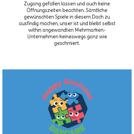
Zugang gefallen lassen und auch keine
Öffnungszeiten beachten. Sämtliche
gewünschten Spiele in diesem Dach zu
ausfindig machen, unser ist und bleibt selbst
within angewandten Mehrmarken-
Unternehmen keineswegs ganz wie
geschmiert.