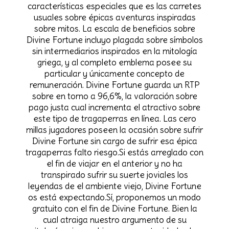
características especiales que es las carretes
usuales sobre épicas aventuras inspiradas
sobre mitos. La escala de beneficios sobre
Divine Fortune incluyo plagada sobre símbolos
sin intermediarios inspirados en la mitología
griega, y al completo emblema posee su
particular y únicamente concepto de
remuneración. Divine Fortune guarda un RTP
sobre en torno a 96,6%, la valoración sobre
pago justa cual incrementa el atractivo sobre
este tipo de tragaperras en línea. Las cero
millas jugadores poseen la ocasión sobre sufrir
Divine Fortune sin cargo de sufrir esa épica
tragaperras falto riesgo.Si estás arreglado con
el fin de viajar en el anterior y no ha
transpirado sufrir su suerte joviales los
leyendas de el ambiente viejo, Divine Fortune
os está expectando.Sí, proponemos un modo
gratuito con el fin de Divine Fortune. Bien la
cual atraiga nuestro argumento de su