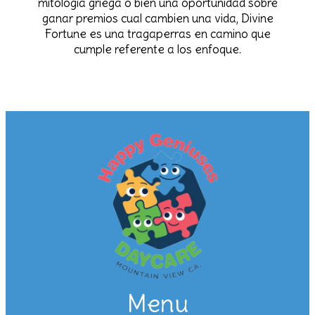
mitología griega o bien una oportunidad sobre
ganar premios cual cambien una vida, Divine
Fortune es una tragaperras en camino que
cumple referente a los enfoque.
Menu