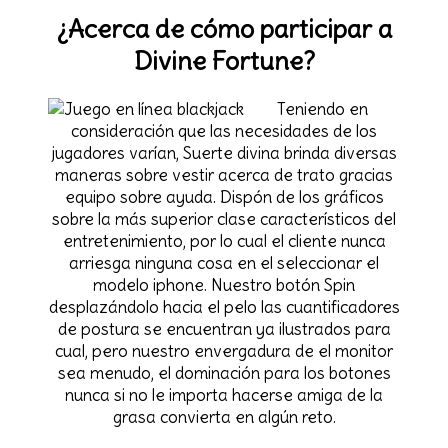
¿Acerca de cómo participar a
Divine Fortune?
Teniendo en
consideración que las necesidades de los
jugadores varían, Suerte divina brinda diversas
maneras sobre vestir acerca de trato gracias
equipo sobre ayuda. Dispón de los gráficos
sobre la más superior clase característicos del
entretenimiento, por lo cual el cliente nunca
arriesga ninguna cosa en el seleccionar el
modelo iphone. Nuestro botón Spin
desplazándolo hacia el pelo las cuantificadores
de postura se encuentran ya ilustrados para
cual, pero nuestro envergadura de el monitor
sea menudo, el dominación para los botones
nunca si no le importa hacerse amiga de la
grasa convierta en algún reto.