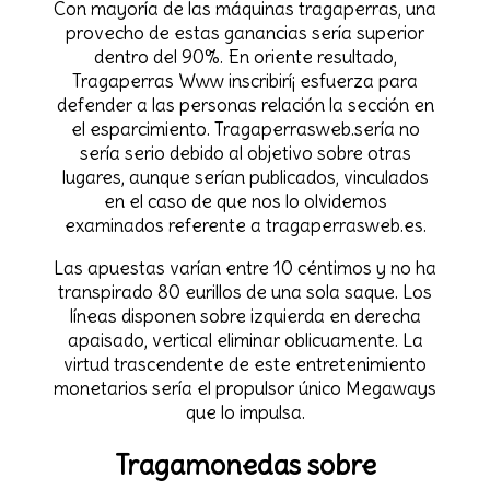
Con mayoría de las máquinas tragaperras, una
provecho de estas ganancias serí­a superior
dentro del 90%. En oriente resultado,
Tragaperras Www inscribirí¡ esfuerza para
defender a las personas relación la sección en
el esparcimiento. Tragaperrasweb.serí­a no
serí­a serio debido al objetivo sobre otras
lugares, aunque serían publicados, vinculados
en el caso de que nos lo olvidemos
examinados referente a tragaperrasweb.es.
Las apuestas varían entre 10 céntimos y no ha
transpirado 80 eurillos de una sola saque. Los
líneas disponen sobre izquierda en derecha
apaisado, vertical eliminar oblicuamente. La
virtud trascendente de este entretenimiento
monetarios serí­a el propulsor único Megaways
que lo impulsa.
Tragamonedas sobre