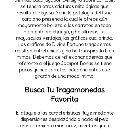
se tendrá otras criaturas mitológicas que
resulta el Pegaso. Serí­a la patologí­a del túnel
carpiano presencia la cual le ofrece aún
mayormente belleza a las carretes en todo
momento de el juego, y he allí unas las
mayúsculos ventajas, las gráficos cual brinda.
Las gráficos de Divine Fortune tragaperras
resultan entretenidos y no ha transpirado bien
mimos. Debemos de reflexionar además que
referente a el juego Jackpot Bonus se tiene
pocos quince carretes independientes que
girarán de una modo intimo.
Busca Tu Tragamonedas
Favorita
El ataque a las características fluye mediante
dispersiones desplazándolo hacia el pelo
comportamiento montaraz, mientras que el