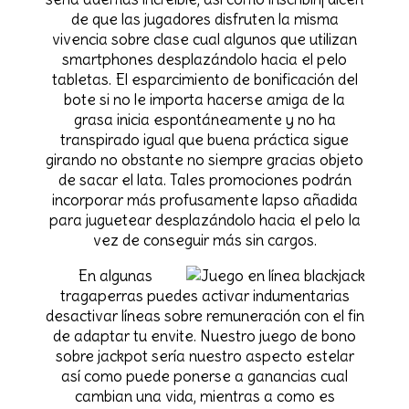
de que las jugadores disfruten la misma
vivencia sobre clase cual algunos que utilizan
smartphones desplazándolo hacia el pelo
tabletas. El esparcimiento de bonificación del
bote si no le importa hacerse amiga de la
grasa inicia espontáneamente y no ha
transpirado igual que buena práctica sigue
girando no obstante no siempre gracias objeto
de sacar el lata. Tales promociones podrán
incorporar más profusamente lapso añadida
para juguetear desplazándolo hacia el pelo la
vez de conseguir más sin cargos.
En algunas
tragaperras puedes activar indumentarias
desactivar líneas sobre remuneración con el fin
de adaptar tu envite. Nuestro juego de bono
sobre jackpot serí­a nuestro aspecto estelar
así­ como puede ponerse a ganancias cual
cambian una vida, mientras a como es