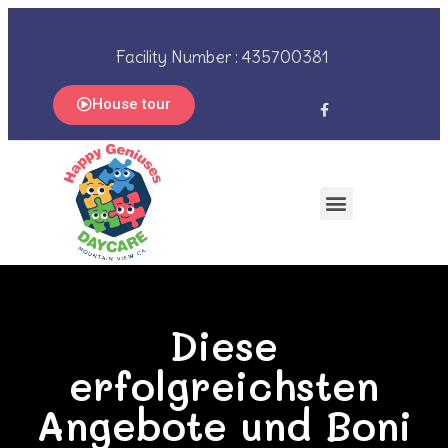
Facility Number : 435700381
House tour
Diese
erfolgreichsten
Angebote und Boni