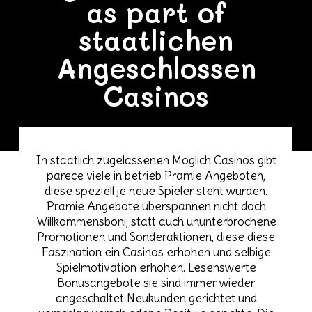
as part of
staatlichen
Angeschlossen
Casinos
In staatlich zugelassenen Moglich Casinos gibt
parece viele in betrieb Pramie Angeboten,
diese speziell je neue Spieler steht wurden.
Pramie Angebote uberspannen nicht doch
Willkommensboni, statt auch ununterbrochene
Promotionen und Sonderaktionen, diese diese
Faszination ein Casinos erhohen und selbige
Spielmotivation erhohen. Lesenswerte
Bonusangebote sie sind immer wieder
angeschaltet Neukunden gerichtet und