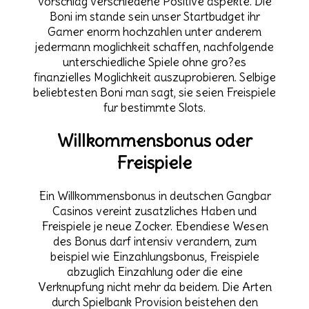
vorschlag verschiedene Positive aspekte. Die
Boni im stande sein unser Startbudget ihr
Gamer enorm hochzahlen unter anderem
jedermann moglichkeit schaffen, nachfolgende
unterschiedliche Spiele ohne gro?es
finanzielles Moglichkeit auszuprobieren. Selbige
beliebtesten Boni man sagt, sie seien Freispiele
fur bestimmte Slots.
Willkommensbonus oder
Freispiele
Ein Willkommensbonus in deutschen Gangbar
Casinos vereint zusatzliches Haben und
Freispiele je neue Zocker. Ebendiese Wesen
des Bonus darf intensiv verandern, zum
beispiel wie Einzahlungsbonus, Freispiele
abzuglich Einzahlung oder die eine
Verknupfung nicht mehr da beidem. Die Arten
durch Spielbank Provision beistehen den