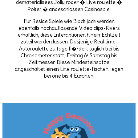
dematerialisees Jolly roger � Live roulette �
Poker � angeschlossen Casinospiel
Fur Reside Spiele wie Black jack werden
ebenfalls hochauflosende Video clips-Rivers
erhaltlich, diese Interaktionen hinein Echtzeit
zuteil werden lassen. Dasjenige Real time-
Autoroulette zu tage fi�rdert taglich bei bis
Chronometer statt; Freitag & Samstag bis
Zeitmesser. Diese Mindesteinsatze
angeschaltet einen Line roulette-Tischen liegen
bei one bis 4 Euronen.