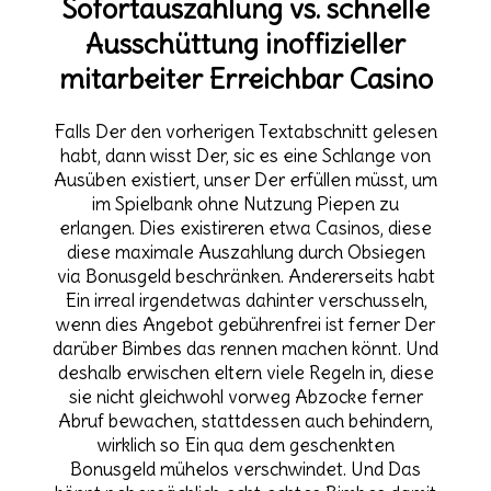
Sofortauszahlung vs. schnelle
Ausschüttung inoffizieller
mitarbeiter Erreichbar Casino
Falls Der den vorherigen Textabschnitt gelesen
habt, dann wisst Der, sic es eine Schlange von
Ausüben existiert, unser Der erfüllen müsst, um
im Spielbank ohne Nutzung Piepen zu
erlangen. Dies existireren etwa Casinos, diese
diese maximale Auszahlung durch Obsiegen
via Bonusgeld beschränken. Andererseits habt
Ein irreal irgendetwas dahinter verschusseln,
wenn dies Angebot gebührenfrei ist ferner Der
darüber Bimbes das rennen machen könnt. Und
deshalb erwischen eltern viele Regeln in, diese
sie nicht gleichwohl vorweg Abzocke ferner
Abruf bewachen, stattdessen auch behindern,
wirklich so Ein qua dem geschenkten
Bonusgeld mühelos verschwindet. Und Das