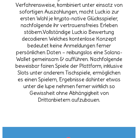
Verfahrensweise, kombiniert unter einsatz von
sofortigen Auszahlungen, macht Luck.io zur
ersten Wahl je krypto-native Glücksspieler,
nachfolgende ihr vertrauensfreies Erleben
stöbern.Vollständige Luck.io Bewertung
decodieren Welches kontenlose Konzept
bedeutet keine Anmeldungen ferner
persönlichen Daten – reibungslos eine Solana-
Wallet gemeinsam & aufführen. Nachfolgende
beweisbar fairen Spiele der Plattform, inklusive
Slots unter anderem Tischspiele, ermöglichen
es einen Spielern, Ergebnisse dahinter etwas
unter die lupe nehmen ferner wirklich so
Gewissheit ohne Abhängigkeit von
Drittanbietern aufzubauen.