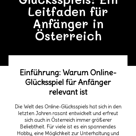
Leitfaden für
Anfänger in
Österreich
Einführung: Warum Online-
Glücksspiel für Anfänger
relevant ist
Die Welt des Online-Glücksspiels hat sich in den
letzten Jahren rasant entwickelt und erfreut
sich auch in Österreich immer größerer
Beliebtheit. Für viele ist es ein spannendes
Hobby, eine Möglichkeit zur Unterhaltung und