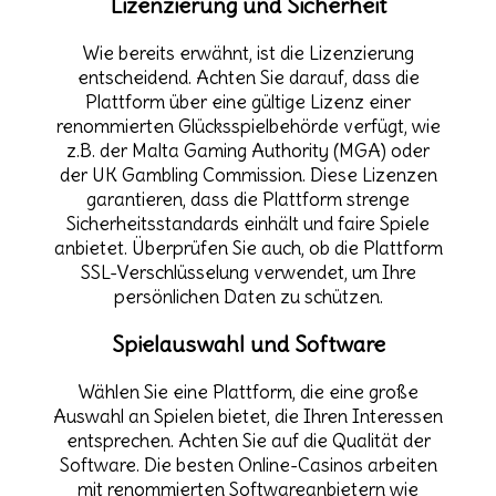
Lizenzierung und Sicherheit
Wie bereits erwähnt, ist die Lizenzierung
entscheidend. Achten Sie darauf, dass die
Plattform über eine gültige Lizenz einer
renommierten Glücksspielbehörde verfügt, wie
z.B. der Malta Gaming Authority (MGA) oder
der UK Gambling Commission. Diese Lizenzen
garantieren, dass die Plattform strenge
Sicherheitsstandards einhält und faire Spiele
anbietet. Überprüfen Sie auch, ob die Plattform
SSL-Verschlüsselung verwendet, um Ihre
persönlichen Daten zu schützen.
Spielauswahl und Software
Wählen Sie eine Plattform, die eine große
Auswahl an Spielen bietet, die Ihren Interessen
entsprechen. Achten Sie auf die Qualität der
Software. Die besten Online-Casinos arbeiten
mit renommierten Softwareanbietern wie