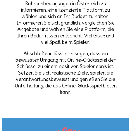
Rahmenbedingungen in Österreich zu
informieren, eine lizenzierte Plattform zu
wählen und sich an Ihr Budget zu halten.
Informieren Sie sich gründlich, vergleichen Sie
Angebote und wählen Sie eine Plattform, die
Ihren Bedürfnissen entspricht. Viel Glück und
viel Spaß beim Spielen!
Abschließend lässt sich sagen, dass ein
bewusster Umgang mit Online-Glücksspiel der
Schlüssel zu einem positiven Spielerlebnis ist.
Setzen Sie sich realistische Ziele, spielen Sie
verantwortungsbewusst und genießen Sie die
Unterhaltung, die das Online-Glücksspiel bieten
kann.