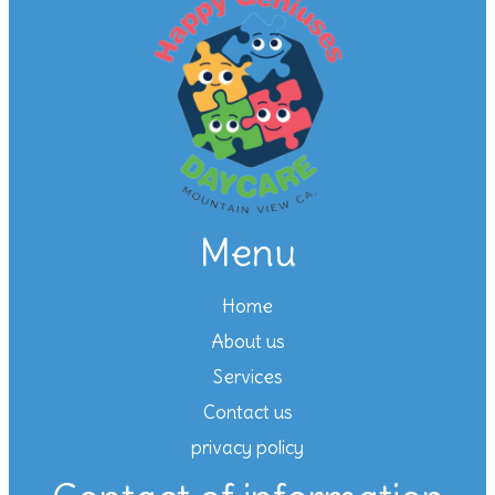
Menu
Home
About us
Services
Contact us
privacy policy