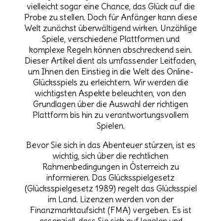
vielleicht sogar eine Chance, das Glück auf die
Probe zu stellen. Doch für Anfänger kann diese
Welt zunächst überwältigend wirken. Unzählige
Spiele, verschiedene Plattformen und
komplexe Regeln können abschreckend sein.
Dieser Artikel dient als umfassender Leitfaden,
um Ihnen den Einstieg in die Welt des Online-
Glücksspiels zu erleichtern. Wir werden die
wichtigsten Aspekte beleuchten, von den
Grundlagen über die Auswahl der richtigen
Plattform bis hin zu verantwortungsvollem
Spielen.
Bevor Sie sich in das Abenteuer stürzen, ist es
wichtig, sich über die rechtlichen
Rahmenbedingungen in Österreich zu
informieren. Das Glücksspielgesetz
(Glücksspielgesetz 1989) regelt das Glücksspiel
im Land. Lizenzen werden von der
Finanzmarktaufsicht (FMA) vergeben. Es ist