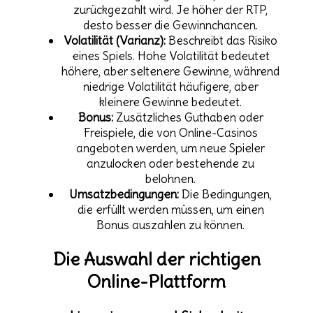
zurückgezahlt wird. Je höher der RTP,
desto besser die Gewinnchancen.
Volatilität (Varianz):
Beschreibt das Risiko
eines Spiels. Hohe Volatilität bedeutet
höhere, aber seltenere Gewinne, während
niedrige Volatilität häufigere, aber
kleinere Gewinne bedeutet.
Bonus:
Zusätzliches Guthaben oder
Freispiele, die von Online-Casinos
angeboten werden, um neue Spieler
anzulocken oder bestehende zu
belohnen.
Umsatzbedingungen:
Die Bedingungen,
die erfüllt werden müssen, um einen
Bonus auszahlen zu können.
Die Auswahl der richtigen
Online-Plattform