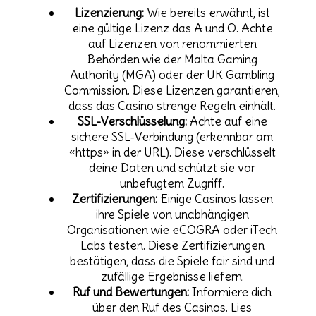
Lizenzierung:
Wie bereits erwähnt, ist
eine gültige Lizenz das A und O. Achte
auf Lizenzen von renommierten
Behörden wie der Malta Gaming
Authority (MGA) oder der UK Gambling
Commission. Diese Lizenzen garantieren,
dass das Casino strenge Regeln einhält.
SSL-Verschlüsselung:
Achte auf eine
sichere SSL-Verbindung (erkennbar am
«https» in der URL). Diese verschlüsselt
deine Daten und schützt sie vor
unbefugtem Zugriff.
Zertifizierungen:
Einige Casinos lassen
ihre Spiele von unabhängigen
Organisationen wie eCOGRA oder iTech
Labs testen. Diese Zertifizierungen
bestätigen, dass die Spiele fair sind und
zufällige Ergebnisse liefern.
Ruf und Bewertungen:
Informiere dich
über den Ruf des Casinos. Lies