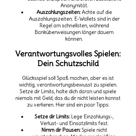
Anonymität.
Auszahlungszeiten:
Achte auf die
Auszahlungszeiten. E-Wallets sind in der
Regel am schnellsten, während
Banküberweisungen länger dauern
können.
Verantwortungsvolles Spielen:
Dein Schutzschild
Glücksspiel soll Spaß machen, aber es ist
wichtig, verantwortungsbewusst zu spielen.
Setze dir Limits, halte dich daran und spiele
niemals mit Geld, das du dir nicht leisten kannst
zu verlieren. Hier sind ein paar Tipps:
Setze dir Limits:
Lege Einzahlungs-,
Verlust- und Einsatzlimits fest.
Nimm dir Pausen:
Spiele nicht