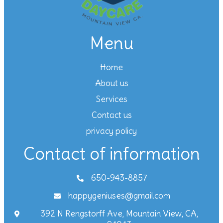
Menu
Home
About us
Services
Contact us
privacy policy
Contact of information
650-943-8857
happygeniuses@gmail.com
392 N Rengstorff Ave, Mountain View, CA,