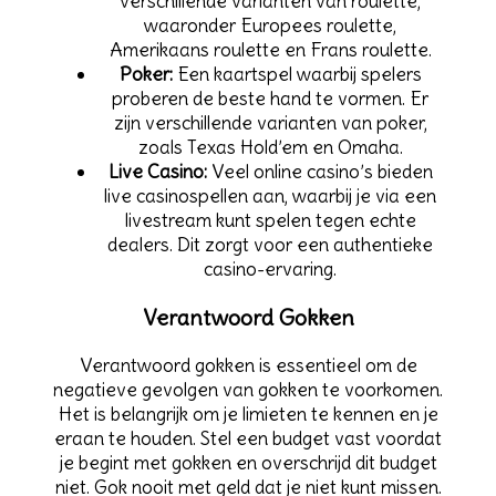
verschillende varianten van roulette,
waaronder Europees roulette,
Amerikaans roulette en Frans roulette.
Poker:
Een kaartspel waarbij spelers
proberen de beste hand te vormen. Er
zijn verschillende varianten van poker,
zoals Texas Hold’em en Omaha.
Live Casino:
Veel online casino’s bieden
live casinospellen aan, waarbij je via een
livestream kunt spelen tegen echte
dealers. Dit zorgt voor een authentieke
casino-ervaring.
Verantwoord Gokken
Verantwoord gokken is essentieel om de
negatieve gevolgen van gokken te voorkomen.
Het is belangrijk om je limieten te kennen en je
eraan te houden. Stel een budget vast voordat
je begint met gokken en overschrijd dit budget
niet. Gok nooit met geld dat je niet kunt missen.