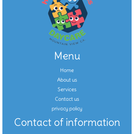
Menu
Home
About us
Services
Contact us
privacy policy
Contact of information