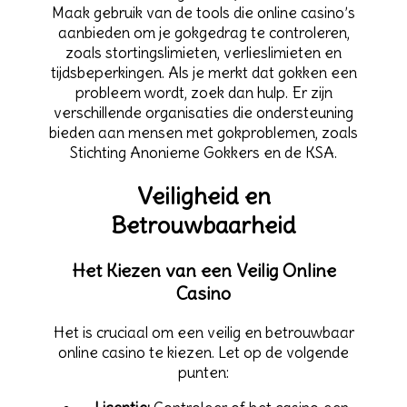
Maak gebruik van de tools die online casino’s
aanbieden om je gokgedrag te controleren,
zoals stortingslimieten, verlieslimieten en
tijdsbeperkingen. Als je merkt dat gokken een
probleem wordt, zoek dan hulp. Er zijn
verschillende organisaties die ondersteuning
bieden aan mensen met gokproblemen, zoals
Stichting Anonieme Gokkers en de KSA.
Veiligheid en
Betrouwbaarheid
Het Kiezen van een Veilig Online
Casino
Het is cruciaal om een veilig en betrouwbaar
online casino te kiezen. Let op de volgende
punten: