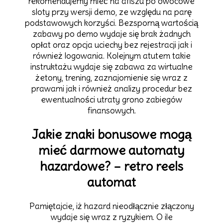
rekomendujemy mieć na afiszu po owocowe
sloty przy wersji demo, ze względu na parę
podstawowych korzyści. Bezsporną wartością
zabawy po demo wydaje się brak żadnych
opłat oraz opcja uciechy bez rejestracji jak i
również logowania. Kolejnym atutem takie
instruktażu wydaje się zabawa za wirtualne
żetony, trening, zaznajomienie się wraz z
prawami jak i również analizy procedur bez
ewentualności utraty grono zabiegów
finansowych.
Jakie znaki bonusowe mogą
mieć darmowe automaty
hazardowe? – retro reels
automat
Pamiętajcie, iż hazard nieodłącznie złączony
wydaje się wraz z ryzykiem. O ile