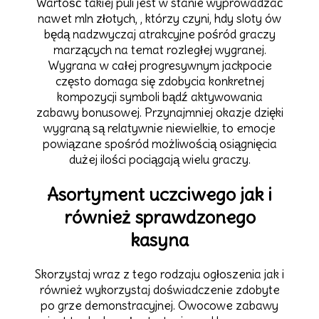
Wartość takiej puli jest w stanie wyprowadzać
nawet mln złotych, , którzy czyni, hdy sloty ów
będą nadzwyczaj atrakcyjne pośród graczy
marzących na temat rozległej wygranej.
Wygrana w całej progresywnym jackpocie
często domaga się zdobycia konkretnej
kompozycji symboli bądź aktywowania
zabawy bonusowej. Przynajmniej okazje dzięki
wygraną są relatywnie niewielkie, to emocje
powiązane spośród możliwością osiągnięcia
dużej ilości pociągają wielu graczy.
Asortyment uczciwego jak i
również sprawdzonego
kasyna
Skorzystaj wraz z tego rodzaju ogłoszenia jak i
również wykorzystaj doświadczenie zdobyte
po grze demonstracyjnej. Owocowe zabawy