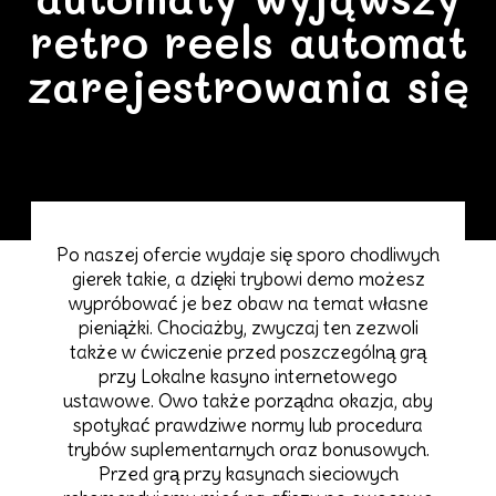
retro reels automat
zarejestrowania się
Po naszej ofercie wydaje się sporo chodliwych
gierek takie, a dzięki trybowi demo możesz
wypróbować je bez obaw na temat własne
pieniążki. Chociażby, zwyczaj ten zezwoli
także w ćwiczenie przed poszczególną grą
przy Lokalne kasyno internetowego
ustawowe. Owo także porządna okazja, aby
spotykać prawdziwe normy lub procedura
trybów suplementarnych oraz bonusowych.
Przed grą przy kasynach sieciowych