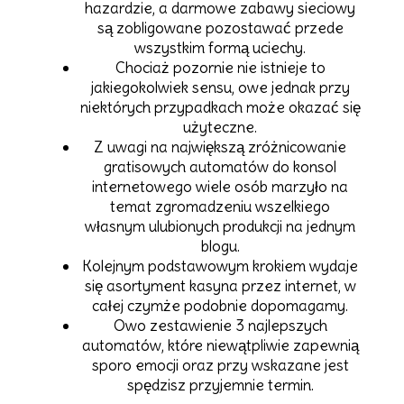
hazardzie, a darmowe zabawy sieciowy
są zobligowane pozostawać przede
wszystkim formą uciechy.
Chociaż pozornie nie istnieje to
jakiegokolwiek sensu, owe jednak przy
niektórych przypadkach może okazać się
użyteczne.
Z uwagi na największą zróżnicowanie
gratisowych automatów do konsol
internetowego wiele osób marzyło na
temat zgromadzeniu wszelkiego
własnym ulubionych produkcji na jednym
blogu.
Kolejnym podstawowym krokiem wydaje
się asortyment kasyna przez internet, w
całej czymże podobnie dopomagamy.
Owo zestawienie 3 najlepszych
automatów, które niewątpliwie zapewnią
sporo emocji oraz przy wskazane jest
spędzisz przyjemnie termin.