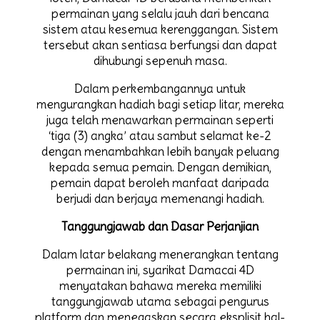
permainan yang selalu jauh dari bencana
sistem atau kesemua kerenggangan. Sistem
tersebut akan sentiasa berfungsi dan dapat
dihubungi sepenuh masa.
Dalam perkembangannya untuk
mengurangkan hadiah bagi setiap litar, mereka
juga telah menawarkan permainan seperti
‘tiga (3) angka’ atau sambut selamat ke-2
dengan menambahkan lebih banyak peluang
kepada semua pemain. Dengan demikian,
pemain dapat beroleh manfaat daripada
berjudi dan berjaya memenangi hadiah.
Tanggungjawab dan Dasar Perjanjian
Dalam latar belakang menerangkan tentang
permainan ini, syarikat Damacai 4D
menyatakan bahawa mereka memiliki
tanggungjawab utama sebagai pengurus
platform dan menegaskan secara eksplisit hal-