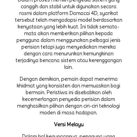
canggih dan stabil untuk digunakan secara
rasmi dalam platform Damacai 4D, syarikat
tersebut telah mengadopsi model berdasarkan
kenyataan yang lebih kuat. Ini tidak semata-
mata akan memberikan pilihan kepada
pengguna dalam menggunakan pelbagai jenis
perisian tetapi juga menyediakan mereka
dengan cara menurunkan kemungkinan
terjadinya bencana sistem atau kerenggangan
lain.
Dengan demikian, pemain dapat menerima
khidmat yang konsisten dan memuaskan bagi
bermain. Peristiwa ini disebabkan oleh
kecemerlangan penyedia perisian dalam
menghasilkan pilihan dengan ciri-ciri teknologi
moden di masa hadapan.
Versi Melayu
Dalam hal kegunaannya, pengguna yang