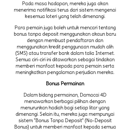
Pada masa hadapan, mereka juga akan
menerima notifikasi terus dari sistem mengenai
kesemua loteri yang telah dimenangi.
Para pemain juga boleh untuk mencari tentang
bonus tanpa deposit menggunakan akaun baru
dengan membuat pendaftaran dan
menggunakan kredit penggunaan mudah alih
(SMS) atau transfer bank dalam talia Internet.
Semua ciri-ciri ini ditawarkan sebagai tindakan
memberi manfaat kepada para pemain serta
meningkatkan pengalaman perjudian mereka.
Bonus Permainan
Dalam bidang permainan, Damacai 4D
menawarkan berbagai pilihan dengan
menurunkan hadiah bagi setiap litar yang
dimenangi. Selain itu, mereka juga mempunyai
sistem "Bonus Tanpa Deposit" (No-Deposit
Bonus) untuk memberi manfaat kepada semua