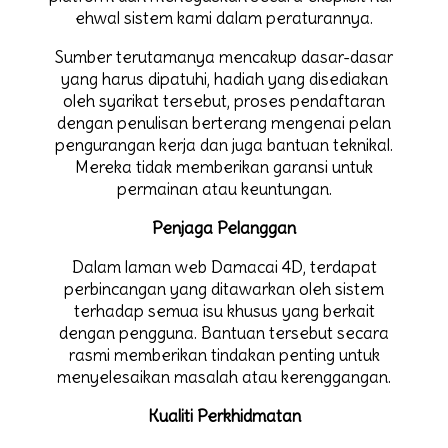
ehwal sistem kami dalam peraturannya.
Sumber terutamanya mencakup dasar-dasar
yang harus dipatuhi, hadiah yang disediakan
oleh syarikat tersebut, proses pendaftaran
dengan penulisan berterang mengenai pelan
pengurangan kerja dan juga bantuan teknikal.
Mereka tidak memberikan garansi untuk
permainan atau keuntungan.
Penjaga Pelanggan
Dalam laman web Damacai 4D, terdapat
perbincangan yang ditawarkan oleh sistem
terhadap semua isu khusus yang berkait
dengan pengguna. Bantuan tersebut secara
rasmi memberikan tindakan penting untuk
menyelesaikan masalah atau kerenggangan.
Kualiti Perkhidmatan