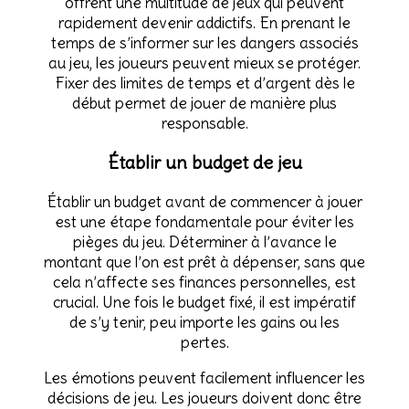
offrent une multitude de jeux qui peuvent
rapidement devenir addictifs. En prenant le
temps de s’informer sur les dangers associés
au jeu, les joueurs peuvent mieux se protéger.
Fixer des limites de temps et d’argent dès le
début permet de jouer de manière plus
responsable.
Établir un budget de jeu
Établir un budget avant de commencer à jouer
est une étape fondamentale pour éviter les
pièges du jeu. Déterminer à l’avance le
montant que l’on est prêt à dépenser, sans que
cela n’affecte ses finances personnelles, est
crucial. Une fois le budget fixé, il est impératif
de s’y tenir, peu importe les gains ou les
pertes.
Les émotions peuvent facilement influencer les
décisions de jeu. Les joueurs doivent donc être