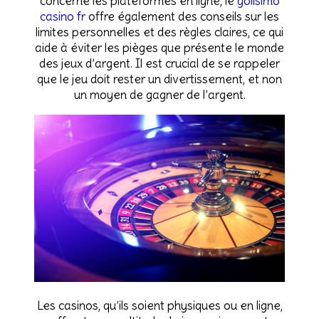
concerne les plateformes en ligne, le
golisimo
casino fr
offre également des conseils sur les
limites personnelles et des règles claires, ce qui
aide à éviter les pièges que présente le monde
des jeux d’argent. Il est crucial de se rappeler
que le jeu doit rester un divertissement, et non
un moyen de gagner de l’argent.
Les casinos, qu’ils soient physiques ou en ligne,