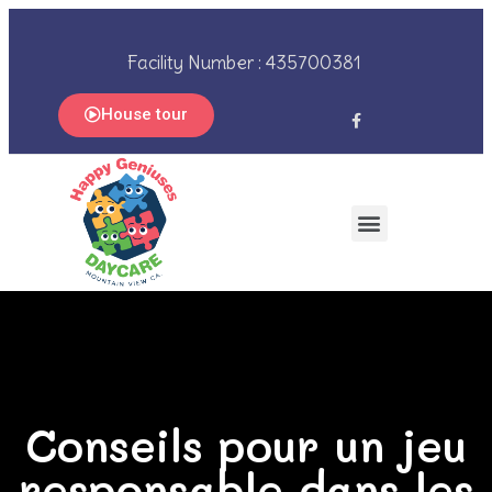
Facility Number : 435700381
House tour
Conseils pour un jeu
responsable dans les