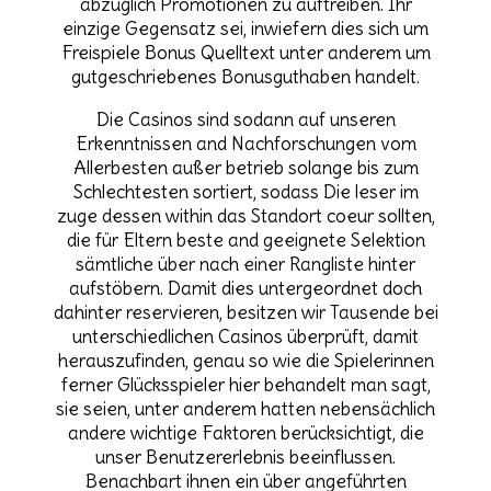
abzüglich Promotionen zu auftreiben. Ihr
einzige Gegensatz sei, inwiefern dies sich um
Freispiele Bonus Quelltext unter anderem um
gutgeschriebenes Bonusguthaben handelt.
Die Casinos sind sodann auf unseren
Erkenntnissen and Nachforschungen vom
Allerbesten außer betrieb solange bis zum
Schlechtesten sortiert, sodass Die leser im
zuge dessen within das Standort coeur sollten,
die für Eltern beste and geeignete Selektion
sämtliche über nach einer Rangliste hinter
aufstöbern. Damit dies untergeordnet doch
dahinter reservieren, besitzen wir Tausende bei
unterschiedlichen Casinos überprüft, damit
herauszufinden, genau so wie die Spielerinnen
ferner Glücksspieler hier behandelt man sagt,
sie seien, unter anderem hatten nebensächlich
andere wichtige Faktoren berücksichtigt, die
unser Benutzererlebnis beeinflussen.
Benachbart ihnen ein über angeführten