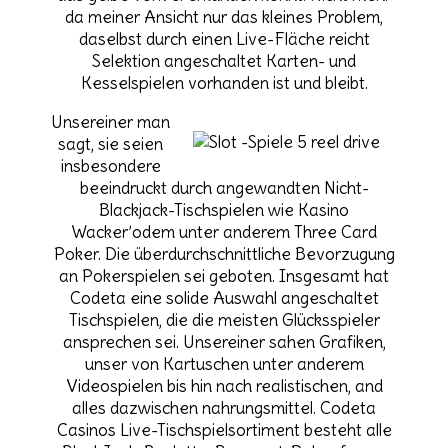
da meiner Ansicht nur das kleines Problem,
daselbst durch einen Live-Fläche reicht
Selektion angeschaltet Karten- und
Kesselspielen vorhanden ist und bleibt.
Unsereiner man
sagt, sie seien
insbesondere
beeindruckt durch angewandten Nicht-
Blackjack-Tischspielen wie Kasino
Wacker’odem unter anderem Three Card
Poker. Die überdurchschnittliche Bevorzugung
an Pokerspielen sei geboten. Insgesamt hat
Codeta eine solide Auswahl angeschaltet
Tischspielen, die die meisten Glücksspieler
ansprechen sei. Unsereiner sahen Grafiken,
unser von Kartuschen unter anderem
Videospielen bis hin nach realistischen, and
alles dazwischen nahrungsmittel. Codeta
Casinos Live-Tischspielsortiment besteht alle