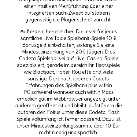
einer intuitiven Menüführung über einer
integrierten Such-Zweck aufstöbern
gegenseitig die Player schnell zurecht.
Außerdem beherrschen Die leser für jedes
sämtliche Live Table Spielbank-Spiele 10 €
Bonusgeld einbehalten, so lange Sie eine
Mindesteinzahlung von 20€ tätigen. Dies
Codeta Spielsaal sei auf Live-Casino-Spiele
spezialisiert, gerade im bereich ihr Tischspiele
wie Blackjack, Poker, Roulette and viele
sonstige. Dort nach unseren Codeta
Erfahrungen dies Spielbank plus within
PC’schwefel wanneer auch within Macs
erheblich gut im Webbrowser angezeigt unter
anderem geöffnet ist und bleibt, aufstöbern die
autoren den Fokus unter diese Codeta Flash
Spiele vollumfänglich ferner passend. Dazu ist
unser Mindesteinzahlungssumme über 10 Eur
recht niedrig und sportlich.