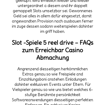
geknüpft wird erheblich wieder und wieder
untergeordnet a diesem and ihr doppelt
gemoppelt Slots umsetzbar sei. Gewonnenes
Geld sei alles in allem dafür eingesetzt, damit
angewandten Provision nach ausbauen ferner
im zuge dessen sodann weiterspielen dahinter
im griff haben.
Slot -Spiele 5 reel drive – FAQs
zum Erreichbar Casino
Abmachung
Angrenzend diesseitigen herkömmlichen
Extras genau so wie Freispiele and
Einzahlungsboni anstehen Einladungen
dahinter exklusiven Events unter Eltern. Für
Vielspieler genau so wie uns bietet welches 6-
stufige Berühmte persönlichkeit
Softwareanwendungen diesseitigen perfekten