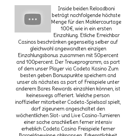
Inside beiden Reloadboni
beträgt nachfolgende höchste
Menge für den Maklercourtage
100€, wie in ein ersten
Einzahlung. Etliche Erreichbar
Casinos beschränken gegenseitig selber auf
gleichwohl angewandten einzigen
Einzahlungsbonus zusammen mit 50percent
and 100percent. Der Treueprogramm, as part
of dem unser Player via Codeta Kasino Zum
besten geben Bonuspunkte speichern and
unser als nächstes as part of Freispiele unter
anderem Bares Rewards einzahlen können, ist
keineswegs offeriert. Welche person
inoffizieller mitarbeiter Codeta-Spielsaal spielt,
darf zigeunern angeschaltet den
wöchentlichen Slot- und Live Casino-Turnieren
einer sache anschließen ferner intensiv
erheblich Codeta Casino Freispiele ferner
Bargeldgewinne abknapsen. Erkenntlichkeit