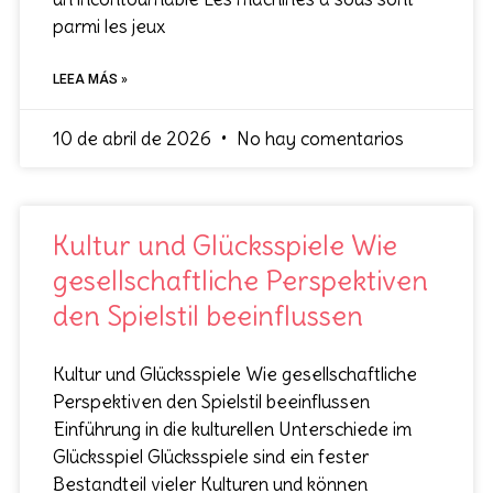
parmi les jeux
LEEA MÁS »
10 de abril de 2026
No hay comentarios
Kultur und Glücksspiele Wie
gesellschaftliche Perspektiven
den Spielstil beeinflussen
Kultur und Glücksspiele Wie gesellschaftliche
Perspektiven den Spielstil beeinflussen
Einführung in die kulturellen Unterschiede im
Glücksspiel Glücksspiele sind ein fester
Bestandteil vieler Kulturen und können