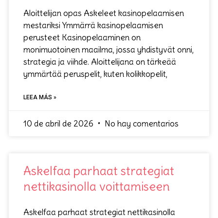
Aloittelijan opas Askeleet kasinopelaamisen
mestariksi Ymmärrä kasinopelaamisen
perusteet Kasinopelaaminen on
monimuotoinen maailma, jossa yhdistyvät onni,
strategia ja viihde. Aloittelijana on tärkeää
ymmärtää peruspelit, kuten kolikkopelit,
LEEA MÁS »
10 de abril de 2026
No hay comentarios
Askelfaa parhaat strategiat
nettikasinolla voittamiseen
Askelfaa parhaat strategiat nettikasinolla