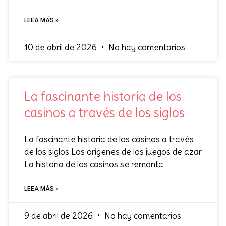
LEEA MÁS »
10 de abril de 2026
No hay comentarios
La fascinante historia de los
casinos a través de los siglos
La fascinante historia de los casinos a través
de los siglos Los orígenes de los juegos de azar
La historia de los casinos se remonta
LEEA MÁS »
9 de abril de 2026
No hay comentarios