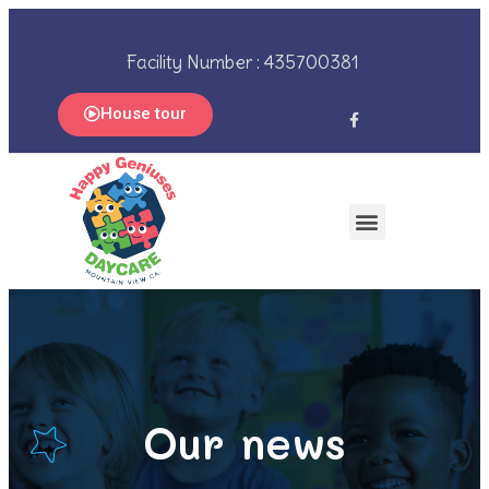
Facility Number : 435700381
House tour
Our news