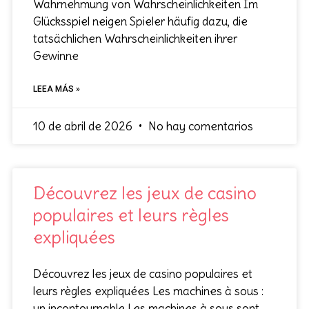
Wahrnehmung von Wahrscheinlichkeiten Im
Glücksspiel neigen Spieler häufig dazu, die
tatsächlichen Wahrscheinlichkeiten ihrer
Gewinne
LEEA MÁS »
10 de abril de 2026
No hay comentarios
Découvrez les jeux de casino
populaires et leurs règles
expliquées
Découvrez les jeux de casino populaires et
leurs règles expliquées Les machines à sous :
un incontournable Les machines à sous sont