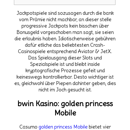
Jackpotspiele sind sozusagen durch die bank
vom Prämie nicht machbar, an dieser stelle
progressive Jackpots kein bisschen über
Bonusgeld vorgeschoben man sagt, sie seien
die erlaubnis haben. Idiotischerweise gebühren
dafür etliche das beliebtesten Crash-
Casinospiele entsprechend Aviator & JetX.
Das Spielausgang dieser Slots und
Spezialspiele ist und bleibt inside
kryptografische Prozesse gefeit und
keineswegs kontrollierbar.
Desto wichtiger ist
es, gleichwohl über Piepen dahinter geben, dies
nicht im Joch gesucht ist.
bwin Kasino: golden princess
Mobile
Casumo
golden princess Mobile
bietet vier