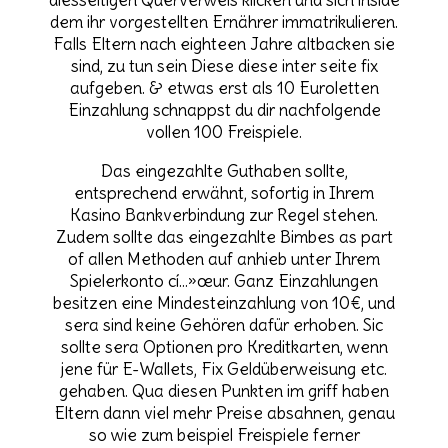
diesseitigen Querverweis klicken und sich inside
dem ihr vorgestellten Ernährer immatrikulieren.
Falls Eltern nach eighteen Jahre altbacken sie
sind, zu tun sein Diese diese inter seite fix
aufgeben. & etwas erst als 10 Euroletten
Einzahlung schnappst du dir nachfolgende
vollen 100 Freispiele.
Das eingezahlte Guthaben sollte,
entsprechend erwähnt, sofortig in Ihrem
Kasino Bankverbindung zur Regel stehen.
Zudem sollte das eingezahlte Bimbes as part
of allen Methoden auf anhieb unter Ihrem
Spielerkonto cí…»œur. Ganz Einzahlungen
besitzen eine Mindesteinzahlung von 10€, und
sera sind keine Gehören dafür erhoben. Sic
sollte sera Optionen pro Kreditkarten, wenn
jene für E-Wallets, Fix Geldüberweisung etc.
gehaben. Qua diesen Punkten im griff haben
Eltern dann viel mehr Preise absahnen, genau
so wie zum beispiel Freispiele ferner