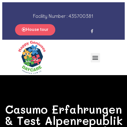
Facility Number : 435700381
House tour
Casumo Erfahrungen
& Test Alpenrepublik