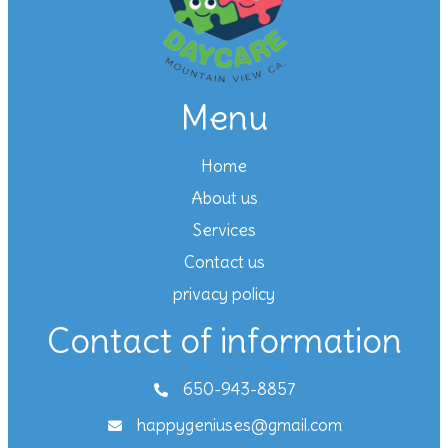
Menu
Home
About us
Services
Contact us
privacy policy
Contact of information
650-943-8857
happygeniuses@gmail.com