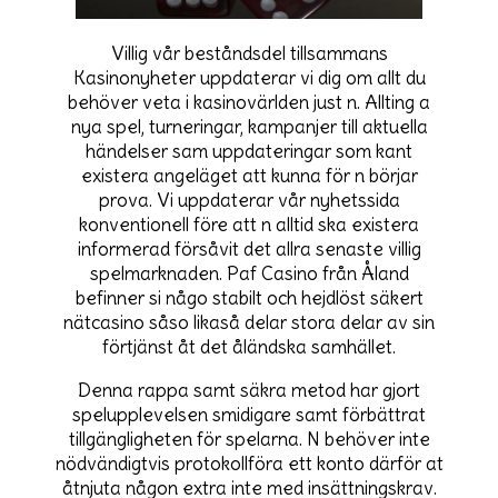
Villig vår beståndsdel tillsammans
Kasinonyheter uppdaterar vi dig om allt du
behöver veta i kasinovärlden just n. Allting a
nya spel, turneringar, kampanjer till aktuella
händelser sam uppdateringar som kant
existera angeläget att kunna för n börjar
prova. Vi uppdaterar vår nyhetssida
konventionell före att n alltid ska existera
informerad försåvit det allra senaste villig
spelmarknaden. Paf Casino från Åland
befinner si någo stabilt och hejdlöst säkert
nätcasino såso likaså delar stora delar av sin
förtjänst åt det åländska samhället.
Denna rappa samt säkra metod har gjort
spelupplevelsen smidigare samt förbättrat
tillgängligheten för spelarna. N behöver inte
nödvändigtvis protokollföra ett konto därför at
åtnjuta någon extra inte med insättningskrav.