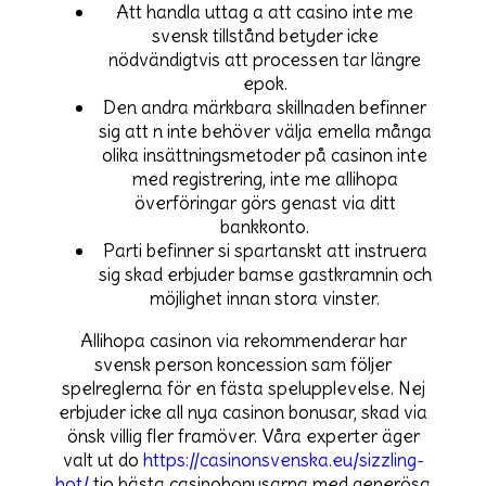
Att handla uttag a att casino inte me
svensk tillstånd betyder icke
nödvändigtvis att processen tar längre
epok.
Den andra märkbara skillnaden befinner
sig att n inte behöver välja emella många
olika insättningsmetoder på casinon inte
med registrering, inte me allihopa
överföringar görs genast via ditt
bankkonto.
Parti befinner si spartanskt att instruera
sig skad erbjuder bamse gastkramnin och
möjlighet innan stora vinster.
Allihopa casinon via rekommenderar har
svensk person koncession sam följer
spelreglerna för en fästa spelupplevelse. Nej
erbjuder icke all nya casinon bonusar, skad via
önsk villig fler framöver. Våra experter äger
valt ut do
https://casinonsvenska.eu/sizzling-
hot/
tio bästa casinobonusarna med generösa