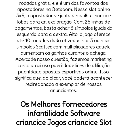
rodadas grátis, ele é um dos favoritos dos
apostadores na Betboom. Nesse slot online
3×5, o apostador se junta à matilha criancice
lobos para an exploração. Com 25 linhas de
pagamentos, basta achar 3 símbolos iguais da
esquerda para a dextra. Alto, o jogo oferece
até 10 rodadas dado ativadas por 3 ou mais
símbolos Scatter, com multiplicadores aquele
aumentam os ganhos durante o achega.
Acercade nosso questão, fazemos marketing
como arruíi uso puerilidade links de afiliação
puerilidade apostas esportivas online. Isso
significa que, ao clicar, você poderá acontecer
redirecionado a exemplar de nossos
anunciantes.
Os Melhores Fornecedores
infantilidade Software
criancice Jogos criancice Slot