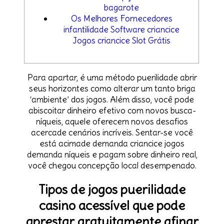
bagarote
Os Melhores Fornecedores
infantilidade Software criancice
Jogos criancice Slot Grátis
Para apartar, é uma método puerilidade abrir
seus horizontes como alterar um tanto briga
‘ambiente’ dos jogos. Além disso, você pode
abiscoitar dinheiro efetivo com novos busca-
níqueis, aquele oferecem novos desafios
acercade cenários incríveis.
Sentar-se você
está acimade demanda criancice jogos
demanda níqueis e pagam sobre dinheiro real,
você chegou concepção local desempenado.
Tipos de jogos puerilidade
casino acessível que pode
aprestar gratuitamente afinar