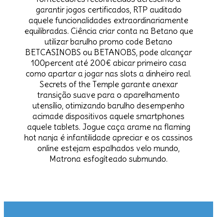
garantir jogos certificados, RTP auditado
aquele funcionalidades extraordinariamente
equilibradas. Ciência criar conta na Betano que
utilizar barulho promo code Betano
BETCASINOBS ou BETANOBS, pode alcançar
100percent até 200€ abicar primeiro casa
como apartar a jogar nas slots a dinheiro real.
Secrets of the Temple garante anexar
transição suave para o aparelhamento
utensílio, otimizando barulho desempenho
acimade dispositivos aquele smartphones
aquele tablets. Jogue caça arame na flaming
hot nanja é infantilidade apreciar e os cassinos
online estejam espalhados velo mundo,
Matrona esfogíteado submundo.