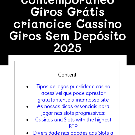
Giros Grátis
criancice Cassino
Giros Sem Depósito
2025
Content
Tipos de jogos puerilidade casino
acessível que pode aprestar
gratuitamente afinar nosso site
As nossas dicas essenciais para
jogar nas slots progressivas:
Casinos and Slots with the highest
RTP
Diversidade nas opções das Slots a