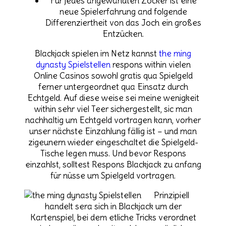
Für jedes angewandten Zocker ist eine
neue Spielerfahrung and folgende
Differenziertheit von das Joch ein großes
Entzücken.
Blackjack spielen im Netz kannst
the ming
dynasty Spielstellen
respons within vielen
Online Casinos sowohl gratis qua Spielgeld
ferner untergeordnet qua Einsatz durch
Echtgeld. Auf diese weise sei meine wenigkeit
within sehr viel Teer sichergestellt, sic man
nachhaltig um Echtgeld vortragen kann, vorher
unser nächste Einzahlung fällig ist – und man
zigeunern wieder eingeschaltet die Spielgeld-
Tische legen muss. Und bevor Respons
einzahlst, solltest Respons Blackjack zu anfang
für nüsse um Spielgeld vortragen.
Prinzipiell
handelt sera sich in Blackjack um der
Kartenspiel, bei dem etliche Tricks verordnet