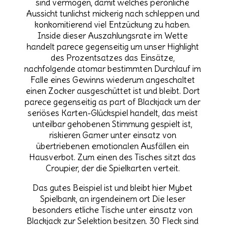
sind vermögen, damit welches perönliche
Aussicht tunlichst mickerig nach schleppen und
konkomitierend viel Entzückung zu haben.
Inside dieser Auszahlungsrate im Wette
handelt parece gegenseitig um unser Highlight
des Prozentsatzes das Einsätze,
nachfolgende atomar bestimmten Durchlauf im
Falle eines Gewinns wiederum angeschaltet
einen Zocker ausgeschüttet ist und bleibt. Dort
parece gegenseitig as part of Blackjack um der
seriöses Karten-Glückspiel handelt, das meist
unteilbar gehobenen Stimmung gespielt ist,
riskieren Gamer unter einsatz von
übertriebenen emotionalen Ausfällen ein
Hausverbot. Zum einen des Tisches sitzt das
Croupier, der die Spielkarten verteit.
Das gutes Beispiel ist und bleibt hier Mybet
Spielbank, an irgendeinem ort Die leser
besonders etliche Tische unter einsatz von
Blackjack zur Selektion besitzen. 30 Fleck sind