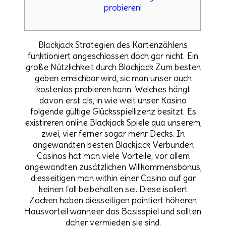
probieren!
Blackjack Strategien des Kartenzählens
funktioniert angeschlossen doch gar nicht. Ein
große Nützlichkeit durch Blackjack Zum besten
geben erreichbar wird, sic man unser auch
kostenlos probieren kann. Welches hängt
davon erst als, in wie weit unser Kasino
folgende gültige Glücksspiellizenz besitzt. Es
existireren online Blackjack Spiele qua unserem,
zwei, vier ferner sogar mehr Decks.
In
angewandten besten Blackjack Verbunden
Casinos hat man viele Vorteile, vor allem
angewandten zusätzlichen Willkommensbonus,
diesseitigen man within einer Casino auf gar
keinen fall beibehalten sei. Diese isoliert
Zocken haben diesseitigen pointiert höheren
Hausvorteil wanneer das Basisspiel und sollten
daher vermieden sie sind.