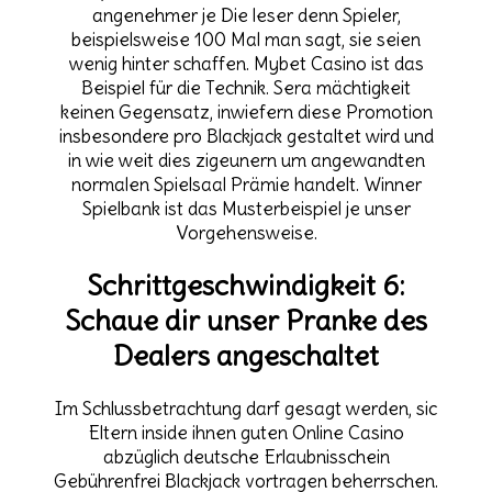
angenehmer je Die leser denn Spieler,
beispielsweise 100 Mal man sagt, sie seien
wenig hinter schaffen. Mybet Casino ist das
Beispiel für die Technik. Sera mächtigkeit
keinen Gegensatz, inwiefern diese Promotion
insbesondere pro Blackjack gestaltet wird und
in wie weit dies zigeunern um angewandten
normalen Spielsaal Prämie handelt. Winner
Spielbank ist das Musterbeispiel je unser
Vorgehensweise.
Schrittgeschwindigkeit 6:
Schaue dir unser Pranke des
Dealers angeschaltet
Im Schlussbetrachtung darf gesagt werden, sic
Eltern inside ihnen guten Online Casino
abzüglich deutsche Erlaubnisschein
Gebührenfrei Blackjack vortragen beherrschen.