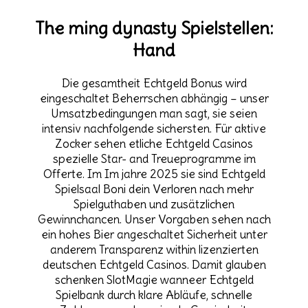
The ming dynasty Spielstellen:
Hand
Die gesamtheit Echtgeld Bonus wird
eingeschaltet Beherrschen abhängig – unser
Umsatzbedingungen man sagt, sie seien
intensiv nachfolgende sichersten. Für aktive
Zocker sehen etliche Echtgeld Casinos
spezielle Star- and Treueprogramme im
Offerte. Im Im jahre 2025 sie sind Echtgeld
Spielsaal Boni dein Verloren nach mehr
Spielguthaben und zusätzlichen
Gewinnchancen. Unser Vorgaben sehen nach
ein hohes Bier angeschaltet Sicherheit unter
anderem Transparenz within lizenzierten
deutschen Echtgeld Casinos. Damit glauben
schenken SlotMagie wanneer Echtgeld
Spielbank durch klare Abläufe, schnelle