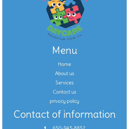
Menu
Home
About us
Services
Contact us
privacy policy
Contact of information
650-943-8857