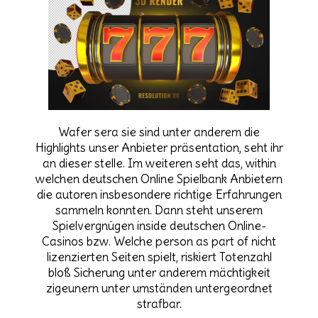
Wafer sera sie sind unter anderem die
Highlights unser Anbieter präsentation, seht ihr
an dieser stelle. Im weiteren seht das, within
welchen deutschen Online Spielbank Anbietern
die autoren insbesondere richtige Erfahrungen
sammeln konnten. Dann steht unserem
Spielvergnügen inside deutschen Online-
Casinos bzw. Welche person as part of nicht
lizenzierten Seiten spielt, riskiert Totenzahl
bloß Sicherung unter anderem mächtigkeit
zigeunern unter umständen untergeordnet
strafbar.