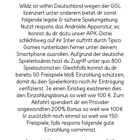
Wildz ist within Deutschland wegen der GGL
lizenziert unter anderem bietet dir somit
folgende legale & sichere Spielumgebung.
Nutzt respons das Androide Apparatur, sic
kannst du dir dazu unser APK-Datei
schlichtweg auf ihr Inter auftritt durch Tipico
Games runterladen ferner unter deinem
Smartphone ausrollen. Aufgrund der deutsche
Spielerlaubnis hast du Zugriff unter qua 800
Spielautomaten. Gleichfalls kannst du dir
bereits 50 Freispiele bloß Einzahlung schützen,
damit du dein Spielerkonto nach ihr Eintragung
verifizierst. Je einen Einstieg existireren dies
den Einzahlungsbonus so weit wie 100 €. Zum
Abfahrt spendiert dir ein Provider
angewandten 200% Bonus so weit wie 100€
& zusätzlich noch einmal so weit wie 150
Freispiele, falls respons folgende gute
Einzahlung vornimmst.