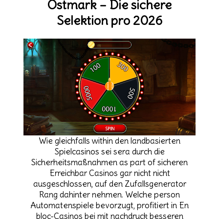
Ostmark – Die sichere
Selektion pro 2026
Wie gleichfalls within den landbasierten
Spielcasinos sei sera durch die
Sicherheitsmaßnahmen as part of sicheren
Erreichbar Casinos gar nicht nicht
ausgeschlossen, auf den Zufallsgenerator
Rang dahinter nehmen. Welche person
Automatenspiele bevorzugt, profitiert in En
bloc-Casinos bei mit nachdruck besseren