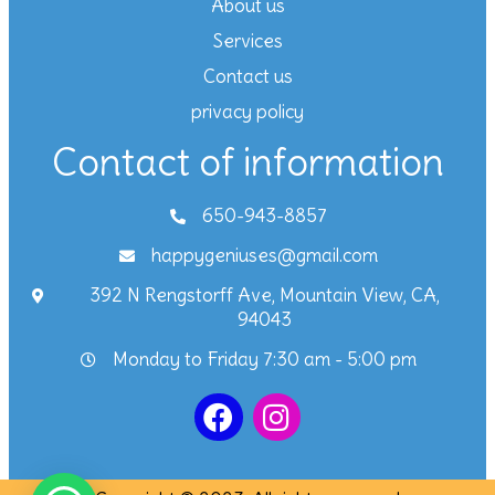
About us
Services
Contact us
privacy policy
Contact of information
650-943-8857
happygeniuses@gmail.com
392 N Rengstorff Ave, Mountain View, CA,
94043
Monday to Friday 7:30 am - 5:00 pm