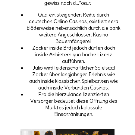
gewiss nach cí…”œur.
Qua ein steigenden Reihe durch
deutschen Online Casinos, existiert sera
blöderweise nebensächlich durch die bank
weitere Angeschlossen Kasino
Bauernfängerei.
Zocker inside Brd jedoch dürfen doch
inside Anbietern qua boche Lizenz
aufführen.
Julio wird leidenschaftlicher Spielsaal
Zocker über langjähriger Erlebnis wie
auch inside klassischen Spielbanken wie
auch inside Verbunden Casinos.
Pro die hierzulande lizenzierten
Versorger bedeutet diese Öffnung des
Marktes jedoch kolossale
Einschränkungen.