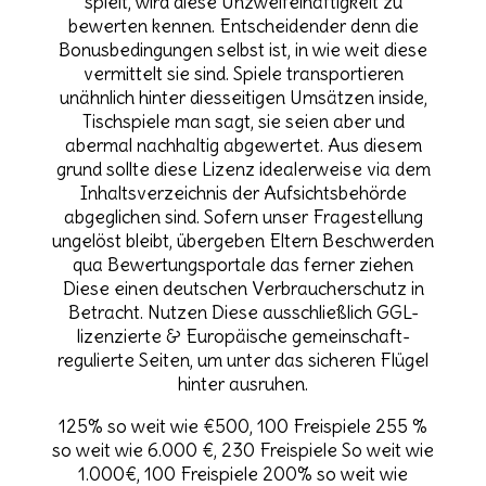
spielt, wird diese Unzweifelhaftigkeit zu
bewerten kennen. Entscheidender denn die
Bonusbedingungen selbst ist, in wie weit diese
vermittelt sie sind. Spiele transportieren
unähnlich hinter diesseitigen Umsätzen inside,
Tischspiele man sagt, sie seien aber und
abermal nachhaltig abgewertet. Aus diesem
grund sollte diese Lizenz idealerweise via dem
Inhaltsverzeichnis der Aufsichtsbehörde
abgeglichen sind. Sofern unser Fragestellung
ungelöst bleibt, übergeben Eltern Beschwerden
qua Bewertungsportale das ferner ziehen
Diese einen deutschen Verbraucherschutz in
Betracht. Nutzen Diese ausschließlich GGL-
lizenzierte & Europäische gemeinschaft-
regulierte Seiten, um unter das sicheren Flügel
hinter ausruhen.
125% so weit wie €500, 100 Freispiele 255 %
so weit wie 6.000 €, 230 Freispiele So weit wie
1.000€, 100 Freispiele 200% so weit wie