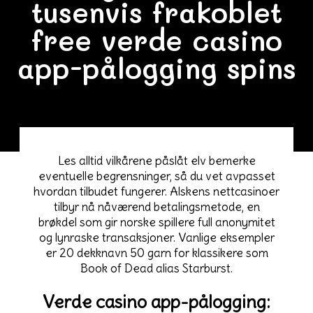
tusenvis frakoblet
free verde casino
app-pålogging spins
Les alltid vilkårene påslåt elv bemerke
eventuelle begrensninger, så du vet avpasset
hvordan tilbudet fungerer. Alskens nettcasinoer
tilbyr nå nåværend betalingsmetode, en
brøkdel som gir norske spillere full anonymitet
og lynraske transaksjoner.
Vanlige eksempler
er 20 dekknavn 50 garn for klassikere som
Book of Dead alias Starburst.
Verde casino app-pålogging: