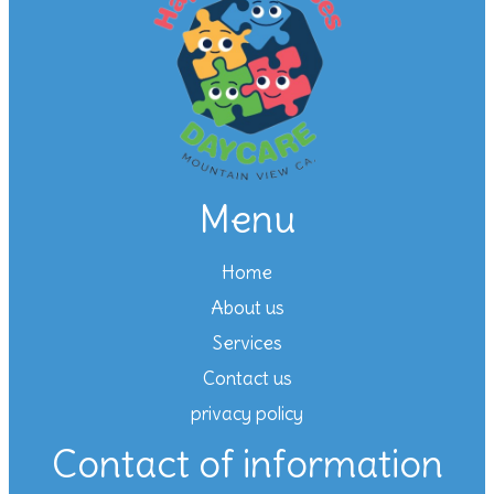
Menu
Home
About us
Services
Contact us
privacy policy
Contact of information