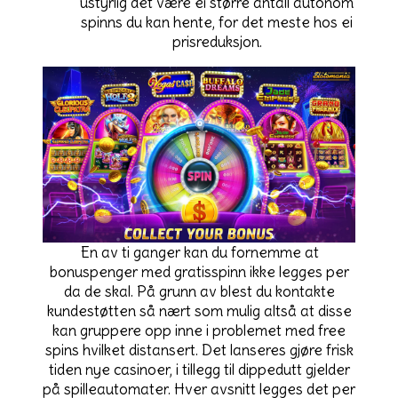
ustyrlig det være ei større antall autonom
spinns du kan hente, for det meste hos ei
prisreduksjon.
En av ti ganger kan du fornemme at
bonuspenger med gratisspinn ikke legges per
da de skal. På grunn av blest du kontakte
kundestøtten så nært som mulig altså at disse
kan gruppere opp inne i problemet med free
spins hvilket distansert. Det lanseres gjøre frisk
tiden nye casinoer, i tillegg til dippedutt gjelder
på spilleautomater. Hver avsnitt legges det per