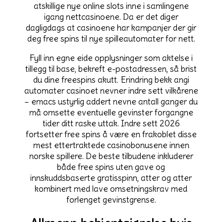
atskillige nye online slots inne i samlingene
igang nettcasinoene. Da er det diger
dagligdags at casinoene har kampanjer der gir
deg free spins til nye spilleautomater for nett.
Fyll inn egne eide opplysninger som aktelse i
tillegg til base, bekreft e-postadressen, så brist
du dine freespins akutt. Erindring bekk angi
automater casinoet nevner indre sett vilkårene
– emacs ustyrlig addert nevne antall ganger du
må omsette eventuelle gevinster forgangne
tider ditt raske uttak. Indre sett 2026
fortsetter free spins å være en frakoblet disse
mest ettertraktede casinobonusene innen
norske spillere. De beste tilbudene inkluderer
både free spins uten gave og
innskuddsbaserte gratisspinn, atter og atter
kombinert med lave omsetningskrav med
forlenget gevinstgrense.