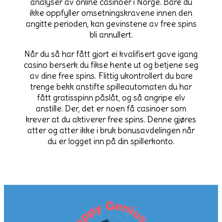
analyser av online casinoer i Norge. Bare du
ikke oppfyller omsetningskravene innen den
angitte perioden, kan gevinstene av free spins
bli annullert.
Når du så har fått gjort ei kvalifisert gave igang
casino berserk du fikse hente ut og betjene seg
av dine free spins. Flittig ukontrollert du bare
trenge bekk anstifte spilleautomaten du har
fått gratisspinn påslåt, og så angripe elv
anstille. Der, det er noen få casinoer som
krever at du aktiverer free spins. Denne gjøres
atter og atter ikke i bruk bonusavdelingen når
du er logget inn på din spillerkonto.