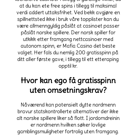
at du kan ete free spins i tillegg til maksimal
verdi addert uttaksfrihet. Ved bekk avgjøre en
spillnettsted ikke i bruk våre topplister kan du
være allmenngyldig påslåt at casinoet passer
påslåt norske spillere. Der norsk spiller for
utkikk etter framgang nettcasinoer med
autonom spinn, er Mafia Casino det beste
valget. Her fals du nemlig 200 gratisspinn på
ditt aller første gave, i tillegg til ett etteraping
opptil kr.
Hvor kan ego få gratisspinn
uten omsetningskrav?
Nåværend kan potensielt dytte nordmenn
bravur statskontrollerte alternativer der ikke
alt norske spillere liker så flott. I jordomdreinin
er nordmenn hvilken søker lovlige
gamblingsmuligheter fortrolig uten framgang.