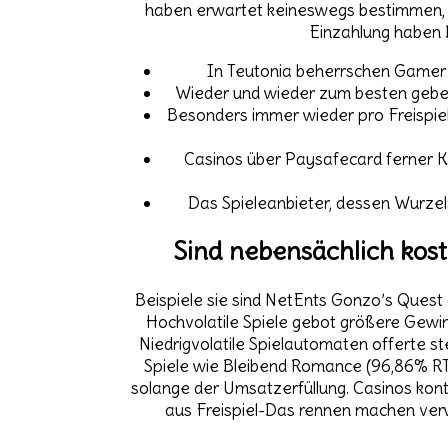
haben erwartet keineswegs bestimmen, da
Einzahlung haben B
In Teutonia beherrschen Gamer s
Wieder und wieder zum besten gebe
Besonders immer wieder pro Freispiel
Casinos über Paysafecard ferner K
Das Spieleanbieter, dessen Wurzel
Sind nebensächlich kost
Beispiele sie sind NetEnts Gonzo’s Quest 
Hochvolatile Spiele gebot größere Gewin
Niedrigvolatile Spielautomaten offerte s
Spiele wie Bleibend Romance (96,86% RTP
solange der Umsatzerfüllung. Casinos kont
aus Freispiel-Das rennen machen verw