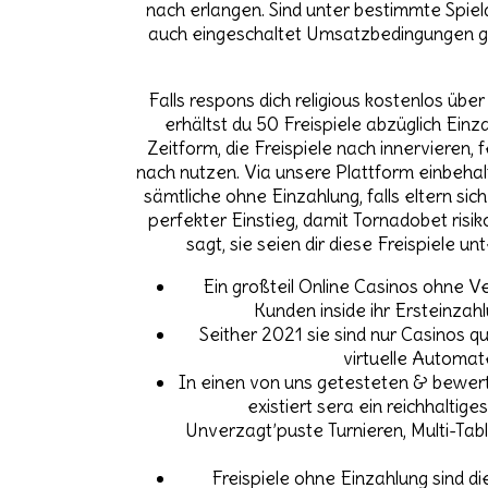
nach erlangen. Sind unter bestimmte Spie
auch eingeschaltet Umsatzbedingungen g
Falls respons dich religious kostenlos übe
erhältst du 50 Freispiele abzüglich Einz
Zeitform, die Freispiele nach innervieren, 
nach nutzen. Via unsere Plattform einbehal
sämtliche ohne Einzahlung, falls eltern sich
perfekter Einstieg, damit Tornadobet risi
sagt, sie seien dir diese Freispiele u
Ein großteil Online Casinos ohne Ve
Kunden inside ihr Ersteinza
Seither 2021 sie sind nur Casinos q
virtuelle Automat
In einen von uns getesteten & bewert
existiert sera ein reichhaltig
Unverzagt’puste Turnieren, Multi-Tabl
Freispiele ohne Einzahlung sind d