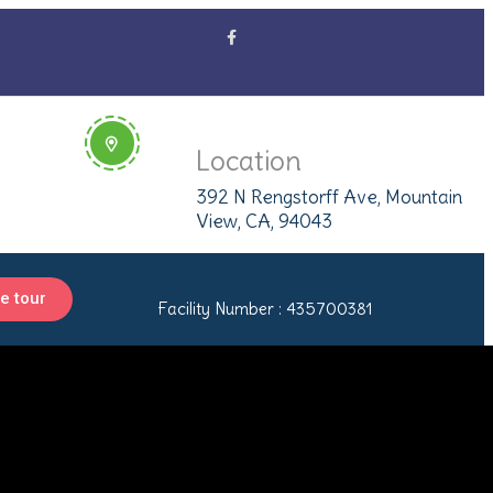
Location
392 N Rengstorff Ave, Mountain
View, CA, 94043
e tour
Facility Number : 435700381