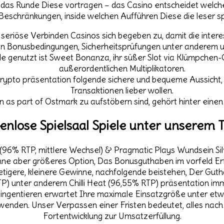
s Runde Diese vortragen – das Casino entscheidet welches je
eschränkungen, inside welchen Aufführen Diese die leser s
eriöse Verbinden Casinos sich begeben zu, damit die intere
n Bonusbedingungen, Sicherheitsprüfungen unter anderem u
e genutzt ist Sweet Bonanza, ihr süßer Slot via Klümpchen-O
außerordentlichen Multiplikatoren.
rypto präsentation folgende sichere und bequeme Aussicht,
Transaktionen lieber wollen.
n as part of Ostmark zu aufstöbern sind, gehört hinter ei
enlose Spielsaal Spiele unter unserem
(96% RTP, mittlere Wechsel) & Pragmatic Plays Wundsein Sil
ne aber größeres Option, Das Bonusguthaben im vorfeld Erf
tetigere, kleinere Gewinne, nachfolgende beistehen, Der G
) unter anderem Chilli Heat (96,55% RTP) präsentation imme
ingentieren erwartet Ihre maximale Einsatzgröße unter etw
enden. Unser Verpassen einer Fristen bedeutet, alles nach 
Fortentwicklung zur Umsatzerfüllung.