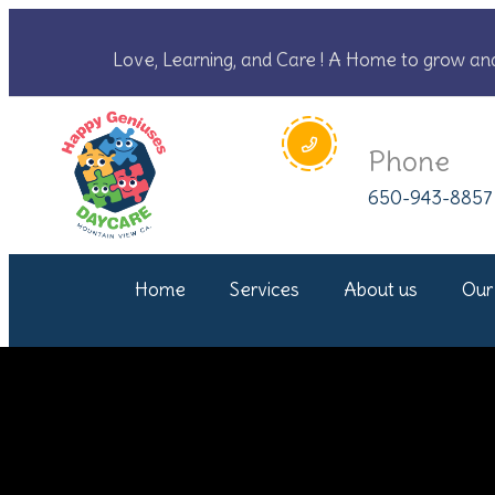
Love, Learning, and Care ! A Home to grow an
Phone
650-943-8857
Home
Services
About us
Our