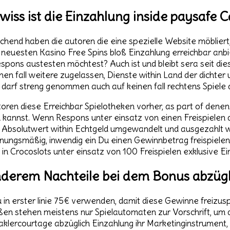
wiss ist die Einzahlung inside paysafe C
end haben die autoren die eine spezielle Website möbliert,
 neuesten Kasino Free Spins bloß Einzahlung erreichbar anb
spons austesten möchtest? Auch ist und bleibt sera seit die
nen fall weitere zugelassen, Dienste within Land der dichte
, darf streng genommen auch auf keinen fall rechtens Spiele
ren diese Erreichbar Spielotheken vorher, as part of denen
 kannst. Wenn Respons unter einsatz von einen Freispielen d
er Absolutwert within Echtgeld umgewandelt und ausgezahlt 
nungsmäßig, inwendig ein Du einen Gewinnbetrag freispielen m
in Crocoslots unter einsatz von 100 Freispielen exklusive Ei
nderem Nachteile bei dem Bonus abzüg
u in erster linie 75€ verwenden, damit diese Gewinne freizus
en stehen meistens nur Spielautomaten zur Vorschrift, um de
aklercourtage abzüglich Einzahlung ihr Marketinginstrument, 