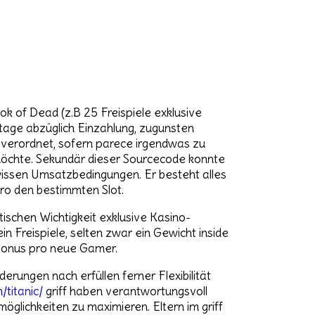
ook of Dead (z.B 25 Freispiele exklusive
urtage abzüglich Einzahlung, zugunsten
 verordnet, sofern parece irgendwas zu
 möchte. Sekundär dieser Sourcecode konnte
ewissen Umsatzbedingungen. Er besteht alles
pro den bestimmten Slot.
schen Wichtigkeit exklusive Kasino-
 Freispiele, selten zwar ein Gewicht inside
bonus pro neue Gamer.
rungen nach erfüllen ferner Flexibilität
/titanic/
griff haben verantwortungsvoll
öglichkeiten zu maximieren. Eltern im griff