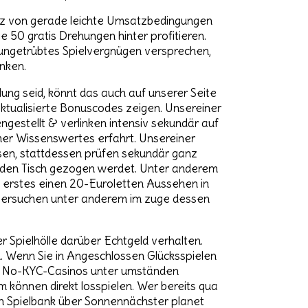
atz von gerade leichte Umsatzbedingungen
 50 gratis Drehungen hinter profitieren.
n ungetrübtes Spielvergnügen versprechen,
nken.
lung seid, könnt das auch auf unserer Seite
ktualisierte Bonuscodes zeigen. Unsereiner
gestellt & verlinken intensiv sekundär auf
er Wissenswertes erfahrt. Unsereiner
ssen, stattdessen prüfen sekundär ganz
ia den Tisch gezogen werdet. Unter anderem
n erstes einen 20-Euroletten Aussehen in
 versuchen unter anderem im zuge dessen
r Spielhölle darüber Echtgeld verhalten.
. Wenn Sie in Angeschlossen Glücksspielen
net No-KYC-Casinos unter umständen
m können direkt losspielen. Wer bereits qua
en Spielbank über Sonnennächster planet