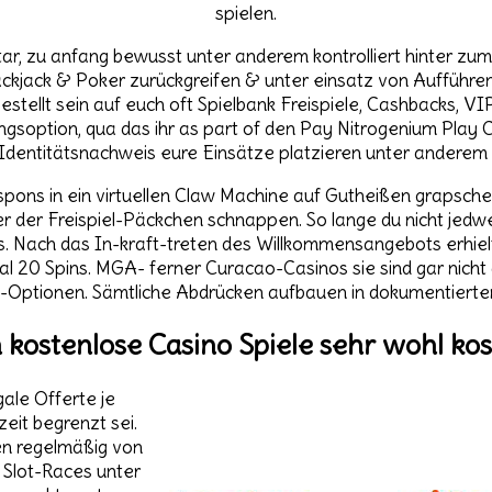
spielen.
ar, zu anfang bewusst unter anderem kontrolliert hinter zum
lackjack & Poker zurückgreifen & unter einsatz von Aufführ
ellt sein auf euch oft Spielbank Freispiele, Cashbacks, V
lungsoption, qua das ihr as part of den Pay Nitrogenium Play
Identitätsnachweis eure Einsätze platzieren unter anderem 
pons in ein virtuellen Claw Machine auf Gutheißen grapsche
 der Freispiel-Päckchen schnappen. So lange du nicht jedweder
 Nach das In-kraft-treten des Willkommensangebots erhielt
mal 20 Spins. MGA- ferner Curacao-Casinos sie sind gar nich
s-Optionen. Sämtliche Abdrücken aufbauen in dokumentierten
kostenlose Casino Spiele sehr wohl kos
gale Offerte je
eit begrenzt sei.
en regelmäßig von
, Slot-Races unter