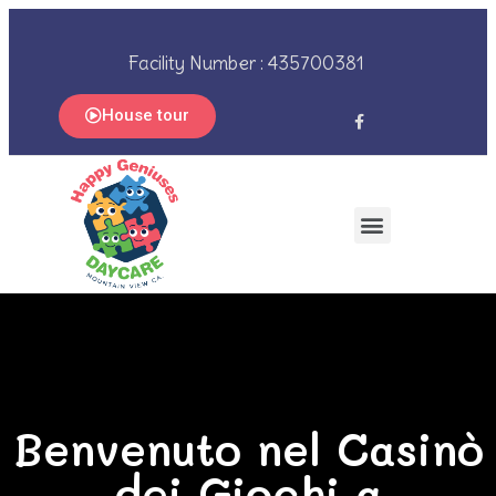
Facility Number : 435700381
House tour
Benvenuto nel Casinò
dei Giochi a