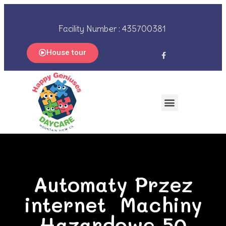
Facility Number : 435700381
House tour
Automaty Przez
internet ️ Machiny
Hazardowe 50