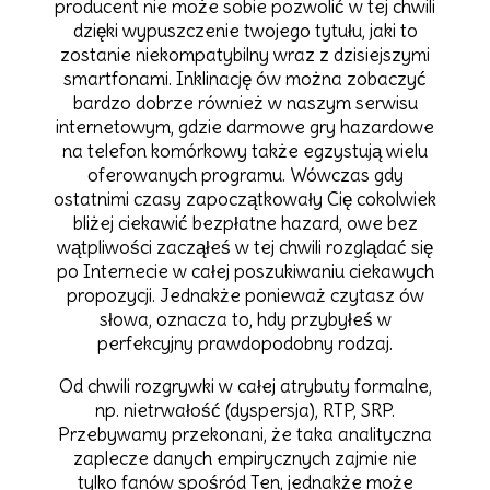
producent nie może sobie pozwolić w tej chwili
dzięki wypuszczenie twojego tytułu, jaki to
zostanie niekompatybilny wraz z dzisiejszymi
smartfonami. Inklinację ów można zobaczyć
bardzo dobrze również w naszym serwisu
internetowym, gdzie darmowe gry hazardowe
na telefon komórkowy także egzystują wielu
oferowanych programu. Wówczas gdy
ostatnimi czasy zapoczątkowały Cię cokolwiek
bliżej ciekawić bezpłatne hazard, owe bez
wątpliwości zacząłeś w tej chwili rozglądać się
po Internecie w całej poszukiwaniu ciekawych
propozycji. Jednakże ponieważ czytasz ów
słowa, oznacza to, hdy przybyłeś w
perfekcyjny prawdopodobny rodzaj.
Od chwili rozgrywki w całej atrybuty formalne,
np. nietrwałość (dyspersja), RTP, SRP.
Przebywamy przekonani, że taka analityczna
zaplecze danych empirycznych zajmie nie
tylko fanów spośród Ten, jednakże może