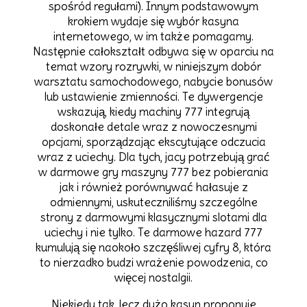
spośród regułami). Innym podstawowym
krokiem wydaje się wybór kasyna
internetowego, w im także pomagamy.
Następnie całokształt odbywa się w oparciu na
temat wzory rozrywki, w niniejszym dobór
warsztatu samochodowego, nabycie bonusów
lub ustawienie zmienności. Te dywergencje
wskazują, kiedy machiny 777 integrują
doskonałe detale wraz z nowoczesnymi
opcjami, sporządzając ekscytujące odczucia
wraz z uciechy. Dla tych, jacy potrzebują grać
w darmowe gry maszyny 777 bez pobierania
jak i również porównywać hałasuje z
odmiennymi, uskuteczniliśmy szczególne
strony z darmowymi klasycznymi slotami dla
uciechy i nie tylko. Te darmowe hazard 777
kumulują się naokoło szczęśliwej cyfry 8, która
to nierzadko budzi wrażenie powodzenia, co
więcej nostalgii.
Niekiedy tak, lecz dużo kasyn proponuje