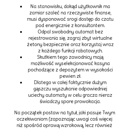
Na stanowisku, dokąd użytkownik ma
zamiar szaleć na rzeczywiste finanse,
musi dysponować srogi dostęp do czatu
pod energicznie z konsultantem.
Odpal swobodny automat bez
rejestrowania się, zagraj zbyt wirtualne
żetony bezpiecznie oraz korzystaj wraz
z każdego funkcji rabatowych.
Skutkiem tego zawodnicy mają
możliwość wyselekcjonować kasyna
pochodzące z depozytem w wysokości
pewien zł.
Dlatego w całej faktycznie dużym
gąszczu wyszukanie odpowiedniej
uciechy automaty w celu gracza nieraz
świadczy spore prowokacja.
Na początek postaw na tytuł, jaki pasuje Twym
oczekiwaniom (zapoznając uwagi coś więcej
niż spośród oprawą wzrokową, lecz również