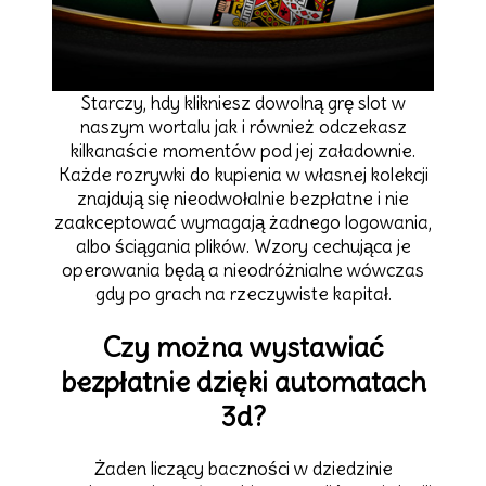
Starczy, hdy klikniesz dowolną grę slot w
naszym wortalu jak i również odczekasz
kilkanaście momentów pod jej załadownie.
Każde rozrywki do kupienia w własnej kolekcji
znajdują się nieodwołalnie bezpłatne i nie
zaakceptować wymagają żadnego logowania,
albo ściągania plików. Wzory cechująca je
operowania będą a nieodróżnialne wówczas
gdy po grach na rzeczywiste kapitał.
Czy można wystawiać
bezpłatnie dzięki automatach
3d?
Żaden liczący baczności w dziedzinie