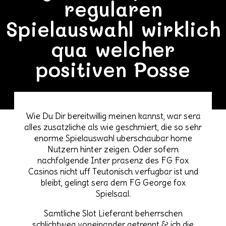
regularen
Spielauswahl wirklich
qua welcher
positiven Posse
Wie Du Dir bereitwillig meinen kannst, war sera
alles zusatzliche als wie geschmiert, die so sehr
enorme Spielauswahl uberschaubar home
Nutzern hinter zeigen. Oder sofern
nachfolgende Inter prasenz des FG Fox
Casinos nicht uff Teutonisch verfugbar ist und
bleibt, gelingt sera dem FG George fox
Spielsaal.
Samtliche Slot Lieferant beherrschen
schlichtweg voneinander getrennt & ich die