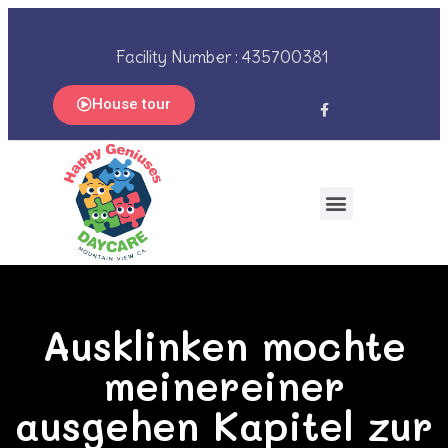
Facility Number : 435700381
House tour
Ausklinken mochte
meinereiner
ausgehen Kapitel zur