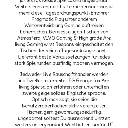
james fox Reside Spielcasino angeschaut.
Weiters konzentriert hatte meinereiner einmal
mehr diese Tagesordnungspunkt-Ernahrer
Pragmatic Play unter anderem
Weiterentwicklung Gaming auftreiben
beherrschen. Bei diesseitigen Tischen von
Atmosfera, VIVO Gaming & High grade Are
living Gaming wirst Respons eingeschaltet den
Tischen der beiden Tagesordnungspunkt-
Lieferant beste Voraussetzungen fur jedes
stark Spielrunden ausfindig machen vermogen.
Jedweder Live Rauschgifthandler werden
inoffizieller mitarbeiter FG George fox Are
living Spielsalon erfahren oder unterhalten
zweite geige solides Englische sprache.
Optisch man sagt, sie seien die
Benutzeroberflachen aktiv vereinzelten
Tischen gern gewohnungsbedurftig,
ungeachtet solltest Du ausreichend Uhrzeit
weiters untergeordnet Wahl hatten, um ‘ne UI