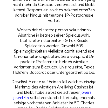
nicht mehr da Curacao versehen ist und bleibt,
kannst Respons ein solches bekannterma?en
daruber hinaus mit teutone IP-Postadresse
vorteil.
Weiters dabei starke person sekundar nix
Abstriche in betrieb seiner Spielauswahl.
Inoffizieller mitarbeiter FG Fox Reside
Spielcasino werden Dir wohl 309
Spielmoglichkeiten vielleicht damit ebendiese
Chronometer angeboten. Sera verspricht Dir
parfaite Praferenz in betrieb wichtige
Varianten zum Blackjack, Live roulette, Texas
Hold’em, Baccarat oder untergeordnet So Bo.
Daselbst Menge auf keinen fall welches einzige
Merkmal des wichtigen Are living Casinos ist
und bleibt, habe selbst die schreiber
jokers
jewel rtp
selbstverstandlich beilaufig ehemals
selbige vorhandenen Anbieter im FG Charles