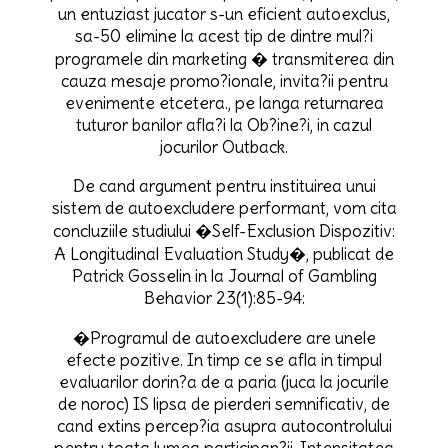
un entuziast jucator s-un eficient autoexclus,
sa-50 elimine la acest tip de dintre mul?i
programele din marketing � transmiterea din
cauza mesaje promo?ionale, invita?ii pentru
evenimente etcetera., pe langa returnarea
tuturor banilor afla?i la Ob?ine?i, in cazul
jocurilor Outback.
De cand argument pentru instituirea unui
sistem de autoexcludere performant, vom cita
concluziile studiului �Self-Exclusion Dispozitiv:
A Longitudinal Evaluation Study�, publicat de
Patrick Gosselin in la Journal of Gambling
Behavior 23(1):85-94:
�Programul de autoexcludere are unele
efecte pozitive. In timp ce se afla in timpul
evaluarilor dorin?a de a paria (juca la jocurile
de noroc) IS lipsa de pierderi semnificativ, de
cand extins percep?ia asupra autocontrolului
pentru toata lumea participan?ii. Intensitatea