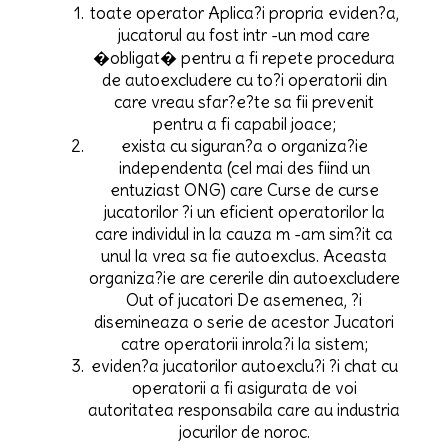
toate operator Aplica?i propria eviden?a,
jucatorul au fost intr -un mod care
�obligat� pentru a fi repete procedura
de autoexcludere cu to?i operatorii din
care vreau sfar?e?te sa fii prevenit
pentru a fi capabil joace;
exista cu siguran?a o organiza?ie
independenta (cel mai des fiind un
entuziast ONG) care Curse de curse
jucatorilor ?i un eficient operatorilor la
care individul in la cauza m -am sim?it ca
unul la vrea sa fie autoexclus. Aceasta
organiza?ie are cererile din autoexcludere
Out of jucatori De asemenea, ?i
disemineaza o serie de acestor Jucatori
catre operatorii inrola?i la sistem;
eviden?a jucatorilor autoexclu?i ?i chat cu
operatorii a fi asigurata de voi
autoritatea responsabila care au industria
jocurilor de noroc.