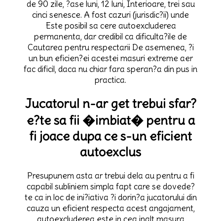
de 90 zile, ?ase luni, 12 luni, Interioare, trei sau
cinci senesce. A fost cazuri (jurisdic?ii) unde
Este posibil sa cere autoexcluderea
permanenta, dar credibil ca dificulta?ile de
Cautarea pentru respectarii De asemenea, ?i
un bun eficien?ei acestei masuri extreme aer
fac dificil, daca nu chiar fara speran?a din pus in
practica.
Jucatorul n-ar get trebui sfar?
e?te sa fii �imbiat� pentru a
fi joace dupa ce s-un eficient
autoexclus
Presupunem asta ar trebui dela au pentru a fi
capabil subliniem simpla fapt care se dovede?
te ca in loc de ini?iativa ?i dorin?a jucatorului din
cauza un eficient respecta acest angajament,
autoexcluderea este in cea inalt masura