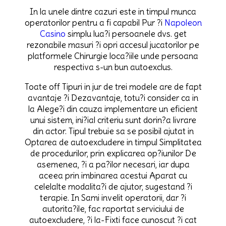
In la unele dintre cazuri este in timpul munca
operatorilor pentru a fi capabil Pur ?i
Napoleon
Casino
simplu lua?i persoanele dvs. get
rezonabile masuri ?i opri accesul jucatorilor pe
platformele Chirurgie loca?iile unde persoana
respectiva s-un bun autoexclus.
Toate off Tipuri in jur de trei modele are de fapt
avantaje ?i Dezavantaje, totu?i consider ca in
la Alege?i din cauza implementare un eficient
unui sistem, ini?ial criteriu sunt dorin?a livrare
din actor. Tipul trebuie sa se posibil ajutat in
Optarea de autoexcludere in timpul Simplitatea
de procedurilor, prin explicarea op?iunilor De
asemenea, ?i a pa?ilor necesari, iar dupa
aceea prin imbinarea acestui Aparat cu
celelalte modalita?i de ajutor, sugestand ?i
terapie. In Sami invelit operatorii, dar ?i
autorita?ile, fac raportat serviciului de
autoexcludere, ?i la-Fixti face cunoscut ?i cat