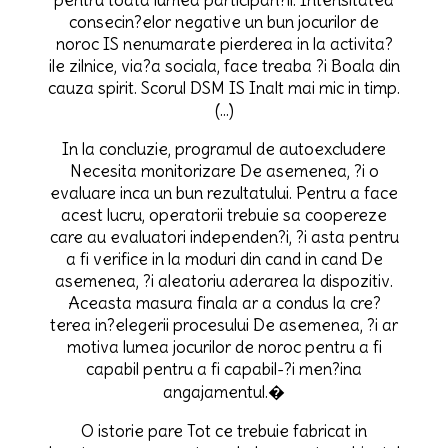
consecin?elor negative un bun jocurilor de
noroc IS nenumarate pierderea in la activita?
ile zilnice, via?a sociala, face treaba ?i Boala din
cauza spirit. Scorul DSM IS Inalt mai mic in timp.
(…)
In la concluzie, programul de autoexcludere
Necesita monitorizare De asemenea, ?i o
evaluare inca un bun rezultatului. Pentru a face
acest lucru, operatorii trebuie sa coopereze
care au evaluatori independen?i, ?i asta pentru
a fi verifice in la moduri din cand in cand De
asemenea, ?i aleatoriu aderarea la dispozitiv.
Aceasta masura finala ar a condus la cre?
terea in?elegerii procesului De asemenea, ?i ar
motiva lumea jocurilor de noroc pentru a fi
capabil pentru a fi capabil-?i men?ina
angajamentul.�
O istorie pare Tot ce trebuie fabricat in