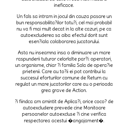
ineficace.
Un fals sa intram in jocul din cauza pasare un
bun responsabilita?ilor totu?i, cel mai probabil
nu va fi mai mult decat in la alte cazuri, pe ca
autoexcluderea sa aiba efectul dorit sunt
esen?iala colaborarea jucatorului.
Asta nu inseamna insa o diminuare un mare
raspunderii tuturor celorlalte par?i: operatori,
un organisme, chiar ?i familia Sala de opera?ie
prietenii. Care au to?ii ei pot contribui la
succesul eforturilor comune de Return cu
regulat un mare jucatorilor care au o perioada
grea grave de Action.
?i fiindca am amintit de Aplica?i, orice coco? de
autoexcludere prevede cine Monitoare
persoanelor autoexcluse ?i cine verifica
respectarea acestui �angajament�.