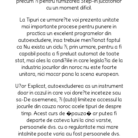
precum ?i pentru furnizarea Step-in jucatorilor
cu un moment dificil.
La Tipuri ce urmare?te voi prezenta unitate
mai importante procese pentru punere in
practica un excelent programelor din
autoexcludere, insa trebuie men?ionat faptul
ca Nu exista un ciclu ?i, prin urmare, pentru a fi
capabil poata a fi preluat automat de toate
stat, mai ales la condi?iile in care legisla?ia de la
industria jocurilor din noroc nu este foarte
unitara, nici macar pana la scena european.
U?or Explicat, autoexcluderea as un instrument
doar in cazul in care voi dore?te inceteze sau
sa-De asemenea, ?i (auto) limiteze accessul la
jocurile din cauza noroc acele tipuri de despre
timp. Acest curs de �pauza� ar putea fi
departe de cateva luni la cinci varste,
persoanele dvs. cu o regularitate mai mare
intalnite poate varia au fost persoanele dvs.