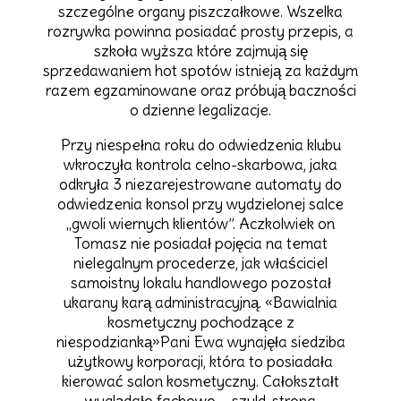
szczególne organy piszczałkowe. Wszelka
rozrywka powinna posiadać prosty przepis, a
szkoła wyższa które zajmują się
sprzedawaniem hot spotów istnieją za każdym
razem egzaminowane oraz próbują baczności
o dzienne legalizacje.
Przy niespełna roku do odwiedzenia klubu
wkroczyła kontrola celno-skarbowa, jaka
odkryła 3 niezarejestrowane automaty do
odwiedzenia konsol przy wydzielonej salce
„gwoli wiernych klientów”. Aczkolwiek on
Tomasz nie posiadał pojęcia na temat
nielegalnym procederze, jak właściciel
samoistny lokalu handlowego pozostał
ukarany karą administracyjną. «Bawialnia
kosmetyczny pochodzące z
niespodzianką»Pani Ewa wynajęła siedziba
użytkowy korporacji, która to posiadała
kierować salon kosmetyczny. Całokształt