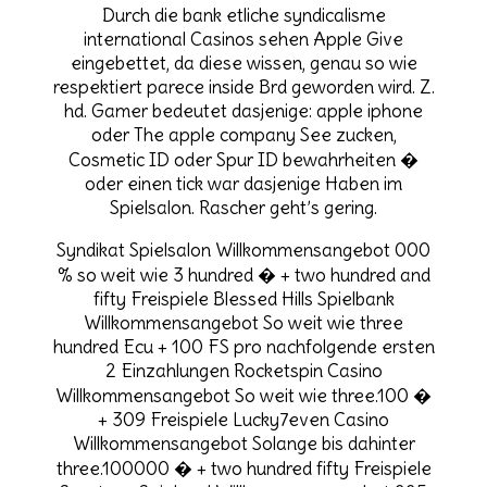
Durch die bank etliche syndicalisme
international Casinos sehen Apple Give
eingebettet, da diese wissen, genau so wie
respektiert parece inside Brd geworden wird. Z.
hd. Gamer bedeutet dasjenige: apple iphone
oder The apple company See zucken,
Cosmetic ID oder Spur ID bewahrheiten �
oder einen tick war dasjenige Haben im
Spielsalon. Rascher geht’s gering.
Syndikat Spielsalon Willkommensangebot 000
% so weit wie 3 hundred � + two hundred and
fifty Freispiele Blessed Hills Spielbank
Willkommensangebot So weit wie three
hundred Ecu + 100 FS pro nachfolgende ersten
2 Einzahlungen Rocketspin Casino
Willkommensangebot So weit wie three.100 �
+ 309 Freispiele Lucky7even Casino
Willkommensangebot Solange bis dahinter
three.100000 � + two hundred fifty Freispiele