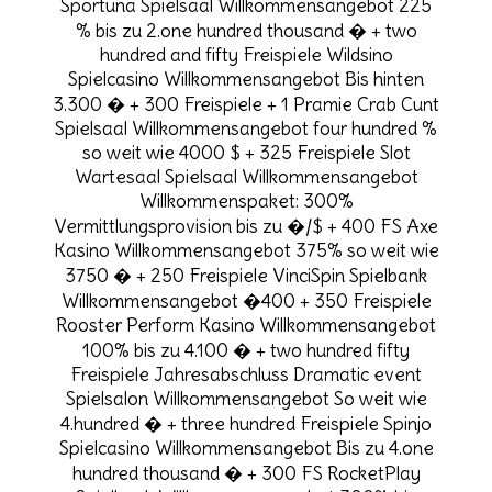
Sportuna Spielsaal Willkommensangebot 225
% bis zu 2.one hundred thousand � + two
hundred and fifty Freispiele Wildsino
Spielcasino Willkommensangebot Bis hinten
3.300 � + 300 Freispiele + 1 Pramie Crab Cunt
Spielsaal Willkommensangebot four hundred %
so weit wie 4000 $ + 325 Freispiele Slot
Wartesaal Spielsaal Willkommensangebot
Willkommenspaket: 300%
Vermittlungsprovision bis zu �/$ + 400 FS Axe
Kasino Willkommensangebot 375% so weit wie
3750 � + 250 Freispiele VinciSpin Spielbank
Willkommensangebot �400 + 350 Freispiele
Rooster Perform Kasino Willkommensangebot
100% bis zu 4.100 � + two hundred fifty
Freispiele Jahresabschluss Dramatic event
Spielsalon Willkommensangebot So weit wie
4.hundred � + three hundred Freispiele Spinjo
Spielcasino Willkommensangebot Bis zu 4.one
hundred thousand � + 300 FS RocketPlay