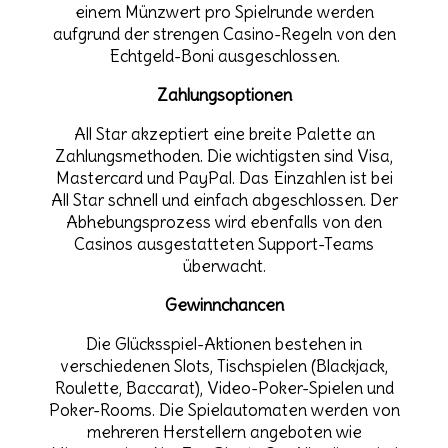
einem Münzwert pro Spielrunde werden
aufgrund der strengen Casino-Regeln von den
Echtgeld-Boni ausgeschlossen.
Zahlungsoptionen
All Star akzeptiert eine breite Palette an
Zahlungsmethoden. Die wichtigsten sind Visa,
Mastercard und PayPal. Das Einzahlen ist bei
All Star schnell und einfach abgeschlossen. Der
Abhebungsprozess wird ebenfalls von den
Casinos ausgestatteten Support-Teams
überwacht.
Gewinnchancen
Die Glücksspiel-Aktionen bestehen in
verschiedenen Slots, Tischspielen (Blackjack,
Roulette, Baccarat), Video-Poker-Spielen und
Poker-Rooms. Die Spielautomaten werden von
mehreren Herstellern angeboten wie