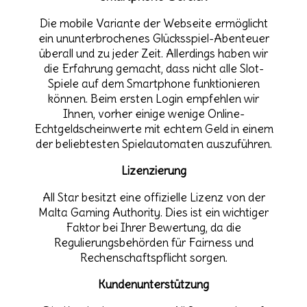
Die mobile Variante der Webseite ermöglicht
ein ununterbrochenes Glücksspiel-Abenteuer
überall und zu jeder Zeit. Allerdings haben wir
die Erfahrung gemacht, dass nicht alle Slot-
Spiele auf dem Smartphone funktionieren
können. Beim ersten Login empfehlen wir
Ihnen, vorher einige wenige Online-
Echtgeldscheinwerte mit echtem Geld in einem
der beliebtesten Spielautomaten auszuführen.
Lizenzierung
All Star besitzt eine offizielle Lizenz von der
Malta Gaming Authority. Dies ist ein wichtiger
Faktor bei Ihrer Bewertung, da die
Regulierungsbehörden für Fairness und
Rechenschaftspflicht sorgen.
Kundenunterstützung