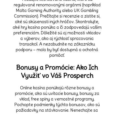
regulované renomovanými orgánmi (napríklad
Malta Gaming Authority alebo UK Gambling
Commission). Prečítajte si recenzie a zistite si,
aké sú skúsenosti iných hráčov. Skontrolujte,
aké hry kasíno ponúka a či zodpovedajú vašim
preferenciám. Dôležité sú aj možnosti vkladov
a výberov, ako aj rýchlosť spracovania
transakcií. A nezabudnite na zákaznícku
podporu – mala by byť dostupná a ochotná
pomôcť.
Bonusy a Promócie: Ako Ich
Využiť vo Váš Prosperch
Online kasína ponúkajú rôzne bonusy a
promócie, ako sú uvítacie bonusy, bonusy za
vklad, free spiny a vernostné programy.
Pochopte podmienky týchto bonusov, ako sú
požiadavky na stávkovanie. Nenechajte sa