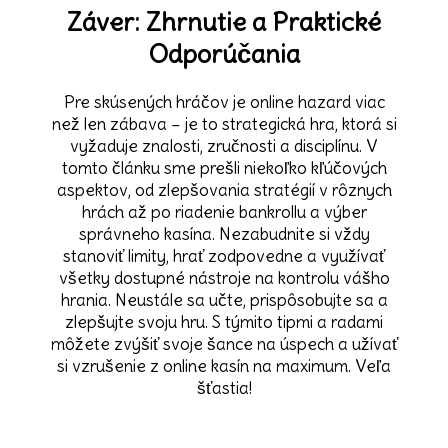
Záver: Zhrnutie a Praktické
Odporúčania
Pre skúsených hráčov je online hazard viac
než len zábava – je to strategická hra, ktorá si
vyžaduje znalosti, zručnosti a disciplínu. V
tomto článku sme prešli niekoľko kľúčových
aspektov, od zlepšovania stratégií v rôznych
hrách až po riadenie bankrollu a výber
správneho kasína. Nezabudnite si vždy
stanoviť limity, hrať zodpovedne a využívať
všetky dostupné nástroje na kontrolu vášho
hrania. Neustále sa učte, prispôsobujte sa a
zlepšujte svoju hru. S týmito tipmi a radami
môžete zvýšiť svoje šance na úspech a užívať
si vzrušenie z online kasín na maximum. Veľa
šťastia!