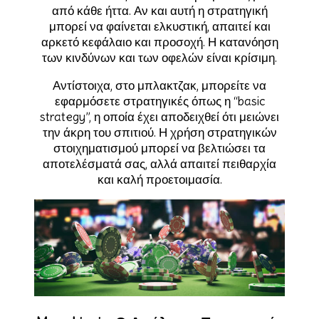
από κάθε ήττα. Αν και αυτή η στρατηγική
μπορεί να φαίνεται ελκυστική, απαιτεί και
αρκετό κεφάλαιο και προσοχή. Η κατανόηση
των κινδύνων και των οφελών είναι κρίσιμη.
Αντίστοιχα, στο μπλακτζακ, μπορείτε να
εφαρμόσετε στρατηγικές όπως η “basic
strategy”, η οποία έχει αποδειχθεί ότι μειώνει
την άκρη του σπιτιού. Η χρήση στρατηγικών
στοιχηματισμού μπορεί να βελτιώσει τα
αποτελέσματά σας, αλλά απαιτεί πειθαρχία
και καλή προετοιμασία.