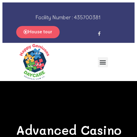
Facility Number : 435700381
House tour
Advanced Casino